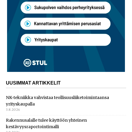
UUSIMMAT ARTIKKELIT
NK-tekniikka vahvistaa teollisuusliiketoimintaansa
yrityskaupalla
3.8.2026
Rakennusalalle tulee käyttöön yhteinen
kestävyysraportointimalli