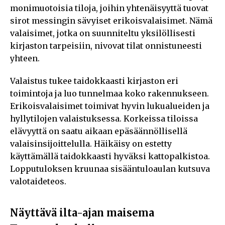
monimuotoisia tiloja, joihin yhtenäisyyttä tuovat
sirot messingin sävyiset erikoisvalaisimet. Nämä
valaisimet, jotka on suunniteltu yksilöllisesti
kirjaston tarpeisiin, nivovat tilat onnistuneesti
yhteen.
Valaistus tukee taidokkaasti kirjaston eri
toimintoja ja luo tunnelmaa koko rakennukseen.
Erikoisvalaisimet toimivat hyvin lukualueiden ja
hyllytilojen valaistuksessa. Korkeissa tiloissa
elävyyttä on saatu aikaan epäsäännöllisellä
valaisinsijoittelulla. Häikäisy on estetty
käyttämällä taidokkaasti hyväksi kattopalkistoa.
Lopputuloksen kruunaa sisääntuloaulan kutsuva
valotaideteos.
Näyttävä ilta-ajan maisema