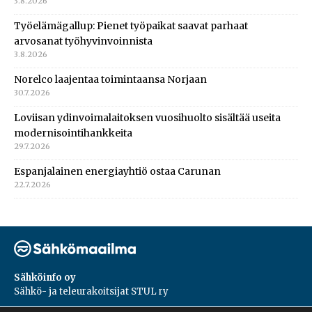
3.8.2026
Työelämägallup: Pienet työpaikat saavat parhaat
arvosanat työhyvinvoinnista
3.8.2026
Norelco laajentaa toimintaansa Norjaan
30.7.2026
Loviisan ydinvoimalaitoksen vuosihuolto sisältää useita
modernisointihankkeita
29.7.2026
Espanjalainen energiayhtiö ostaa Carunan
22.7.2026
Sähköinfo oy
Sähkö- ja teleurakoitsijat STUL ry