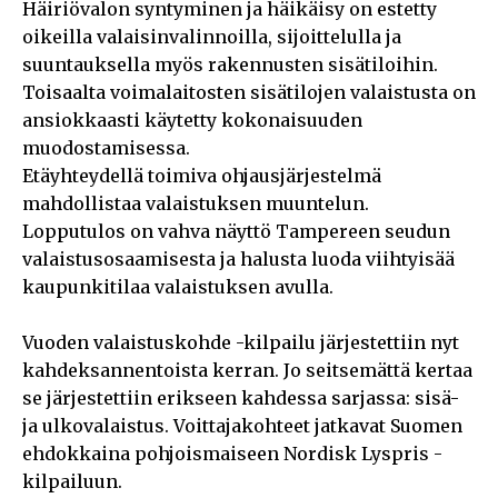
Häiriövalon syntyminen ja häikäisy on estetty
oikeilla valaisinvalinnoilla, sijoittelulla ja
suuntauksella myös rakennusten sisätiloihin.
Toisaalta voimalaitosten sisätilojen valaistusta on
ansiokkaasti käytetty kokonaisuuden
muodostamisessa.
Etäyhteydellä toimiva ohjausjärjestelmä
mahdollistaa valaistuksen muuntelun.
Lopputulos on vahva näyttö Tampereen seudun
valaistusosaamisesta ja halusta luoda viihtyisää
kaupunkitilaa valaistuksen avulla.
Vuoden valaistuskohde -kilpailu järjestettiin nyt
kahdeksannentoista kerran. Jo seitsemättä kertaa
se järjestettiin erikseen kahdessa sarjassa: sisä-
ja ulkovalaistus. Voittajakohteet jatkavat Suomen
ehdokkaina pohjoismaiseen Nordisk Lyspris -
kilpailuun.