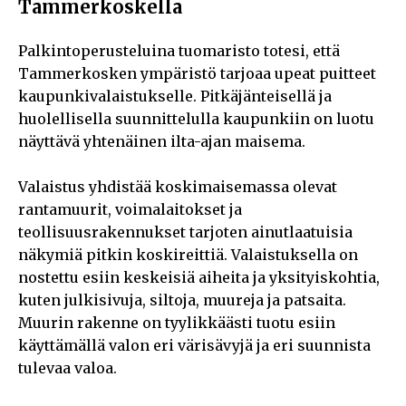
Tammerkoskella
Palkintoperusteluina tuomaristo totesi, että
Tammerkosken ympäristö tarjoaa upeat puitteet
kaupunkivalaistukselle. Pitkäjänteisellä ja
huolellisella suunnittelulla kaupunkiin on luotu
näyttävä yhtenäinen ilta-ajan maisema.
Valaistus yhdistää koskimaisemassa olevat
rantamuurit, voimalaitokset ja
teollisuusrakennukset tarjoten ainutlaatuisia
näkymiä pitkin koskireittiä. Valaistuksella on
nostettu esiin keskeisiä aiheita ja yksityiskohtia,
kuten julkisivuja, siltoja, muureja ja patsaita.
Muurin rakenne on tyylikkäästi tuotu esiin
käyttämällä valon eri värisävyjä ja eri suunnista
tulevaa valoa.