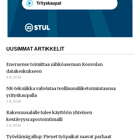
UUSIMMAT ARTIKKELIT
Enersense toimittaa sähköaseman Kouvolan
datakeskukseen
6.8.2026
NK-tekniikka vahvistaa teollisuusliiketoimintaansa
yrityskaupalla
3.8.2026
Rakennusalalle tulee käyttöön yhteinen
kestävyysraportointimalli
3.8.2026
Työelämägallup: Pienet työpaikat saavat parhaat