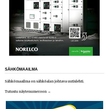
SÄHKÖMAAILMA
Sähkömaailma on sähköalan johtava uutislehti.
Tutustu näytenumeroon
→