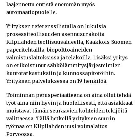
laajennettu entistä enemmän myös
automaatiopuolelle.
Yrityksen referenssilistalla on lukuisia
prosessiteollisuuden asennusurakoita
Kilpilahden teollisuusalueella, Kaakkois-Suomen
paperitehtailla, biopolttoaineiden
valmistuslaitoksissa ja telakoilla. Lisäksi yritys
on erikoistunut sähkölämmitysjärjestelmien
kuntotarkastuksiin ja kunnossapitotöihin.
Yrityksen palveluksessa on 19 henkilöä.
Toiminnan perusperiaatteena on aina ollut tehdä
työt aina niin hyvin ja huolellisesti, että asiakkaat
muistavat tämän seuraavien kohteiden tekijöitä
valittaessa. Tällä hetkellä yrityksen suurin
työmaa on Kilpilahden uusi voimalaitos
Porvoossa.