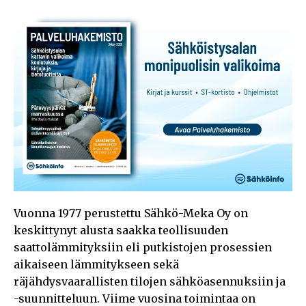
Vuonna 1977 perustettu Sähkö-Meka Oy on
keskittynyt alusta saakka teollisuuden
saattolämmityksiin eli putkistojen prosessien
aikaiseen lämmitykseen sekä
räjähdysvaarallisten tilojen sähköasennuksiin ja
-suunnitteluun. Viime vuosina toimintaa on