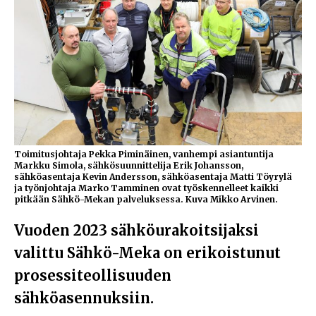
Toimitusjohtaja Pekka Piminäinen, vanhempi asiantuntija
Markku Simola, sähkösuunnittelija Erik Johansson,
sähköasentaja Kevin Andersson, sähköasentaja Matti Töyrylä
ja työnjohtaja Marko Tamminen ovat työskennelleet kaikki
pitkään Sähkö-Mekan palveluksessa. Kuva Mikko Arvinen.
Vuoden 2023 sähköurakoitsijaksi
valittu Sähkö-Meka on erikoistunut
prosessiteollisuuden
sähköasennuksiin.