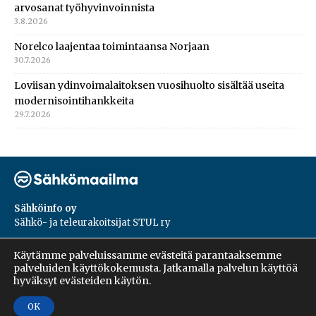
arvosanat työhyvinvoinnista
3.8.2026
Norelco laajentaa toimintaansa Norjaan
30.7.2026
Loviisan ydinvoimalaitoksen vuosihuolto sisältää useita
modernisointihankkeita
29.7.2026
Sähköinfo oy
Sähkö- ja teleurakoitsijat STUL ry
PL 55, 02601, Espoo
Käytämme palveluissamme evästeitä parantaaksemme
Harakantie 18 B
palveluiden käyttökokemusta. Jatkamalla palvelun käyttöä
09 5476 1422
hyväksyt evästeiden käytön.
OK