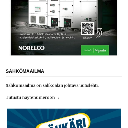
SÄHKÖMAAILMA
Sähkömaailma on sähköalan johtava uutislehti.
Tutustu näytenumeroon
→