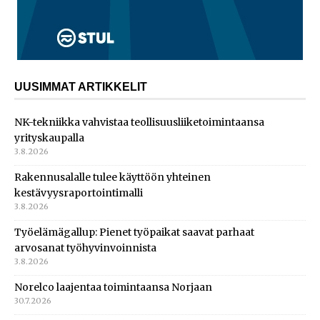
UUSIMMAT ARTIKKELIT
NK-tekniikka vahvistaa teollisuusliiketoimintaansa
yrityskaupalla
3.8.2026
Rakennusalalle tulee käyttöön yhteinen
kestävyysraportointimalli
3.8.2026
Työelämägallup: Pienet työpaikat saavat parhaat
arvosanat työhyvinvoinnista
3.8.2026
Norelco laajentaa toimintaansa Norjaan
30.7.2026