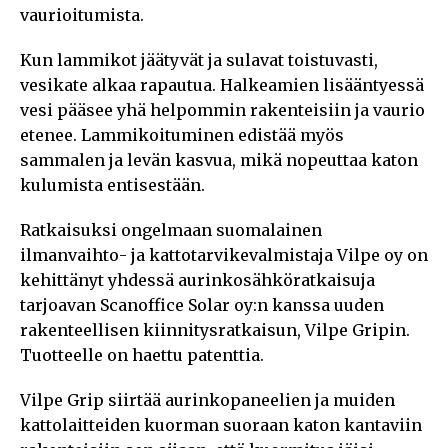
vaurioitumista.
Kun lammikot jäätyvät ja sulavat toistuvasti,
vesikate alkaa rapautua. Halkeamien lisääntyessä
vesi pääsee yhä helpommin rakenteisiin ja vaurio
etenee. Lammikoituminen edistää myös
sammalen ja levän kasvua, mikä nopeuttaa katon
kulumista entisestään.
Ratkaisuksi ongelmaan suomalainen
ilmanvaihto- ja kattotarvikevalmistaja Vilpe oy on
kehittänyt yhdessä aurinkosähköratkaisuja
tarjoavan Scanoffice Solar oy:n kanssa uuden
rakenteellisen kiinnitysratkaisun, Vilpe Gripin.
Tuotteelle on haettu patenttia.
Vilpe Grip siirtää aurinkopaneelien ja muiden
kattolaitteiden kuorman suoraan katon kantaviin