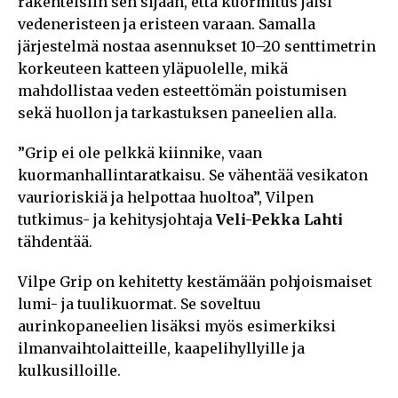
rakenteisiin sen sijaan, että kuormitus jäisi
vedeneristeen ja eristeen varaan. Samalla
järjestelmä nostaa asennukset 10–20 senttimetrin
korkeuteen katteen yläpuolelle, mikä
mahdollistaa veden esteettömän poistumisen
sekä huollon ja tarkastuksen paneelien alla.
”Grip ei ole pelkkä kiinnike, vaan
kuormanhallintaratkaisu. Se vähentää vesikaton
vaurioriskiä ja helpottaa huoltoa”, Vilpen
tutkimus- ja kehitysjohtaja
Veli-Pekka Lahti
tähdentää.
Vilpe Grip on kehitetty kestämään pohjoismaiset
lumi- ja tuulikuormat. Se soveltuu
aurinkopaneelien lisäksi myös esimerkiksi
ilmanvaihtolaitteille, kaapelihyllyille ja
kulkusilloille.