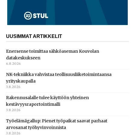
UUSIMMAT ARTIKKELIT
Enersense toimittaa sähköaseman Kouvolan
datakeskukseen
6.8.2026
NK-tekniikka vahvistaa teollisuusliiketoimintaansa
yrityskaupalla
3.8.2026
Rakennusalalle tulee käyttöön yhteinen
kestävyysraportointimalli
3.8.2026
Työelämägallup: Pienet työpaikat saavat parhaat
arvosanat työhyvinvoinnista
3.8.2026