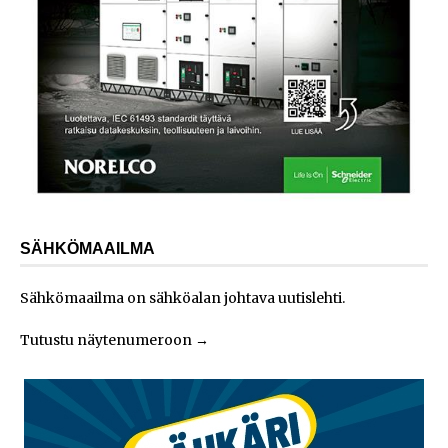
SÄHKÖMAAILMA
Sähkömaailma on sähköalan johtava uutislehti.
Tutustu näytenumeroon
→