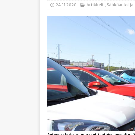
työhyvinvoinnista
24.11.2020
Artikkelit
,
Sähköautot ja
[ 30.7.2026 ]
Norelco 
[ 29.7.2026 ]
Loviisan 
modernisointihankke
[ 6.8.2026 ]
Enersens
AJANKOHTAISTA
Autoverkkokaupan pakettiautojen myyntipääl