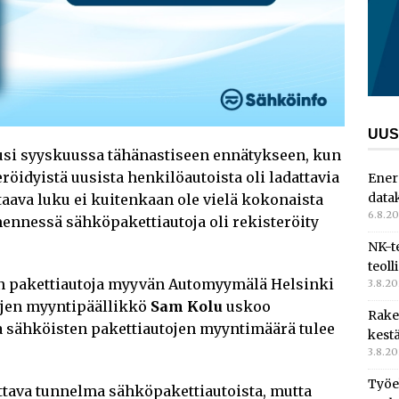
UUS
usi syyskuussa tähänastiseen ennätykseen, kun
röidyistä uusista henkilöautoista oli ladattavia
Ener
data
taava luku ei kuitenkaan ole vielä kokonaista
6.8.2
nnessä sähköpakettiautoja oli rekisteröity
NK-t
teoll
en pakettiautoja myyvän Automyymälä Helsinki
3.8.2
ojen myyntipäällikkö
Sam Kolu
uskoo
Rake
na sähköisten pakettiautojen myyntimäärä tulee
kest
3.8.2
Työe
dottava tunnelma sähköpakettiautoista, mutta