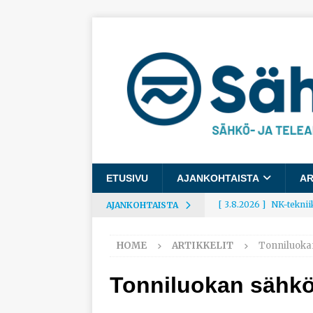
ETUSIVU
AJANKOHTAISTA
AR
[ 3.8.2026 ]
NK-teknii
AJANKOHTAISTA
AJANKOHTAISTA
HOME
ARTIKKELIT
Tonniluokan
[ 3.8.2026 ]
Rakennusa
AJANKOHTAISTA
Tonniluokan sähköp
[ 3.8.2026 ]
Työelämäg