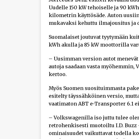
Uudelle 150 kW tehoiselle ja 90 kWh 
kilometrin käyttösäde. Auton uusii
mukavaksi kehuttu ilmajousitus ja d
Suomalaiset joutuvat tyytymään kui
kWh akulla ja 85 kW moottorilla var
– Uusimman version autot menevät 
autoja saadaan vasta myöhemmin, V
kertoo.
Myös Suomen suosituimmasta paket
esitelty täyssähköinen versio, mutt
vaatimaton ABT e-Transporter 6.1 
– Volkswagenilla iso juttu tulee ol
retrohenkisesti muotoiltu I.D. Buzz
ominaisuudet vaikuttavat todella ko