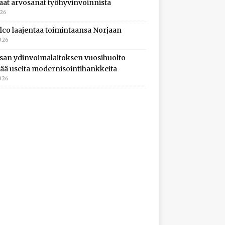
aat arvosanat työhyvinvoinnista
026
lco laajentaa toimintaansa Norjaan
026
isan ydinvoimalaitoksen vuosihuolto
ltää useita modernisointihankkeita
026