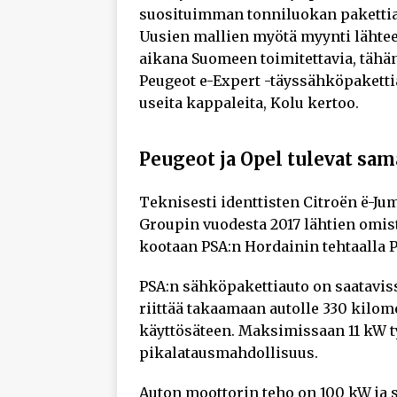
suosituimman tonniluokan pakettiaut
Uusien mallien myötä myynti lähtee
aikana Suomeen toimitettavia, tähä
Peugeot e-Expert -täyssähköpakettia
useita kappaleita, Kolu kertoo.
Peugeot ja Opel tulevat sama
Teknisesti identtisten Citroën ë-Ju
Groupin vuodesta 2017 lähtien omi
kootaan PSA:n Hordainin tehtaalla 
PSA:n sähköpakettiauto on saatavis
riittää takaamaan autolle 330 kil
käyttösäteen. Maksimissaan 11 kW t
pikalatausmahdollisuus.
Auton moottorin teho on 100 kW ja 