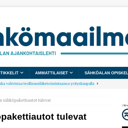
TIKKELIT
AMMATTILAISET
SÄHKÖALAN OPISKE
kka vahvistaa teollisuusliiketoimintaansa yrityskaupalla
 sähköpakettiautot tulevat
lalle tulee käyttöön yhteinen kestävyysraportointimalli
akettiautot tulevat
allup: Pienet työpaikat saavat parhaat arvosanat