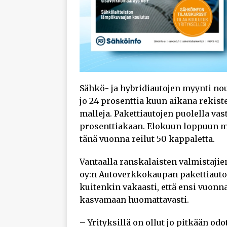
Sähkö- ja hybridiautojen myynti no
jo 24 prosenttia kuun aikana rekiste
malleja. Pakettiautojen puolella vas
prosenttiakaan. Elokuun loppuun me
tänä vuonna reilut 50 kappaletta.
Vantaalla ranskalaisten valmistaji
oy:n Autoverkkokaupan pakettiaut
kuitenkin vakaasti, että ensi vuon
kasvamaan huomattavasti.
– Yrityksillä on ollut jo pitkään o