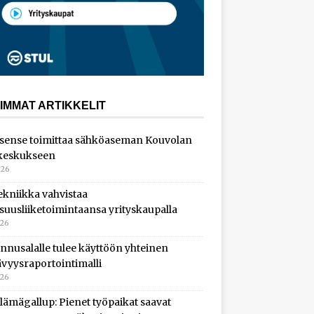
IMMAT ARTIKKELIT
sense toimittaa sähköaseman Kouvolan
keskukseen
026
ekniikka vahvistaa
isuusliiketoimintaansa yrityskaupalla
026
nnusalalle tulee käyttöön yhteinen
ävyysraportointimalli
026
lämägallup: Pienet työpaikat saavat