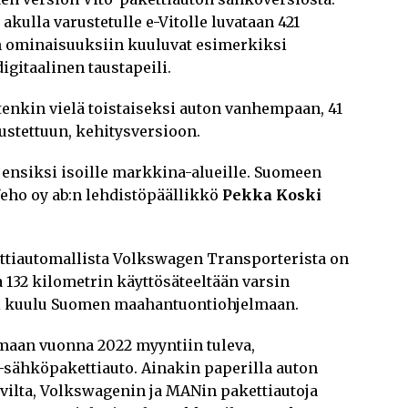
akulla varustetulle e-Vitolle luvataan 421
n ominaisuuksiin kuuluvat esimerkiksi
igitaalinen taustapeili.
tenkin vielä toistaiseksi auton vanhempaan, 41
ustettuun, kehitysversioon.
ensiksi isoille markkina-alueille. Suomeen
eho oy ab:n lehdistöpäällikkö
Pekka Koski
tiautomallista Volkswagen Transporterista on
a 132 kilometrin käyttösäteeltään varsin
ei kuulu Suomen maahantuontiohjelmaan.
emaan vuonna 2022 myyntiin tuleva,
 -sähköpakettiauto. Ainakin paperilla auton
vilta, Volkswagenin ja MANin pakettiautoja