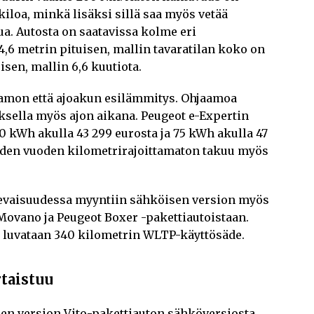
kiloa, minkä lisäksi sillä saa myös vetää
a. Autosta on saatavissa kolme eri
,6 metrin pituisen, mallin tavaratilan koko on
isen, mallin 6,6 kuutiota.
aamon että ajoakun esilämmitys. Ohjaamoa
ksella myös ajon aikana. Peugeot e-Expertin
0 kWh akulla 43 299 eurosta ja 75 kWh akulla 47
iden vuoden kilometrirajoittamaton takuu myös
levaisuudessa myyntiin sähköisen version myös
ovano ja Peugeot Boxer -pakettiautoistaan.
 luvataan 340 kilometrin WLTP-käyttösäde.
taistuu
den version Vito-pakettiauton sähköversiosta.