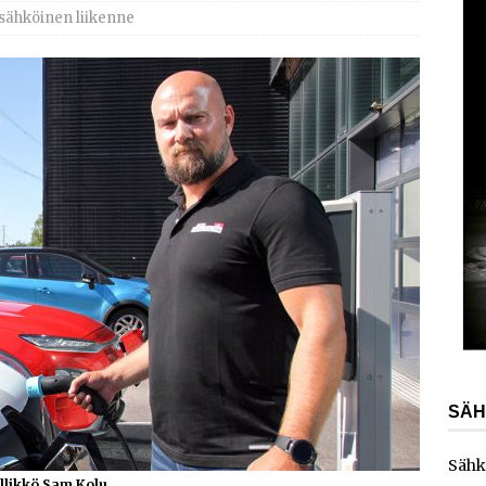
AJANKOHTAISTA
 sähköinen liikenne
laajentaa toimintaansa Norjaan
AJANKOHTAISTA
ydinvoimalaitoksen vuosihuolto sisältää useita
ita
AJANKOHTAISTA
e toimittaa sähköaseman Kouvolan datakeskukseen
SÄH
Sähk
likkö Sam Kolu.