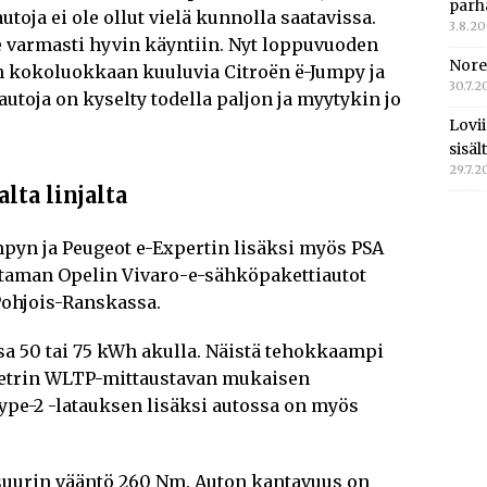
parh
oja ei ole ollut vielä kunnolla saatavissa.
3.8.2
 varmasti hyvin käyntiin. Nyt loppuvuoden
Nore
n kokoluokkaan kuuluvia Citroën ë-Jumpy ja
30.7.2
utoja on kyselty todella paljon ja myytykin jo
Lovi
sisä
29.7.2
lta linjalta
mpyn ja Peugeot e-Expertin lisäksi myös PSA
staman Opelin Vivaro-e-sähköpakettiautot
Pohjois-Ranskassa.
sa 50 tai 75 kWh akulla. Näistä tehokkaampi
ometrin WLTP-mittaustavan mukaisen
ype-2 -latauksen lisäksi autossa on myös
suurin vääntö 260 Nm. Auton kantavuus on