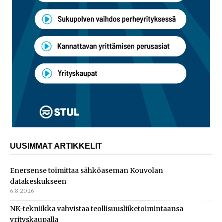
UUSIMMAT ARTIKKELIT
Enersense toimittaa sähköaseman Kouvolan
datakeskukseen
6.8.2026
NK-tekniikka vahvistaa teollisuusliiketoimintaansa
yrityskaupalla