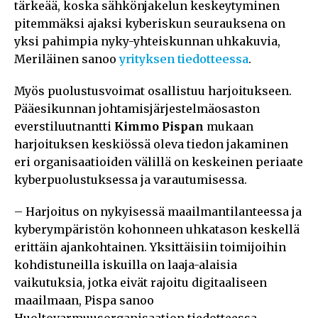
tärkeää, koska sähkönjakelun keskeytyminen
pitemmäksi ajaksi kyberiskun seurauksena on
yksi pahimpia nyky-yhteiskunnan uhkakuvia,
Meriläinen sanoo
yrityksen tiedotteessa
.
Myös puolustusvoimat osallistuu harjoitukseen.
Pääesikunnan johtamisjärjestelmäosaston
everstiluutnantti
Kimmo Pispan
mukaan
harjoituksen keskiössä oleva tiedon jakaminen
eri organisaatioiden välillä on keskeinen periaate
kyberpuolustuksessa ja varautumisessa.
– Harjoitus on nykyisessä maailmantilanteessa ja
kyberympäristön kohonneen uhkatason keskellä
erittäin ajankohtainen. Yksittäisiin toimijoihin
kohdistuneilla iskuilla on laaja-alaisia
vaikutuksia, jotka eivät rajoitu digitaaliseen
maailmaan, Pispa sanoo
Huoltovarmuusorganisaation tiedotteessa.