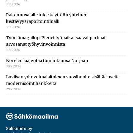
3.8.2026
Rakennusalalle tulee käyttöön yhteinen
kestävyysraportointimalli
3.8.2026
Työelämägallup: Pienet työpaikat saavat parhaat
arvosanat työhyvinvoinnista
3.8.2026
Norelco laajentaa toimintaansa Norjaan
30.7.2026
Loviisan ydinvoimalaitoksen vuosihuolto sisältää useita
modernisointihankkeita
29.7.2026
Sähköinfo oy