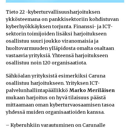
Tieto 22 -kyberturvallisuusharjoituksen
ykkösteemana on pankkisektoriin kohdistuvan
kyberhyökkäyksen torjunta. Finanssi- ja ICT-
sektorin toimijoiden lisäksi harjoitukseen
osallistuu suuri joukko viranomaisia ja
huoltovarmuuden ylläpidosta omalta osaltaan
vastaavia yrityksiä. Yhteensä harjoitukseen
osallistuu noin 120 organisaatiota.
Sähköalan yrityksistä esimerkiksi Caruna
osallistuu harjoitukseen. Yrityksen ICT-
palvelunhallintapäällikkö
Marko Meriläisen
mukaan harjoitus on hyvä tilaisuus päästä
mittaamaan oman kyberturvaosaamisen tasoa
yhdessä muiden organisaatioiden kanssa.
– Kyberuhkiin varautuminen on Carunalle