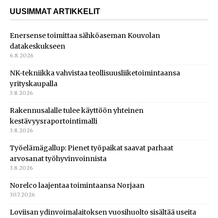
UUSIMMAT ARTIKKELIT
Enersense toimittaa sähköaseman Kouvolan
datakeskukseen
6.8.2026
NK-tekniikka vahvistaa teollisuusliiketoimintaansa
yrityskaupalla
3.8.2026
Rakennusalalle tulee käyttöön yhteinen
kestävyysraportointimalli
3.8.2026
Työelämägallup: Pienet työpaikat saavat parhaat
arvosanat työhyvinvoinnista
3.8.2026
Norelco laajentaa toimintaansa Norjaan
30.7.2026
Loviisan ydinvoimalaitoksen vuosihuolto sisältää useita