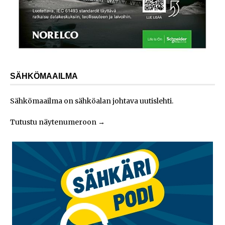
SÄHKÖMAAILMA
Sähkömaailma on sähköalan johtava uutislehti.
Tutustu näytenumeroon
→