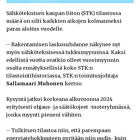
Sähköteknisen kaupan liiton (STK) tilastossa
määrä on silti kaikkien aikojen kolmanneksi
paras aloitus vuodelle.
– Rakentamisen laskusuhdanne näkynee nyt
myös sähköteknisessä tukkumyynnissä. Kaksi
edellistä vuotta ovatkin olleet vuosimyynnin
osalta ennätyksellisiä koko STK:n
tilastointihistoriassa, STK:n toimitusjohtaja
Sallamaari Muhonen
kertoo.
Kysyntä jatkui korkeana alkuvuonna 2024
erityisesti ohjaus- ja säätökojeet -tuoteryhmässä,
jonka myynti pieneni vähiten.
– Tulkitsen tilastoa niin, että parempaan
energiatehokkuuteen pyritään niin uudis- kuin