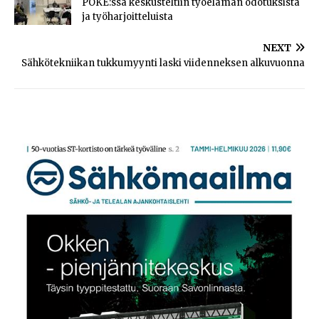
POKE:ssa keskusteltiin työelämän odotuksista
ja työharjoitteluista
NEXT
Sähkötekniikan tukkumyynti laski viidenneksen alkuvuonna