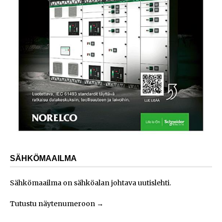
SÄHKÖMAAILMA
Sähkömaailma on sähköalan johtava uutislehti.
Tutustu näytenumeroon
→