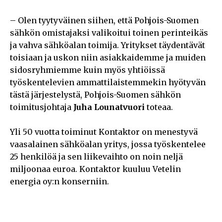
– Olen tyytyväinen siihen, että Pohjois-Suomen
sähkön omistajaksi valikoitui toinen perinteikäs
ja vahva sähköalan toimija. Yritykset täydentävät
toisiaan ja uskon niin asiakkaidemme ja muiden
sidosryhmiemme kuin myös yhtiöissä
työskentelevien ammattilaistemmekin hyötyvän
tästä järjestelystä, Pohjois-Suomen sähkön
toimitusjohtaja
Juha Lounatvuori
toteaa.
Yli 50 vuotta toiminut Kontaktor on menestyvä
vaasalainen sähköalan yritys, jossa työskentelee
25 henkilöä ja sen liikevaihto on noin neljä
miljoonaa euroa. Kontaktor kuuluu Vetelin
energia oy:n konserniin.