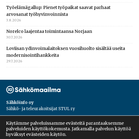
Työelämägallup: Pienet työpaikat saavat parhaat
arvosanat työhyvinvoinnista
3.8.2026
Norelco laajentaa toimintaansa Norjaan
30.7.2026
Loviisan ydinvoimalaitoksen vuosihuolto sisältää useita
modernisointihankkeita
29.7.2026
Sähköinfo oy
Sähkö- ja teleurakoitsijat STUL ry
PL 55, 02601, Espoo
Käytämme palveluissamme evästeitä parantaaksemme
Harakantie 18 B
palveluiden käyttökokemusta. Jatkamalla palvelun käyttöä
09 5476 1422
hyväksyt evästeiden käytön.