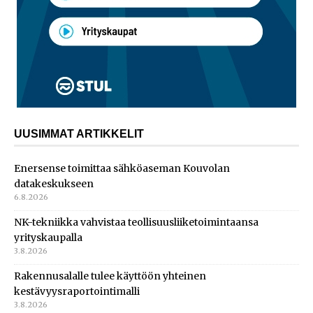
UUSIMMAT ARTIKKELIT
Enersense toimittaa sähköaseman Kouvolan
datakeskukseen
6.8.2026
NK-tekniikka vahvistaa teollisuusliiketoimintaansa
yrityskaupalla
3.8.2026
Rakennusalalle tulee käyttöön yhteinen
kestävyysraportointimalli
3.8.2026