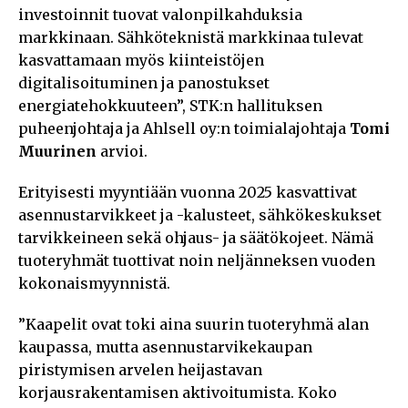
investoinnit tuovat valonpilkahduksia
markkinaan. Sähköteknistä markkinaa tulevat
kasvattamaan myös kiinteistöjen
digitalisoituminen ja panostukset
energiatehokkuuteen”, STK:n hallituksen
puheenjohtaja ja Ahlsell oy:n toimialajohtaja
Tomi
Muurinen
arvioi.
Erityisesti myyntiään vuonna 2025 kasvattivat
asennustarvikkeet ja -kalusteet, sähkökeskukset
tarvikkeineen sekä ohjaus- ja säätökojeet. Nämä
tuoteryhmät tuottivat noin neljänneksen vuoden
kokonaismyynnistä.
”Kaapelit ovat toki aina suurin tuoteryhmä alan
kaupassa, mutta asennustarvikekaupan
piristymisen arvelen heijastavan
korjausrakentamisen aktivoitumista. Koko