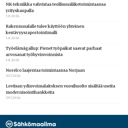
NK-tekniikka vahvistaa teollisuusliiketoimintaansa
yrityskaupalla
3.8.2026
Rakennusalalle tulee käyttöön yhteinen
kestävyysraportointimalli
3.8.2026
Työelämägallup: Pienet työpaikat saavat parhaat
arvosanat työhyvinvoinnista
3.8.2026
Norelco laajentaa toimintaansa Norjaan
30.7.2026
Loviisan ydinvoimalaitoksen vuosihuolto sisältää useita
modernisointihankkeita
29.7.2026