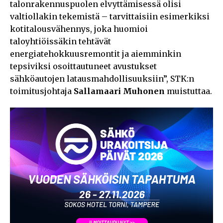
talonrakennuspuolen elvyttämisessä olisi
valtiollakin tekemistä – tarvittaisiin esimerkiksi
kotitalousvähennys, joka huomioi
taloyhtiöissäkin tehtävät
energiatehokkuusremontit ja aiemminkin
tepsiviksi osoittautuneet avustukset
sähköautojen latausmahdollisuuksiin”, STK:n
toimitusjohtaja
Sallamaari Muhonen
muistuttaa.