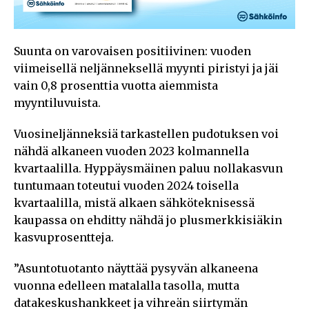
Suunta on varovaisen positiivinen: vuoden
viimeisellä neljänneksellä myynti piristyi ja jäi
vain 0,8 prosenttia vuotta aiemmista
myyntiluvuista.
Vuosineljänneksiä tarkastellen pudotuksen voi
nähdä alkaneen vuoden 2023 kolmannella
kvartaalilla. Hyppäysmäinen paluu nollakasvun
tuntumaan toteutui vuoden 2024 toisella
kvartaalilla, mistä alkaen sähköteknisessä
kaupassa on ehditty nähdä jo plusmerkkisiäkin
kasvuprosentteja.
”Asuntotuotanto näyttää pysyvän alkaneena
vuonna edelleen matalalla tasolla, mutta
datakeskushankkeet ja vihreän siirtymän