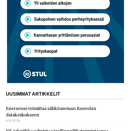
UUSIMMAT ARTIKKELIT
Enersense toimittaa sähköaseman Kouvolan
datakeskukseen
6.8.2026
NK-tekniikka vahvistaa teollisuusliiketoimintaansa