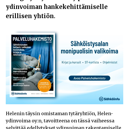
ydinvoiman hankekehittämiselle
erillisen yhtiön.
Helenin täysin omistaman tytäryhtiön, Helen-
ydinvoima oy:n, tavoitteena on tässä vaiheessa
selvittää edellytykset ydinvoiman rakentamiselle