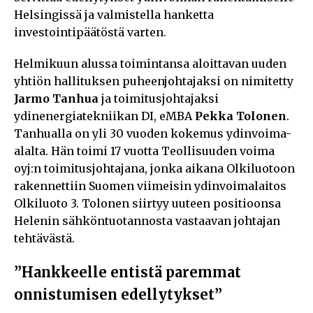
Helsingissä ja valmistella hanketta
investointipäätöstä varten.
Helmikuun alussa toimintansa aloittavan uuden
yhtiön hallituksen puheenjohtajaksi on nimitetty
Jarmo Tanhua
ja toimitusjohtajaksi
ydinenergiatekniikan DI, eMBA
Pekka Tolonen
.
Tanhualla on yli 30 vuoden kokemus ydinvoima-
alalta. Hän toimi 17 vuotta Teollisuuden voima
oyj:n toimitusjohtajana, jonka aikana Olkiluotoon
rakennettiin Suomen viimeisin ydinvoimalaitos
Olkiluoto 3. Tolonen siirtyy uuteen positioonsa
Helenin sähköntuotannosta vastaavan johtajan
tehtävästä.
”Hankkeelle entistä paremmat
onnistumisen edellytykset”