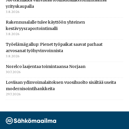
yrityskaupalla
3.8.2026
Rakennusalalle tulee käyttöön yhteinen
kestävyysraportointimalli
3.8.2026
Työelämägallup: Pienet työpaikat saavat parhaat
arvosanat työhyvinvoinnista
3.8.2026
Norelco laajentaa toimintaansa Norjaan
30.7.2026
Loviisan ydinvoimalaitoksen vuosihuolto sisältää useita
modernisointihankkeita
29.7.2026