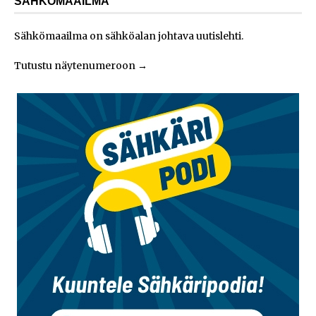
SÄHKÖMAAILMA
Sähkömaailma on sähköalan johtava uutislehti.
Tutustu näytenumeroon
→