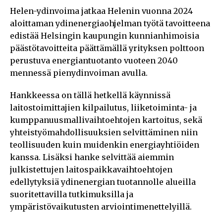
Helen-ydinvoima jatkaa Helenin vuonna 2024
aloittaman ydinenergiaohjelman työtä tavoitteena
edistää Helsingin kaupungin kunnianhimoisia
päästötavoitteita päättämällä yrityksen polttoon
perustuva energiantuotanto vuoteen 2040
mennessä pienydinvoiman avulla.
Hankkeessa on tällä hetkellä käynnissä
laitostoimittajien kilpailutus, liiketoiminta- ja
kumppanuusmallivaihtoehtojen kartoitus, sekä
yhteistyömahdollisuuksien selvittäminen niin
teollisuuden kuin muidenkin energiayhtiöiden
kanssa. Lisäksi hanke selvittää aiemmin
julkistettujen laitospaikkavaihtoehtojen
edellytyksiä ydinenergian tuotannolle alueilla
suoritettavilla tutkimuksilla ja
ympäristövaikutusten arviointimenettelyillä.