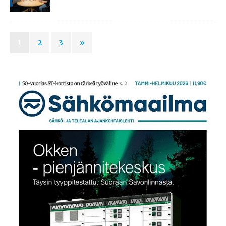
1
2
3
»