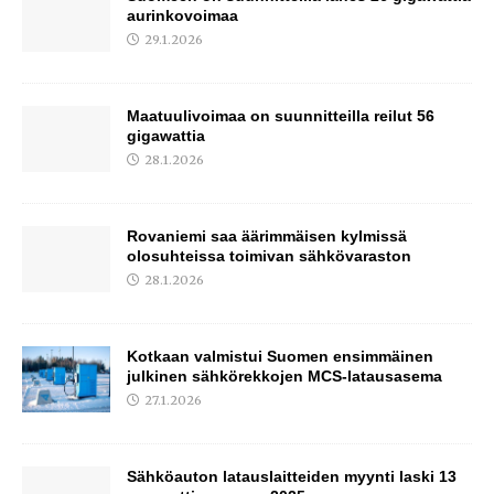
aurinkovoimaa
29.1.2026
Maatuulivoimaa on suunnitteilla reilut 56
gigawattia
28.1.2026
Rovaniemi saa äärimmäisen kylmissä
olosuhteissa toimivan sähkövaraston
28.1.2026
Kotkaan valmistui Suomen ensimmäinen
julkinen sähkörekkojen MCS-latausasema
27.1.2026
Sähköauton latauslaitteiden myynti laski 13