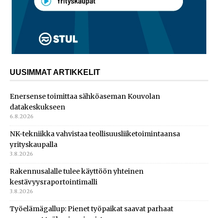
UUSIMMAT ARTIKKELIT
Enersense toimittaa sähköaseman Kouvolan
datakeskukseen
6.8.2026
NK-tekniikka vahvistaa teollisuusliiketoimintaansa
yrityskaupalla
3.8.2026
Rakennusalalle tulee käyttöön yhteinen
kestävyysraportointimalli
3.8.2026
Työelämägallup: Pienet työpaikat saavat parhaat