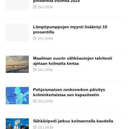
prosenttia vuonna 2025
26.1.2026
Lämpöpumppujen myynti lisääntyi 10
prosentilla
23.1.2026
Maailman suurin sähköautojen talvitesti
ajetaan kolmatta kertaa
23.1.2026
Pohjoismaisen runkoverkon päivitys
kolminkertaistaa sen kapasiteetin
23.1.2026
Sähkäripodi jatkuu kolmannella kaudella
22.1.2026