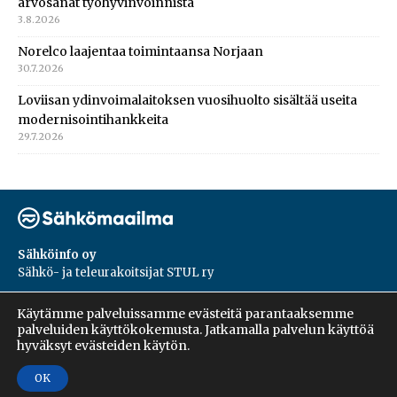
arvosanat työhyvinvoinnista
3.8.2026
Norelco laajentaa toimintaansa Norjaan
30.7.2026
Loviisan ydinvoimalaitoksen vuosihuolto sisältää useita
modernisointihankkeita
29.7.2026
Sähköinfo oy
Sähkö- ja teleurakoitsijat STUL ry
PL 55, 02601, Espoo
Käytämme palveluissamme evästeitä parantaaksemme
Harakantie 18 B
palveluiden käyttökokemusta. Jatkamalla palvelun käyttöä
09 5476 1422
hyväksyt evästeiden käytön.
OK
Copyright © 2026 | Sähköinfo