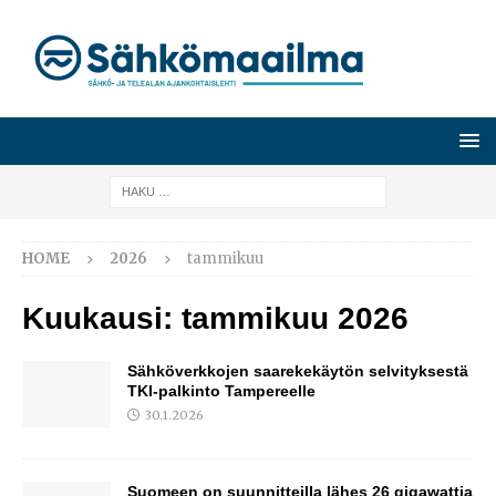
HOME
2026
tammikuu
Kuukausi:
tammikuu 2026
Sähköverkkojen saarekekäytön selvityksestä
TKI-palkinto Tampereelle
30.1.2026
Suomeen on suunnitteilla lähes 26 gigawattia