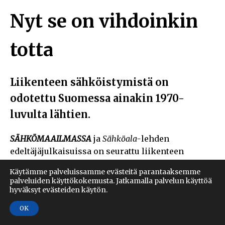
Nyt se on vihdoinkin
totta
Liikenteen sähköistymistä on
odotettu Suomessa ainakin 1970-
luvulta lähtien.
SÄHKÖMAAILMASSA
ja
Sähköala-
lehden
edeltäjäjulkaisuissa on seurattu liikenteen
sähköistymistä aktiivisesti jo yli 50 vuoden ajan.
Käytämme palveluissamme evästeitä parantaaksemme
Sähköala
-lehden arkiston vanhin sähköauton
palveluiden käyttökokemusta. Jatkamalla palvelun käyttöä
kuva on vuodelta 1970. Rasterisessa kuvassa
hyväksyt evästeiden käytön.
kerrotaan, että Helsingin kaupungin sähkölaitos
OK
esitteli Saab 95 -farmariauton sähköiseksi