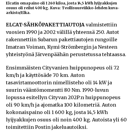
Elcatin omapaino oli 1 260 kiloa, josta 14,5 kWh lyijyakkujen
osuus oli reilut 400 kg. Kuva: Teollisuusviikko-lehden kuva-
arkisto/Elka.
ELCAT-SÄHKÖPAKETTIAUTOJA
valmistettiin
vuosien 1990 ja 2002 välillä yhteensä 250. Autot
rakennettiin Subarun pakettiautojen rungoille
Imatran Voiman, Kymi-Strömbergin ja Nesteen
yhteistyönä Järvenpäähän perustetussa tehtaassa.
Ensimmäisten Cityvanien huippunopeus oli 72
km/h ja käyttösäde 70 km. Auton
tasavirtamoottorin nimellisteho oli 14 kW ja
suurin vääntömomentti 80 Nm. 1990-luvun
lopussa esitellyn Cityvan 202P:n huippunopeus
oli 90 km/h ja ajomatka 100 kilometriä. Auton
kokonaispaino oli 1 600 kg, josta 14,5 kWh
lyijyakkujen osuus oli noin 400 kg. Autoista yli 60
toimitettiin Postin jakeluautoiksi.