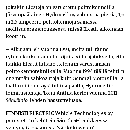
Joitakin Elcateja on varustettu polttokennoilla.
Järvenpääläinen Hydrocell oy valmistaa pieniä, 1,5
ja 2,5 ampeerin polttokennoja samassa
teollisuusrakennuksessa, missä Elcatit aikoinaan
koottiin.
– Alkujaan, eli vuonna 1993, meitä tuli tänne
ryhmä korkeakoulututkijoita sillä ajatuksella, että
kaikki Elcatit tullaan tietenkin varustamaan
polttokennotekniikalla. Vuonna 1994 täällä tehtiin
enemmän sähköautoja kuin General Motorsilla, ja
täällä oli ihan täysi tohina päällä, Hydrocellin
toimitusjohtaja Tomi Anttila kertoi vuonna 2011
Sähköinfo
-lehden haastattelussa.
FINNISH ELECTRIC
Vehicle Technologies oy
perustettiin kehittämään Elcat-hankkeessa
syntynyttä osaamista ’sähkökissojen’