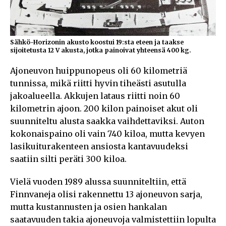
Sähkö-Horizonin akusto koostui 19:sta eteen ja taakse
sijoitetusta 12 V akusta, jotka painoivat yhteensä 400 kg.
Ajoneuvon huippunopeus oli 60 kilometriä
tunnissa, mikä riitti hyvin tiheästi asutulla
jakoalueella. Akkujen lataus riitti noin 60
kilometrin ajoon. 200 kilon painoiset akut oli
suunniteltu alusta saakka vaihdettaviksi. Auton
kokonaispaino oli vain 740 kiloa, mutta kevyen
lasikuiturakenteen ansiosta kantavuudeksi
saatiin silti peräti 300 kiloa.
Vielä vuoden 1989 alussa suunniteltiin, että
Finnvaneja olisi rakennettu 13 ajoneuvon sarja,
mutta kustannusten ja osien hankalan
saatavuuden takia ajoneuvoja valmistettiin lopulta