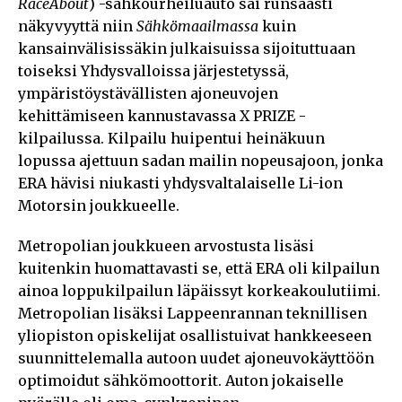
RaceAbout
) -sähköurheiluauto sai runsaasti
näkyvyyttä niin
Sähkömaailmassa
kuin
kansainvälisissäkin julkaisuissa sijoituttuaan
toiseksi Yhdysvalloissa järjestetyssä,
ympäristöystävällisten ajoneuvojen
kehittämiseen kannustavassa X PRIZE -
kilpailussa. Kilpailu huipentui heinäkuun
lopussa ajettuun sadan mailin nopeusajoon, jonka
ERA hävisi niukasti yhdysvaltalaiselle Li-ion
Motorsin joukkueelle.
Metropolian joukkueen arvostusta lisäsi
kuitenkin huomattavasti se, että ERA oli kilpailun
ainoa loppukilpailun läpäissyt korkeakoulutiimi.
Metropolian lisäksi Lappeenrannan teknillisen
yliopiston opiskelijat osallistuivat hankkeeseen
suunnittelemalla autoon uudet ajoneuvokäyttöön
optimoidut sähkömoottorit. Auton jokaiselle