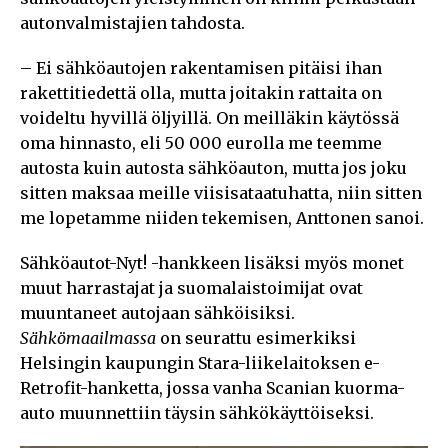
autonvalmistajien tahdosta.
– Ei sähköautojen rakentamisen pitäisi ihan
rakettitiedettä olla, mutta joitakin rattaita on
voideltu hyvillä öljyillä. On meilläkin käytössä
oma hinnasto, eli 50 000 eurolla me teemme
autosta kuin autosta sähköauton, mutta jos joku
sitten maksaa meille viisisataatuhatta, niin sitten
me lopetamme niiden tekemisen, Anttonen sanoi.
Sähköautot-Nyt! -hankkeen lisäksi myös monet
muut harrastajat ja suomalaistoimijat ovat
muuntaneet autojaan sähköisiksi.
Sähkömaailmassa
on seurattu esimerkiksi
Helsingin kaupungin Stara-liikelaitoksen e-
Retrofit-hanketta, jossa vanha Scanian kuorma-
auto muunnettiin täysin sähkökäyttöiseksi.