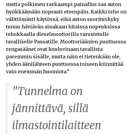
mutta polkimen raskaampi painallus saa auton
hyökkäämään nopeasti eteenpäin. Kaikki teho on
välittömästi käytössä, eikä auton suorituskyky
tunnu häviävän ainakaan hitaissa nopeuksissa
tehokkaalla dieselmoottorilla varustetulle
tavalliselle Passatille. Moottoriäänien puuttuessa
rengasäänet ovat kuuluvinaan tavallista
paremmin sisälle, mutta näin ei tietenkään ole,
yhden äänilähteen puuttuessa toiseen kiinnittää
vain enemmän huomiota.”
”Tunnelma on
jännittävä, sillä
ilmastointilaitteen