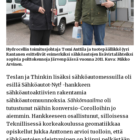
Hydrocellin toimitusjohtaja Tomi Anttila ja tuotepäällikkö Jyri
Rantanen esittelivät esimerkiksi sähköautojen lisävirtalähteiksi
sopivia polttokennoja Järvenpäässä vuonna 2011. Kuva: Mikko
Arvinen.
Teslan ja Thinkin lisäksi sähköautomessuilla oli
esillä Sähköautot-Nyt! -hankkeen
sähköautoaktiivien rakentamia
sähköautomuunnoksia.
Sähkömaailma
oli
tutustunut näihin konversio-Corolloihin jo
aiemmin. Hankkeeseen osallistunut, silloisessa
Teknillisessä korkeakoulussa geomatiikkaa
opiskellut Jukka Anttonen arvioi tuolloin, että
sähköautojen yleistyminen on kiinni pelkästään