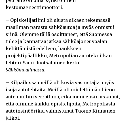
pyörälle oli oma, synkroninen
kestomagneettimoottori.
– Opiskelijatiimi oli alusta alkaen tekemässä
maailman parasta sähköautoa ja myös onnistui
siinä. Olemme tällä osoittaneet, että Suomessa
tulee ja kannattaa jatkaa sähköajoneuvoalan
kehittämistä edelleen, hankkeen
projektipäällikkö, Metropolian autotekniikan
lehtori Sami Ruotsalainen kertoi
Sähkömaailmassa
.
– Kilpailussa meillä oli kovia vastustajia, myös
isoja autotehtaita. Meillä oli mielettömän hieno
auto muihin verrattuna, eikä moni ensin uskonut,
että olimme kaikki opiskelijoita, Metropoliasta
autoinsinööriksi valmistunut Tuomo Kinnunen
jatkoi.