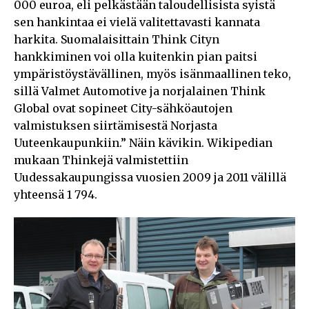
000 euroa, eli pelkästään taloudellisista syistä
sen hankintaa ei vielä valitettavasti kannata
harkita. Suomalaisittain Think Cityn
hankkiminen voi olla kuitenkin pian paitsi
ympäristöystävällinen, myös isänmaallinen teko,
sillä Valmet Automotive ja norjalainen Think
Global ovat sopineet City-sähköautojen
valmistuksen siirtämisestä Norjasta
Uuteenkaupunkiin.” Näin kävikin. Wikipedian
mukaan Thinkejä valmistettiin
Uudessakaupungissa vuosien 2009 ja 2011 välillä
yhteensä 1 794.