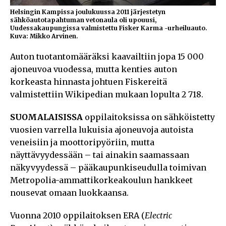
Helsingin Kampissa joulukuussa 2011 järjestetyn
sähköautotapahtuman vetonaula oli upouusi,
Uudessakaupungissa valmistettu Fisker Karma -urheiluauto.
Kuva: Mikko Arvinen.
Auton tuotantomääräksi kaavailtiin jopa 15 000
ajoneuvoa vuodessa, mutta kenties auton
korkeasta hinnasta johtuen Fiskereitä
valmistettiin Wikipedian mukaan lopulta 2 718.
SUOMALAISISSA
oppilaitoksissa on sähköistetty
vuosien varrella lukuisia ajoneuvoja autoista
veneisiin ja moottoripyöriin, mutta
näyttävyydessään – tai ainakin saamassaan
näkyvyydessä – pääkaupunkiseudulla toimivan
Metropolia-ammattikorkeakoulun hankkeet
nousevat omaan luokkaansa.
Vuonna 2010 oppilaitoksen ERA (
Electric