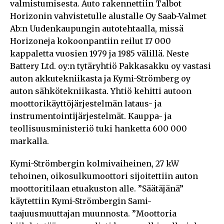
valmistumisesta. Auto rakennettiin Talbot
Horizonin vahvistetulle alustalle Oy Saab-Valmet
Ab:n Uudenkaupungin autotehtaalla, missä
Horizoneja kokoonpantiin reilut 17 000
kappaletta vuosien 1979 ja 1985 välillä. Neste
Battery Ltd. oy:n tytäryhtiö Pakkasakku oy vastasi
auton akkutekniikasta ja Kymi-Strömberg oy
auton sähkötekniikasta. Yhtiö kehitti autoon
moottorikäyttöjärjestelmän lataus- ja
instrumentointijärjestelmät. Kauppa- ja
teollisuusministeriö tuki hanketta 600 000
markalla.
Kymi-Strömbergin kolmivaiheinen, 27 kW
tehoinen, oikosulkumoottori sijoitettiin auton
moottoritilaan etuakuston alle. ”Säätäjänä”
käytettiin Kymi-Strömbergin Sami-
taajuusmuuttajan muunnosta. ”Moottoria