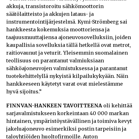
akkuja, transistoroitu sähkömoottorin
säätölaitteisto ja akkujen lataus- ja
instrumentointijärjestelmä. Kymi-Strömberg sai
hankkeesta kokemuksia moottoriensa ja
taajuusmuuttajiensa ajoneuvosovelluksiin, joiden
kaupallisia sovelluksia tällä hetkellä ovat metrot,
raitiovaunut ja veturit. Yleisemmin suomalainen
teollisuus on parantanut valmiuksiaan
sähköajoneuvojen valmistuksessa ja parantanut
tuotekehittelyllä nykyistä kilpailukykyään. Näin
hankkeeseen käytetyt varat ovat mielestämme
hyvä sijoitus.”
FINNVAN-HANKEEN TAVOITTEENA
oli kehittää
sarjavalmistukseen korkeintaan 40 000 markan
hintainen, ympäristöystävällinen ja toimiva kevyt
jakeluajoneuvo esimerkiksi postin tarpeisiin ja
taloyhtiöiden huoltofirmoille. Auton