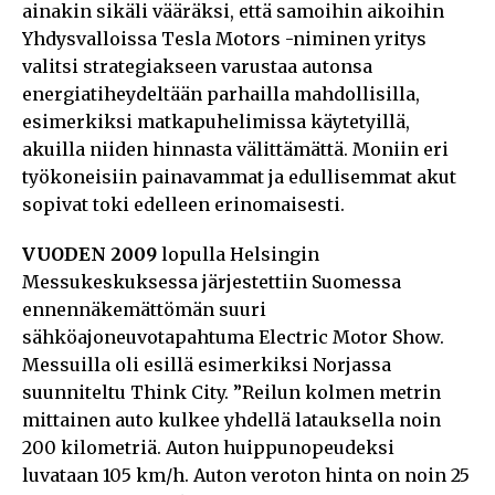
ainakin sikäli vääräksi, että samoihin aikoihin
Yhdysvalloissa Tesla Motors -niminen yritys
valitsi strategiakseen varustaa autonsa
energiatiheydeltään parhailla mahdollisilla,
esimerkiksi matkapuhelimissa käytetyillä,
akuilla niiden hinnasta välittämättä. Moniin eri
työkoneisiin painavammat ja edullisemmat akut
sopivat toki edelleen erinomaisesti.
VUODEN 2009
lopulla Helsingin
Messukeskuksessa järjestettiin Suomessa
ennennäkemättömän suuri
sähköajoneuvotapahtuma Electric Motor Show.
Messuilla oli esillä esimerkiksi Norjassa
suunniteltu Think City. ”Reilun kolmen metrin
mittainen auto kulkee yhdellä latauksella noin
200 kilometriä. Auton huippunopeudeksi
luvataan 105 km/h. Auton veroton hinta on noin 25