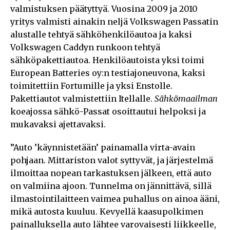
valmistuksen päätyttyä. Vuosina 2009 ja 2010
yritys valmisti ainakin neljä Volkswagen Passatin
alustalle tehtyä sähköhenkilöautoa ja kaksi
Volkswagen Caddyn runkoon tehtyä
sähköpakettiautoa. Henkilöautoista yksi toimi
European Batteries oy:n testiajoneuvona, kaksi
toimitettiin Fortumille ja yksi Enstolle.
Pakettiautot valmistettiin Itellalle.
Sähkömaailman
koeajossa sähkö-Passat osoittautui helpoksi ja
mukavaksi ajettavaksi.
”Auto ’käynnistetään’ painamalla virta-avain
pohjaan. Mittariston valot syttyvät, ja järjestelmä
ilmoittaa nopean tarkastuksen jälkeen, että auto
on valmiina ajoon. Tunnelma on jännittävä, sillä
ilmastointilaitteen vaimea puhallus on ainoa ääni,
mikä autosta kuuluu. Kevyellä kaasupolkimen
painalluksella auto lähtee varovaisesti liikkeelle,