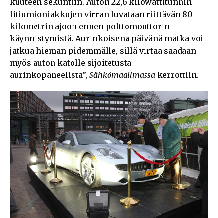
kuuteen sekuntiin. Auton 22,6 kilowattitunnin
litiumioniakkujen virran luvataan riittävän 80
kilometrin ajoon ennen polttomoottorin
käynnistymistä. Aurinkoisena päivänä matka voi
jatkua hieman pidemmälle, sillä virtaa saadaan
myös auton katolle sijoitetusta
aurinkopaneelista”,
Sähkömaailmassa
kerrottiin.