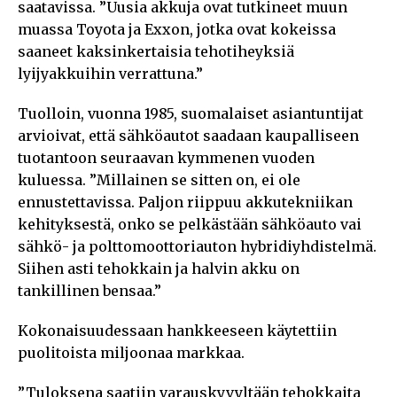
saatavissa. ”Uusia akkuja ovat tutkineet muun
muassa Toyota ja Exxon, jotka ovat kokeissa
saaneet kaksinkertaisia tehotiheyksiä
lyijyakkuihin verrattuna.”
Tuolloin, vuonna 1985, suomalaiset asiantuntijat
arvioivat, että sähköautot saadaan kaupalliseen
tuotantoon seuraavan kymmenen vuoden
kuluessa. ”Millainen se sitten on, ei ole
ennustettavissa. Paljon riippuu akkutekniikan
kehityksestä, onko se pelkästään sähköauto vai
sähkö- ja polttomoottoriauton hybridiyhdistelmä.
Siihen asti tehokkain ja halvin akku on
tankillinen bensaa.”
Kokonaisuudessaan hankkeeseen käytettiin
puolitoista miljoonaa markkaa.
”Tuloksena saatiin varauskyvyltään tehokkaita