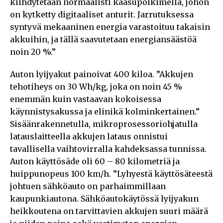
kiihdytetään normaalisti kaasupolkimella, johon
on kytketty digitaaliset anturit. Jarrutuksessa
syntyvä mekaaninen energia varastoituu takaisin
akkuihin, ja tällä saavutetaan energiansäästöä
noin 20 %.”
Auton lyijyakut painoivat 400 kiloa. ”Akkujen
tehotiheys on 30 Wh/kg, joka on noin 45 %
enemmän kuin vastaavan kokoisessa
käynnistysakussa ja elinikä kolminkertainen.”
Sisäänrakennetulla, mikroprosessoriohjatulla
latauslaitteella akkujen lataus onnistui
tavallisella vaihtovirralla kahdeksassa tunnissa.
Auton käyttösäde oli 60 – 80 kilometriä ja
huippunopeus 100 km/h. ”Lyhyestä käyttösäteestä
johtuen sähköauto on parhaimmillaan
kaupunkiautona. Sähköautokäytössä lyijyakun
heikkoutena on tarvittavien akkujen suuri määrä