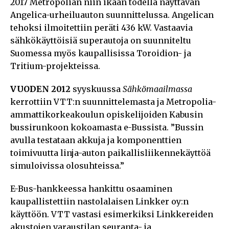
2017 Metropolian niin ikään todella näyttävän
Angelica-urheiluauton suunnittelussa. Angelican
tehoksi ilmoitettiin peräti 436 kW. Vastaavia
sähkökäyttöisiä superautoja on suunniteltu
Suomessa myös kaupallisissa Toroidion- ja
Tritium-projekteissa.
VUODEN 2012
syyskuussa
Sähkömaailmassa
kerrottiin VTT:n suunnittelemasta ja Metropolia-
ammattikorkeakoulun opiskelijoiden Kabusin
bussirunkoon kokoamasta e-Bussista. ”Bussin
avulla testataan akkuja ja komponenttien
toimivuutta linja-auton paikallisliikennekäyttöä
simuloivissa olosuhteissa.”
E-Bus-hankkeessa hankittu osaaminen
kaupallistettiin nastolalaisen Linkker oy:n
käyttöön. VTT vastasi esimerkiksi Linkkereiden
akustojen varaustilan seuranta- ja