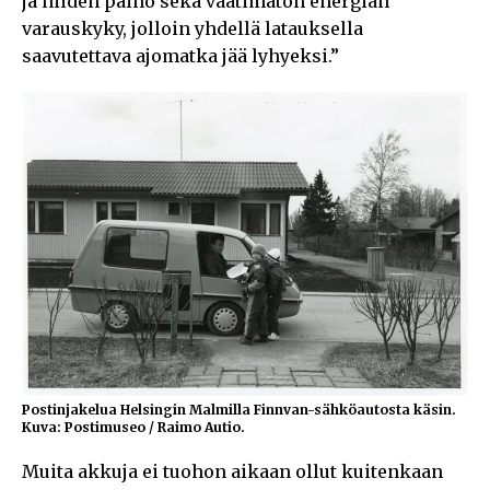
ja niiden paino sekä vaatimaton energian
varauskyky, jolloin yhdellä latauksella
saavutettava ajomatka jää lyhyeksi.”
Postinjakelua Helsingin Malmilla Finnvan-sähköautosta käsin.
Kuva: Postimuseo / Raimo Autio.
Muita akkuja ei tuohon aikaan ollut kuitenkaan