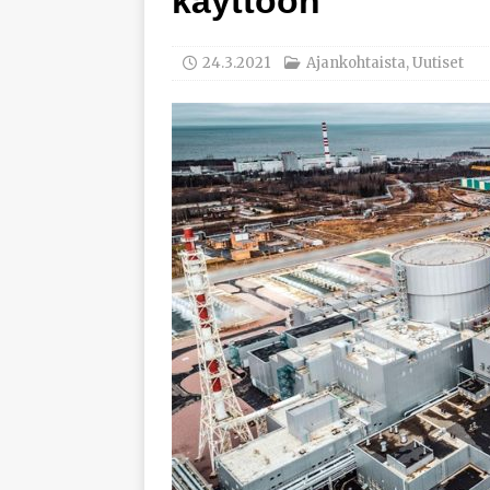
käyttöön
työhyvinvoinnista
[ 30.7.2026 ]
Norelco 
24.3.2021
Ajankohtaista
,
Uutiset
[ 29.7.2026 ]
Loviisan 
modernisointihankke
[ 6.8.2026 ]
Enersens
AJANKOHTAISTA