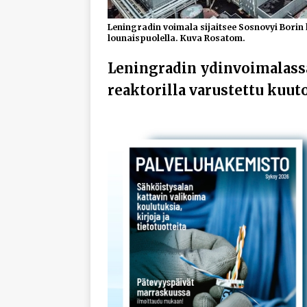
Leningradin voimala sijaitsee Sosnovyi Bori
lounaispuolella. Kuva Rosatom.
Leningradin ydinvoimalassa
reaktorilla varustettu kuut