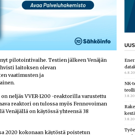
UUS
nyt pilotointivaihe. Testien jälkeen Venäjän
Ener
data
visti laitoksen olevan
6.8.2
en vaatimusten ja
ainen.
NK-t
teoll
on neljäs VVER-1200 -reaktorilla varustettu
3.8.2
taava reaktori on tulossa myös Fennovoiman
Rake
lä Venäjällä on käytössä yhteensä 38
kest
3.8.2
Työe
a 2020 kokonaan käytöstä poistetun