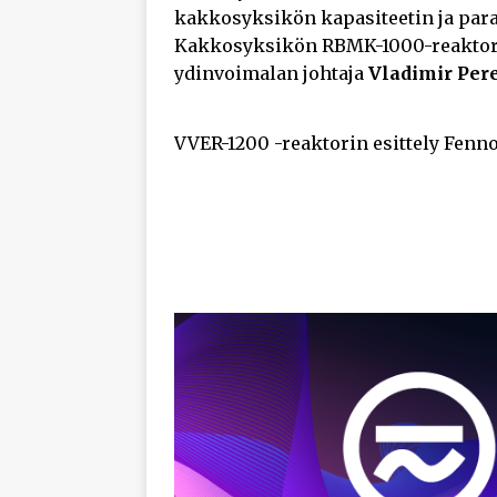
kakkosyksikön kapasiteetin ja paran
Kakkosyksikön RBMK-1000-reaktori e
ydinvoimalan johtaja
Vladimir Per
VVER-1200 -reaktorin esittely Fenn