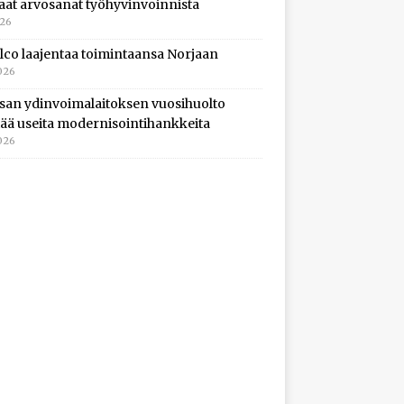
aat arvosanat työhyvinvoinnista
026
lco laajentaa toimintaansa Norjaan
026
isan ydinvoimalaitoksen vuosihuolto
ltää useita modernisointihankkeita
026