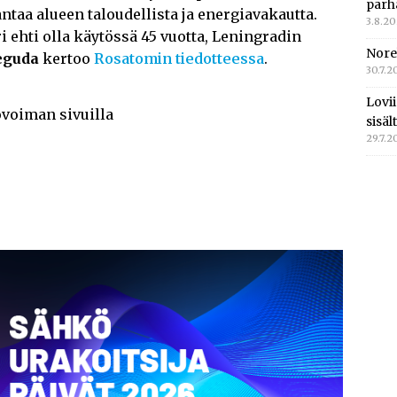
parh
taa alueen taloudellista ja energiavakautta.
3.8.2
hti olla käytössä 45 vuotta, Leningradin
Nore
eguda
kertoo
Rosatomin tiedotteessa
.
30.7.2
Lovi
ovoiman sivuilla
sisä
29.7.2