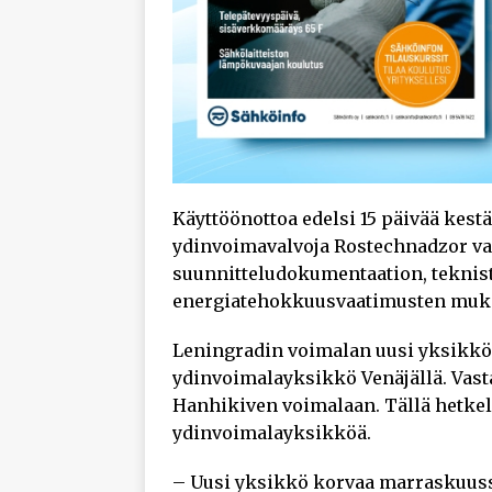
Käyttöönottoa edelsi 15 päivää kestä
ydinvoimavalvoja Rostechnadzor vah
suunnitteludokumentaation, teknist
energiatehokkuusvaatimusten muk
Leningradin voimalan uusi yksikkö 
ydinvoimalayksikkö Venäjällä. Vas
Hanhikiven voimalaan. Tällä hetkel
ydinvoimalayksikköä.
– Uusi yksikkö korvaa marraskuuss