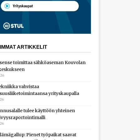
IMMAT ARTIKKELIT
sense toimittaa sähköaseman Kouvolan
keskukseen
026
ekniikka vahvistaa
isuusliiketoimintaansa yrityskaupalla
026
nnusalalle tulee käyttöön yhteinen
ävyysraportointimalli
026
lämägallup: Pienet työpaikat saavat