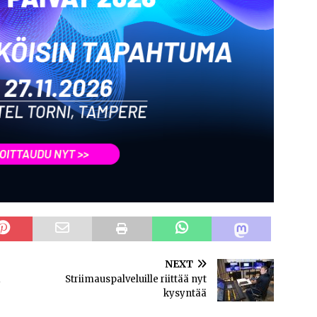
NEXT
a
Striimauspalveluille riittää nyt
kysyntää