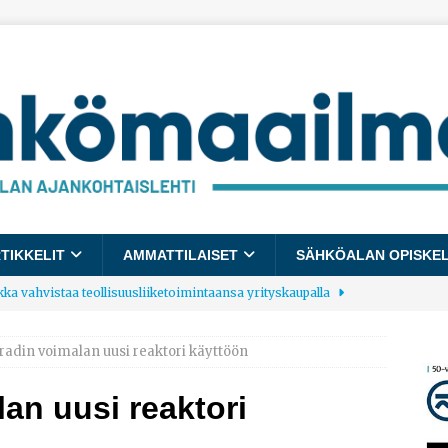
TIKKELIT
AMMATTILAISET
SÄHKÖALAN OPISKE
kka vahvistaa teollisuusliiketoimintaansa yrityskaupalla
adin voimalan uusi reaktori käyttöön
lalle tulee käyttöön yhteinen kestävyysraportointimalli
an uusi reaktori
allup: Pienet työpaikat saavat parhaat arvosanat