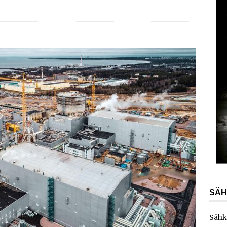
AJANKOHTAISTA
laajentaa toimintaansa Norjaan
AJANKOHTAISTA
ydinvoimalaitoksen vuosihuolto sisältää useita
ita
AJANKOHTAISTA
e toimittaa sähköaseman Kouvolan datakeskukseen
SÄH
Sähk