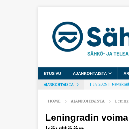
ETUSIVU
AJANKOHTAISTA
AR
[ 3.8.2026 ]
NK-teknii
AJANKOHTAISTA
AJANKOHTAISTA
HOME
AJANKOHTAISTA
Leningr
[ 3.8.2026 ]
Rakennusa
AJANKOHTAISTA
Leningradin voimal
[ 3.8.2026 ]
Työelämäg