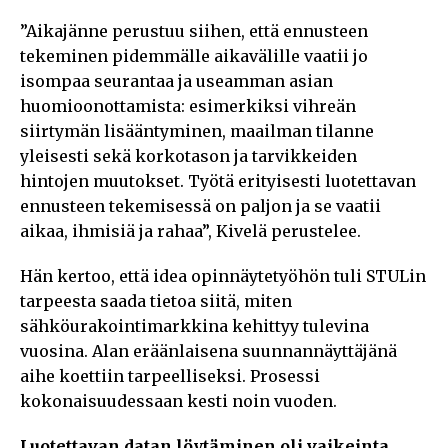
”Aikajänne perustuu siihen, että ennusteen
tekeminen pidemmälle aikavälille vaatii jo
isompaa seurantaa ja useamman asian
huomioonottamista: esimerkiksi vihreän
siirtymän lisääntyminen, maailman tilanne
yleisesti sekä korkotason ja tarvikkeiden
hintojen muutokset. Työtä erityisesti luotettavan
ennusteen tekemisessä on paljon ja se vaatii
aikaa, ihmisiä ja rahaa”, Kivelä perustelee.
Hän kertoo, että idea opinnäytetyöhön tuli STULin
tarpeesta saada tietoa siitä, miten
sähköurakointimarkkina kehittyy tulevina
vuosina. Alan eräänlaisena suunnannäyttäjänä
aihe koettiin tarpeelliseksi. Prosessi
kokonaisuudessaan kesti noin vuoden.
Luotettavan datan löytäminen oli vaikeinta