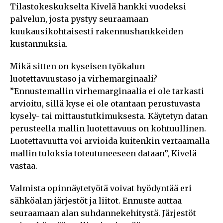
Tilastokeskukselta Kivelä hankki vuodeksi
palvelun, josta pystyy seuraamaan
kuukausikohtaisesti rakennushankkeiden
kustannuksia.
Mikä sitten on kyseisen työkalun
luotettavuustaso ja virhemarginaali?
”Ennustemallin virhemarginaalia ei ole tarkasti
arvioitu, sillä kyse ei ole otantaan perustuvasta
kysely- tai mittaustutkimuksesta. Käytetyn datan
perusteella mallin luotettavuus on kohtuullinen.
Luotettavuutta voi arvioida kuitenkin vertaamalla
mallin tuloksia toteutuneeseen dataan”, Kivelä
vastaa.
Valmista opinnäytetyötä voivat hyödyntää eri
sähköalan järjestöt ja liitot. Ennuste auttaa
seuraamaan alan suhdannekehitystä. Järjestöt