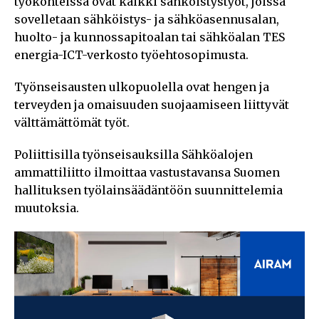
työkohteissa ovat kaikki sähköistystyöt, joissa
sovelletaan sähköistys- ja sähköasennusalan,
huolto- ja kunnossapitoalan tai sähköalan TES
energia-ICT-verkosto työehtosopimusta.
Työnseisausten ulkopuolella ovat hengen ja
terveyden ja omaisuuden suojaamiseen liittyvät
välttämättömät työt.
Poliittisilla työnseisauksilla Sähköalojen
ammattiliitto ilmoittaa vastustavansa Suomen
hallituksen työlainsäädäntöön suunnittelemia
muutoksia.