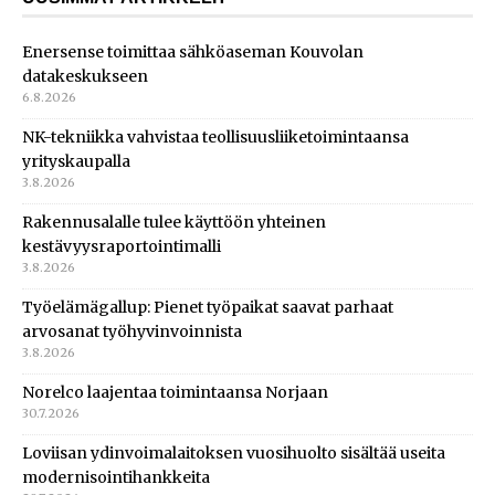
Enersense toimittaa sähköaseman Kouvolan
datakeskukseen
6.8.2026
NK-tekniikka vahvistaa teollisuusliiketoimintaansa
yrityskaupalla
3.8.2026
Rakennusalalle tulee käyttöön yhteinen
kestävyysraportointimalli
3.8.2026
Työelämägallup: Pienet työpaikat saavat parhaat
arvosanat työhyvinvoinnista
3.8.2026
Norelco laajentaa toimintaansa Norjaan
30.7.2026
Loviisan ydinvoimalaitoksen vuosihuolto sisältää useita
modernisointihankkeita