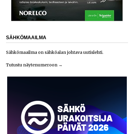
SÄHKÖMAAILMA
Sähkömaailma on sähköalan johtava uutislehti.
Tutustu näytenumeroon
→