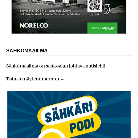
SÄHKÖMAAILMA
Sähkömaailma on sähköalan johtava uutislehti.
Tutustu näytenumeroon
→