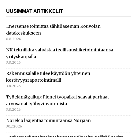
UUSIMMAT ARTIKKELIT
Enersense toimittaa sähköaseman Kouvolan
datakeskukseen
6.8.2026
NK-tekniikka vahvistaa teollisuusliiketoimintaansa
yrityskaupalla
3.8.2026
Rakennusalalle tulee käyttöön yhteinen
kestävyysraportointimalli
3.8.2026
Työelämägallup: Pienet työpaikat saavat parhaat
arvosanat työhyvinvoinnista
3.8.2026
Norelco laajentaa toimintaansa Norjaan
30.7.2026