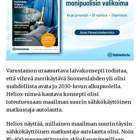
Varustamon uraauurtava laivakonsepti todistaa,
että vihreä merikäytävä Suomenlahden yli olisi
mahdollista avata jo 2030-luvun alkupuolella.
Helios-nimeä kantava konsepti olisi
toteutuessaan maailman suurin sähkökäyttöinen
matkustaja-autolautta.
Helios näyttää, millainen maailman suurin täysin
sähkökäyttöinen matkustaja-autolautta olisi. Noin
85–100 megawattitunnin akkukapasiteetillaan