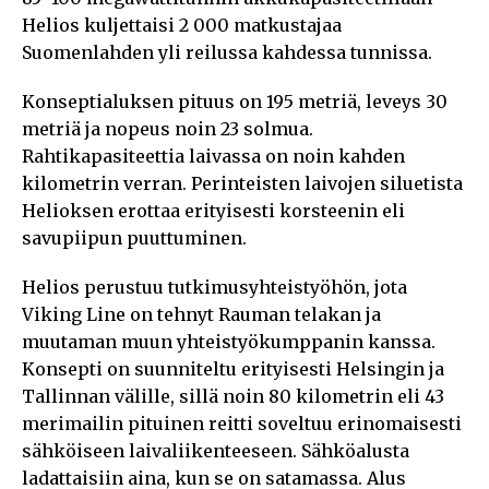
Helios kuljettaisi 2 000 matkustajaa
Suomenlahden yli reilussa kahdessa tunnissa.
Konseptialuksen pituus on 195 metriä, leveys 30
metriä ja nopeus noin 23 solmua.
Rahtikapasiteettia laivassa on noin kahden
kilometrin verran. Perinteisten laivojen siluetista
Helioksen erottaa erityisesti korsteenin eli
savupiipun puuttuminen.
Helios perustuu tutkimusyhteistyöhön, jota
Viking Line on tehnyt Rauman telakan ja
muutaman muun yhteistyökumppanin kanssa.
Konsepti on suunniteltu erityisesti Helsingin ja
Tallinnan välille, sillä noin 80 kilometrin eli 43
merimailin pituinen reitti soveltuu erinomaisesti
sähköiseen laivaliikenteeseen. Sähköalusta
ladattaisiin aina, kun se on satamassa. Alus