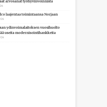
aat arvosanat työhyvinvoinnista
026
lco laajentaa toimintaansa Norjaan
026
isan ydinvoimalaitoksen vuosihuolto
ltää useita modernisointihankkeita
026