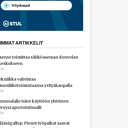
IMMAT ARTIKKELIT
sense toimittaa sähköaseman Kouvolan
keskukseen
026
ekniikka vahvistaa
isuusliiketoimintaansa yrityskaupalla
026
nnusalalle tulee käyttöön yhteinen
ävyysraportointimalli
026
lämägallup: Pienet työpaikat saavat