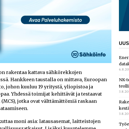
UUS
Ener
data
6.8.2
 on rakentaa kattava sähkörekkojen
ssä. Hankkeen taustalla on mittava, Euroopan
NK-t
teoll
 johon kuuluu 19 yritystä, yliopistoa ja
3.8.2
paa. Yhdessä toimijat kehittävät ja testaavat
 (MCS), jotka ovat välttämättömiä raskaan
Rake
lataamiseen.
kest
3.8.2
ttaa moni asia: latausasemat, laitteistojen
Työe
rvallisuusratkaisut. Lisäksi kuuntelemme