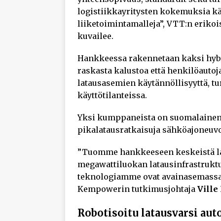
logistiikkayritysten kokemuksia k
liiketoimintamalleja”, VTT:n erikoi
kuvailee.
Hankkeessa rakennetaan kaksi hybr
raskasta kalustoa että henkilöauto
latausasemien käytännöllisyyttä, tu
käyttötilanteissa.
Yksi kumppaneista on suomalainen 
pikalatausratkaisuja sähköajoneuvo
”Tuomme hankkeeseen keskeistä lait
megawattiluokan latausinfrastruktu
teknologiamme ovat avainasemassa t
Kempowerin tutkimusjohtaja
Vill
Robotisoitu latausvarsi aut