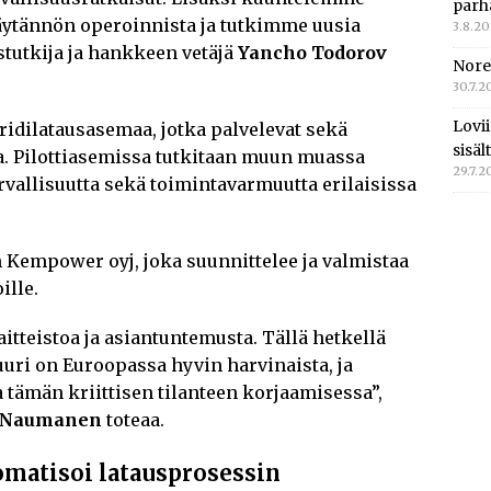
parh
äytännön operoinnista ja tutkimme uusia
3.8.2
stutkija ja hankkeen vetäjä
Yancho Todorov
Nore
30.7.2
Lovi
idilatausasemaa, jotka palvelevat sekä
sisä
ja. Pilottiasemissa tutkitaan muun muassa
29.7.2
rvallisuutta sekä toimintavarmuutta erilaisissa
Kempower oyj, joka suunnittelee ja valmistaa
ille.
teistoa ja asiantuntemusta. Tällä hetkellä
uri on Euroopassa hyvin harvinaista, ja
ämän kriittisen tilanteen korjaamisessa”,
e Naumanen
toteaa.
omatisoi latausprosessin