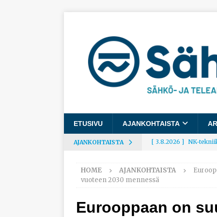
ETUSIVU
AJANKOHTAISTA
AR
[ 3.8.2026 ]
NK-teknii
AJANKOHTAISTA
AJANKOHTAISTA
HOME
AJANKOHTAISTA
Euroopp
[ 3.8.2026 ]
Rakennusa
vuoteen 2030 mennessä
AJANKOHTAISTA
Eurooppaan on suu
[ 3.8.2026 ]
Työelämäg