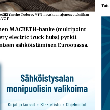
Tutu
vetäjä Yancho Todorov VTT:n raskaan ajoneuvotekniikan
: VTT.
inen MACBETH-hanke (multipoint
ry electric truck hubs) pyrkii
enteen sähköistämisen Euroopassa.