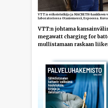
VTT:n erikoistutkija ja MACBETH-hankkeen 
laboratoriossa Otaniemessä, Espoossa. Kuva
VTT:n johtama kansainväl
megawatt charging for batte
mullistamaan raskaan liik