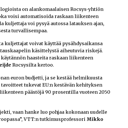
ologioista on alankomaalaisen Rocsys-yhtiön
joka voisi automatisoida raskaan liikenteen
a kuljettaja voi pysyä autossa latauksen ajan,
sesta turvallisempaa.
a kuljettajat voivat käyttää pysähdysaikansa
tauskaapelin käsittelystä aiheutuvia riskejä.
a käytännön haasteita raskaan liikenteen
eijde
Rocsysilta kertoo.
nan euron budjetti, ja se kestää helmikuusta
avoitteet tukevat EU:n kestävän kehityksen
liikenteen päästöjä 90 prosentilla vuoteen 2050
ojekti, vaan hanke luo pohjaa kokonaan uudelle
roopassa”, VTT:n tutkimusprofessori
Mikko