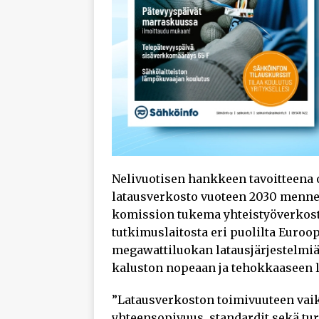
Nelivuotisen
hankkeen
tavoitteena
latausverkosto vuoteen 2030 menne
komission tukema yhteistyöverkosto,
tutkimuslaitosta eri puolilta Euroop
megawattiluokan latausjärjestelmiä
kaluston nopeaan ja tehokkaaseen 
”Latausverkoston toimivuuteen vaiku
yhteensopivuus, standardit sekä tu