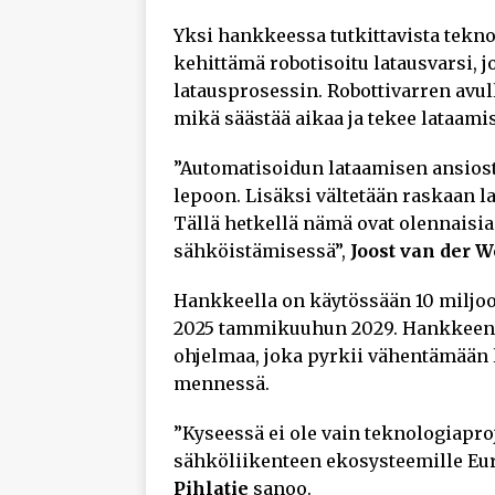
Yksi hankkeessa tutkittavista tekn
kehittämä robotisoitu latausvarsi, 
latausprosessin. Robottivarren avull
mikä säästää aikaa ja tekee lataami
”Automatisoidun lataamisen ansiost
lepoon. Lisäksi vältetään raskaan la
Tällä hetkellä nämä ovat olennaisi
sähköistämisessä”,
Joost van der W
Hankkeella on käytössään 10 miljoo
2025 tammikuuhun 2029. Hankkeen t
ohjelmaa, joka pyrkii vähentämään 
mennessä.
”Kyseessä ei ole vain teknologiapr
sähköliikenteen ekosysteemille Eu
Pihlatie
sanoo.