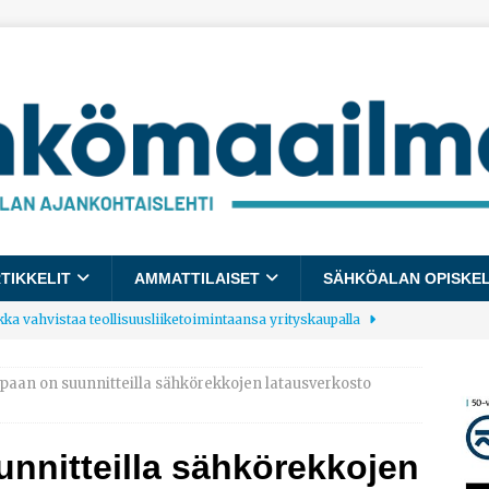
TIKKELIT
AMMATTILAISET
SÄHKÖALAN OPISKE
kka vahvistaa teollisuusliiketoimintaansa yrityskaupalla
aan on suunnitteilla sähkörekkojen latausverkosto
lalle tulee käyttöön yhteinen kestävyysraportointimalli
nnitteilla sähkörekkojen
allup: Pienet työpaikat saavat parhaat arvosanat