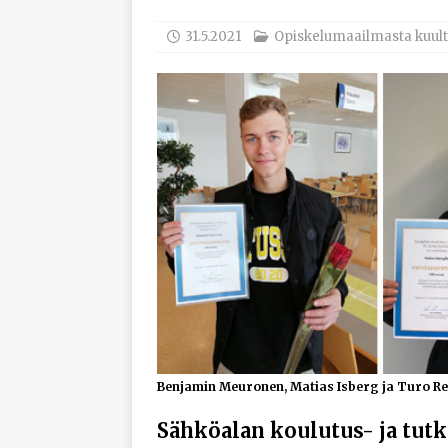
työhyvinvoinnista
31.5.2021
Opiskelumaailmasta kuul
[ 30.7.2026 ]
Norelco 
[ 29.7.2026 ]
Loviisan 
modernisointihankke
[ 6.8.2026 ]
Enersens
AJANKOHTAISTA
Benjamin Meuronen, Matias Isberg ja Turo Re
Sähköalan koulutus- ja tu