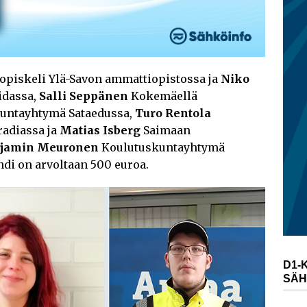
opiskeli Ylä-Savon ammattiopistossa ja
Niko
idassa,
Salli Seppänen
Kokemäellä
kuntayhtymä Sataedussa,
Turo Rentola
adiassa ja
Matias Isberg
Saimaan
jamin Meuronen
Koulutuskuntayhtymä
di on arvoltaan 500 euroa.
D1-
SÄH