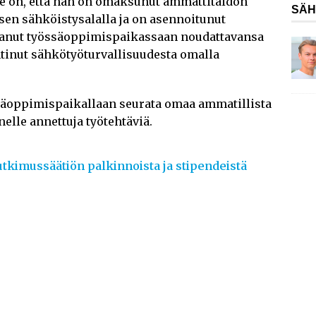
le on, että hän on omaksunut ammattitaidon
SÄH
sen sähköistysalalla ja on asennoitunut
ttanut työssäoppimispaikassaan noudattavansa
tinut sähkötyöturvallisuudesta omalla
ssäoppimispaikallaan seurata omaa ammatillista
lle annettuja työtehtäviä.
tutkimussäätiön palkinnoista ja stipendeistä