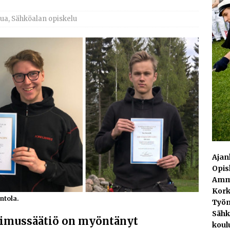
AJANKOHTAISTA
tua
,
Sähköalan opiskelu
laajentaa toimintaansa Norjaan
AJANKOHTAISTA
ydinvoimalaitoksen vuosihuolto sisältää useita
ita
AJANKOHTAISTA
e toimittaa sähköaseman Kouvolan datakeskukseen
Ajank
Opisk
Amma
Kork
ntola.
Työn
Sähk
tkimussäätiö on myöntänyt
koul