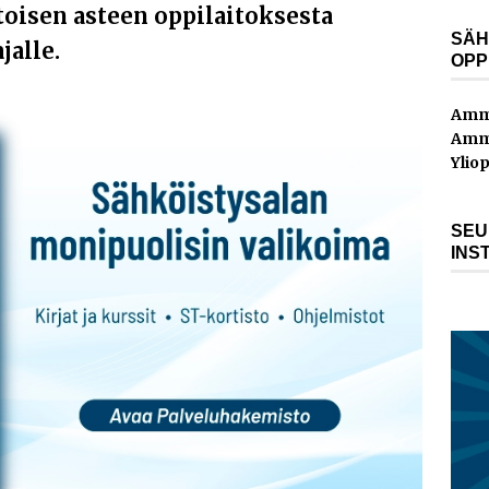
toisen asteen oppilaitoksesta
SÄH
jalle.
OPP
Amma
Amma
Yliop
SEU
INS