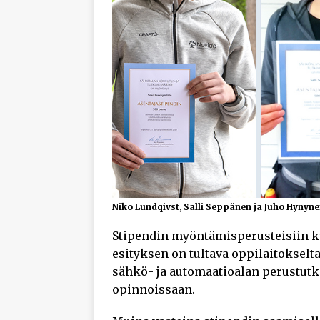
Niko Lundqivst, Salli Seppänen ja Juho Hynyne
Stipendin myöntämisperusteisiin ku
esityksen on tultava oppilaitokselta
sähkö- ja automaatioalan perustutk
opinnoissaan.