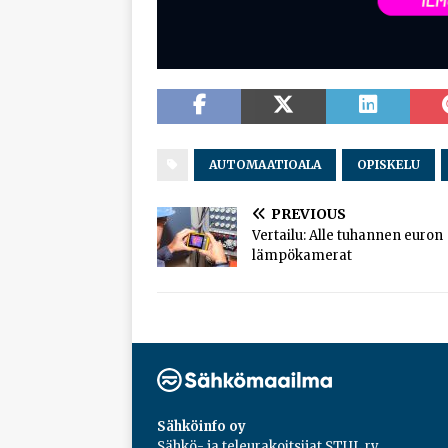
AUTOMAATIOALA
OPISKELU
PREVIOUS
Vertailu: Alle tuhannen euron
lämpökamerat
Sähköinfo oy
Sähkö- ja teleurakoitsijat STUL ry