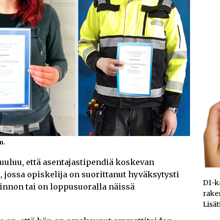
n.
uluu, että asentajastipendiä koskevan
, jossa opiskelija on suorittanut hyväksytysti
D1-kä
innon tai on loppusuoralla näissä
rake
Lisät