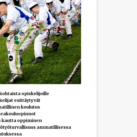
ohtaista opiskelijoille
elijat esittäytyvät
tillinen koulutus
eakouluopinnot
 kautta oppiminen
ötyöturvallisuus ammatillisessa
utuksessa