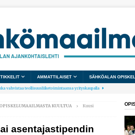
TIKKELIT
AMMATTILAISET
SÄHKÖALAN OPISKE
kka vahvistaa teollisuusliiketoimintaansa yrityskaupalla
OPI
OPISKELUMAAILMASTA KUULTUA
Kuusi
lalle tulee käyttöön yhteinen kestävyysraportointimalli
sai asentajastipendin
allup: Pienet työpaikat saavat parhaat arvosanat