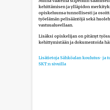
Muina vaateina stipendin saamisel
kehittämisen ja ylläpidon merkityk
opiskeluunsa tunnollisesti ja osoi
työelämän pelisääntöjä sekä huoleh
vastuualueellaan.
Lisäksi opiskelijan on pitänyt työ
kehittymistään ja dokumentoida häne
Lisätietoja Sähköalan koulutus- ja 
SKT:n sivuilla