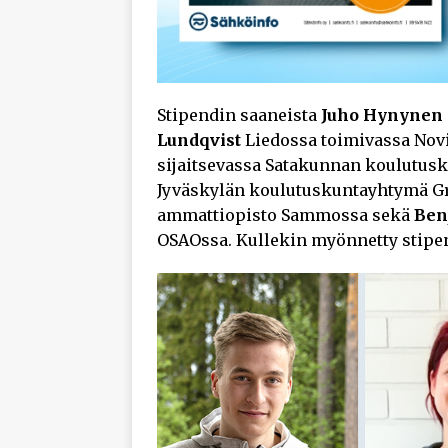
Stipendin saaneista
Juho Hynynen
Lundqvist
Liedossa toimivassa Nov
sijaitsevassa Satakunnan koulutus
Jyväskylän koulutuskuntayhtymä Gr
ammattiopisto Sammossa sekä
Ben
OSAOssa. Kullekin myönnetty stipen