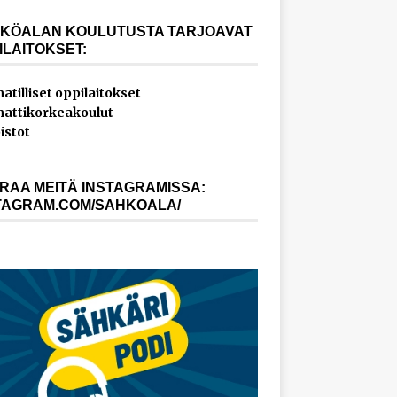
KÖALAN KOULUTUSTA TARJOAVAT
ILAITOKSET:
tilliset oppilaitokset
ttikorkeakoulut
istot
RAA MEITÄ INSTAGRAMISSA:
TAGRAM.COM/SAHKOALA/