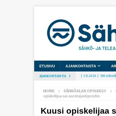
ETUSIVU
AJANKOHTAISTA
AR
[ 3.8.2026 ]
NK-teknii
AJANKOHTAISTA
AJANKOHTAISTA
HOME
SÄHKÖALAN OPISKELU
[ 3.8.2026 ]
Rakennusa
opiskelijaa sai asentajastipendin
AJANKOHTAISTA
Kuusi opiskelijaa 
[ 3.8.2026 ]
Työelämäg