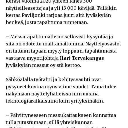
keräsi vuonna 2020 yhteen lähes 300
näytteilleasettajaa ja yli 13 000 kävijää. Tälläkin
kertaa Paviljonki tarjoaa juuri sitä Jyväskylän
henkeä, josta tapahtuma tunnetaan.
– Messutapahtumalle on selkeästi kysyntää ja
sitä on odotettu malttamattomina. Näyttelyosastot
on tuttuun tapaan myyty loppuun, tapahtumasta
vastaava myyntijohtaja
Ilari Tervakangas
Jyväskylän messut oy:stä kertoo.
Sähköalalla työtahti ja kehitysvauhti ovat
pysyneet kovina myös viime vuodet. Tämä tulee
näkymään näyttelyhalleissa niin uusina
teknologiaratkaisuina kuin yrityksinäkin.
– Päivittyneeseen messukattaukseen kannattaa
tulla tutustumaan, sillä yhteiskunnan