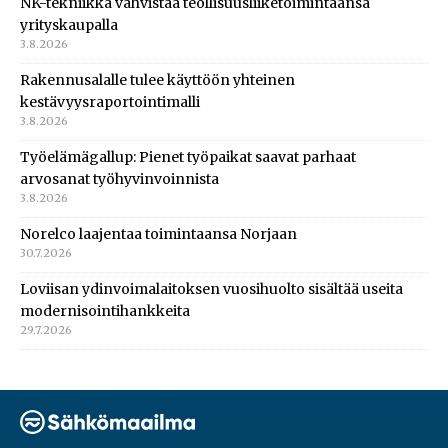
NK-tekniikka vahvistaa teollisuusliiketoimintaansa
yrityskaupalla
3.8.2026
Rakennusalalle tulee käyttöön yhteinen
kestävyysraportointimalli
3.8.2026
Työelämägallup: Pienet työpaikat saavat parhaat
arvosanat työhyvinvoinnista
3.8.2026
Norelco laajentaa toimintaansa Norjaan
30.7.2026
Loviisan ydinvoimalaitoksen vuosihuolto sisältää useita
modernisointihankkeita
29.7.2026