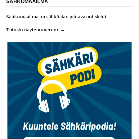
SÄHKÖMAAILMA
Sähkömaailma on sähköalan johtava uutislehti.
Tutustu näytenumeroon
→