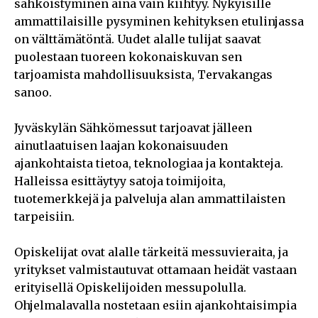
sähköistyminen aina vain kiihtyy. Nykyisille
ammattilaisille pysyminen kehityksen etulinjassa
on välttämätöntä. Uudet alalle tulijat saavat
puolestaan tuoreen kokonaiskuvan sen
tarjoamista mahdollisuuksista, Tervakangas
sanoo.
Jyväskylän Sähkömessut tarjoavat jälleen
ainutlaatuisen laajan kokonaisuuden
ajankohtaista tietoa, teknologiaa ja kontakteja.
Halleissa esittäytyy satoja toimijoita,
tuotemerkkejä ja palveluja alan ammattilaisten
tarpeisiin.
Opiskelijat ovat alalle tärkeitä messuvieraita, ja
yritykset valmistautuvat ottamaan heidät vastaan
erityisellä Opiskelijoiden messupolulla.
Ohjelmalavalla nostetaan esiin ajankohtaisimpia