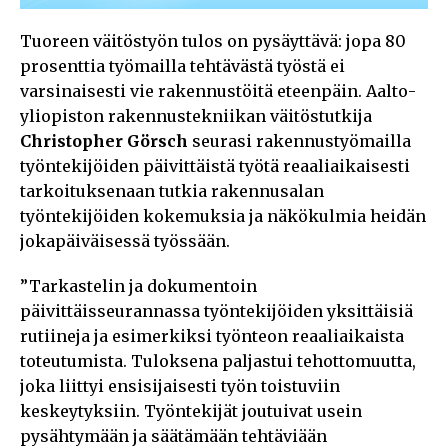
Tuoreen väitöstyön tulos on pysäyttävä: jopa 80
prosenttia työmailla tehtävästä työstä ei
varsinaisesti vie rakennustöitä eteenpäin. Aalto-
yliopiston rakennustekniikan väitöstutkija
Christopher Görsch
seurasi rakennustyömailla
työntekijöiden päivittäistä työtä reaaliaikaisesti
tarkoituksenaan tutkia rakennusalan
työntekijöiden kokemuksia ja näkökulmia heidän
jokapäiväisessä työssään.
”Tarkastelin ja dokumentoin
päivittäisseurannassa työntekijöiden yksittäisiä
rutiineja ja esimerkiksi työnteon reaaliaikaista
toteutumista. Tuloksena paljastui tehottomuutta,
joka liittyi ensisijaisesti työn toistuviin
keskeytyksiin. Työntekijät joutuivat usein
pysähtymään ja säätämään tehtäviään