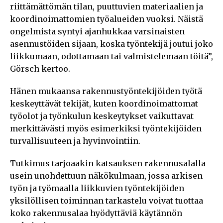
riittämättömän tilan, puuttuvien materiaalien ja
koordinoimattomien työalueiden vuoksi. Näistä
ongelmista syntyi ajanhukkaa varsinaisten
asennustöiden sijaan, koska työntekijä joutui joko
liikkumaan, odottamaan tai valmistelemaan töitä”,
Görsch kertoo.
Hänen mukaansa rakennustyöntekijöiden työtä
keskeyttävät tekijät, kuten koordinoimattomat
työolot ja työnkulun keskeytykset vaikuttavat
merkittävästi myös esimerkiksi työntekijöiden
turvallisuuteen ja hyvinvointiin.
Tutkimus tarjoaakin katsauksen rakennusalalla
usein unohdettuun näkökulmaan, jossa arkisen
työn ja työmaalla liikkuvien työntekijöiden
yksilöllisen toiminnan tarkastelu voivat tuottaa
koko rakennusalaa hyödyttäviä käytännön