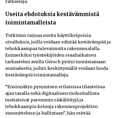
ratkaisuja.
Useita ehdotuksia kestävämmistä
toimintamalleista
Tutkimus tarjoaa useita käyttökelpoisia
oivalluksia, joilla voidaan edistää kestävämpää ja
tehokkaampaa tulevaisuutta rakennusalalla.
Esimerkiksi työntekijöiden reaaliaikaisen
tarkastelun avulla Görsch pystyi tunnistamaan
avainalueita, joihin keskittymällä voidaan luoda
kestävämpiä toimintamalleja.
”Ensinnäkin pysyminen erilaisissa tilanteissa
ajan tasalla sekä digitaalinen tiedonhallinta
tuottaisivat paremmin räätälöityjä ja
tehokkaampia keinoja rakennusprojektien
suunnitteluun ja hallintaan”, hän esittää.