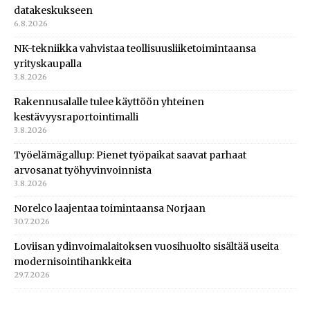
datakeskukseen
6.8.2026
NK-tekniikka vahvistaa teollisuusliiketoimintaansa
yrityskaupalla
3.8.2026
Rakennusalalle tulee käyttöön yhteinen
kestävyysraportointimalli
3.8.2026
Työelämägallup: Pienet työpaikat saavat parhaat
arvosanat työhyvinvoinnista
3.8.2026
Norelco laajentaa toimintaansa Norjaan
30.7.2026
Loviisan ydinvoimalaitoksen vuosihuolto sisältää useita
modernisointihankkeita
29.7.2026