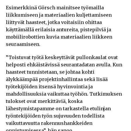
Esimerkkinä Görsch mainitsee työmailla
liikkumiseen ja materiaalien kuljettamiseen
liittyvät haasteet, jotka voitaisiin ohittaa
käyttämällä erilaisia antureita, pistepilviä ja
mobiilirobottien kuvia materiaalien liikkeen
seuraamiseen.
”Toistuvat työtä keskeyttävät pullonkaulat ovat
helposti ehkäistävissä seurantadatan avulla. Kun
haasteet tunnistetaan, se johtaa kohti
älykkäämpää projektinhallintaa sekä lisää
työtekijöiden itsensä hyvinvointia ja
mahdollisuuksia vaikuttaa työhön. Tutkimuksen
tulokset ovat merkittäviä, koska
lähestymistapamme on tarkastella etulinjan
työntekijöiden työn sujuvuuden todellista
vaikuttavuutta rakennushankkeiden
onnistumisessa”, hän sanoo.