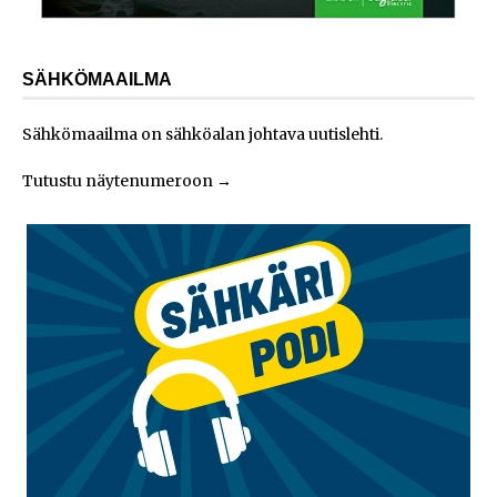
SÄHKÖMAAILMA
Sähkömaailma on sähköalan johtava uutislehti.
Tutustu näytenumeroon
→