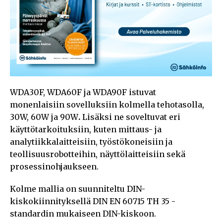
WDA30F, WDA60F ja WDA90F istuvat
monenlaisiin sovelluksiin kolmella tehotasolla,
30W, 60W ja 90W
.
Lisäksi ne soveltuvat eri
käyttötarkoituksiin, kuten mittaus- ja
analytiikkalaitteisiin, työstökoneisiin ja
teollisuusrobotteihin, näyttölaitteisiin sekä
prosessinohjaukseen.
Kolme mallia on suunniteltu DIN-
kiskokiinnityksellä DIN EN 60715 TH 35 -
standardin mukaiseen DIN-kiskoon.