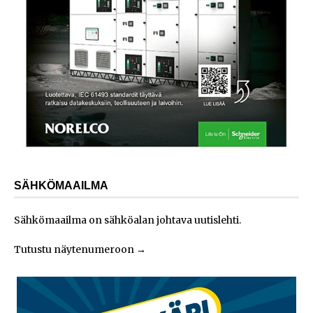
SÄHKÖMAAILMA
Sähkömaailma on sähköalan johtava uutislehti.
Tutustu näytenumeroon
→