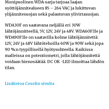
Monipuolinen WDA-sarja tarjoaa laajan
syöttöjännitealueen 85 – 264 VAC ja lukittuvan
ylijännitesuojan sekä palautuvan ylivirtasuojan.
WDA30F on saatavana neljällä eri 30W
lähtöjännitteellä, 5V, 12V, 24V ja 48V. WDA60F:lle ja
WDA90F:lle on saatavilla kolme lähtöjännitettä:
12V, 24V ja 48V lähtötehoilla 60W ja 90W sekä jopa
90 %:n tyypillisellä hyötysuhteella. Kaikissa
malleissa on potentiometri, jolla lähtöjännitettä
voidaan hienosäätää. DC OK -LED ilmoittaa lähdön
tilan.
Lisätietoa Coselin sivulta