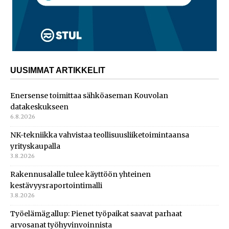
UUSIMMAT ARTIKKELIT
Enersense toimittaa sähköaseman Kouvolan
datakeskukseen
6.8.2026
NK-tekniikka vahvistaa teollisuusliiketoimintaansa
yrityskaupalla
3.8.2026
Rakennusalalle tulee käyttöön yhteinen
kestävyysraportointimalli
3.8.2026
Työelämägallup: Pienet työpaikat saavat parhaat
arvosanat työhyvinvoinnista