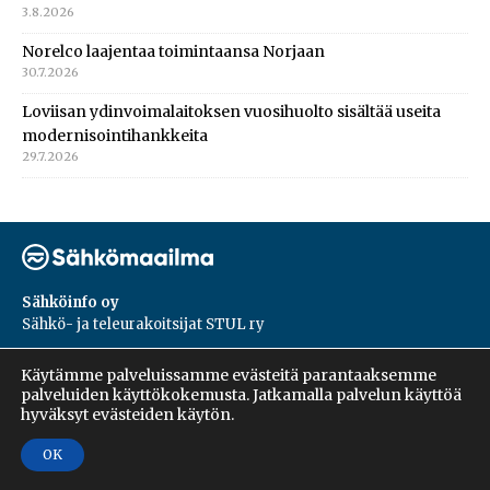
3.8.2026
Norelco laajentaa toimintaansa Norjaan
30.7.2026
Loviisan ydinvoimalaitoksen vuosihuolto sisältää useita
modernisointihankkeita
29.7.2026
Sähköinfo oy
Sähkö- ja teleurakoitsijat STUL ry
PL 55, 02601, Espoo
Käytämme palveluissamme evästeitä parantaaksemme
Harakantie 18 B
palveluiden käyttökokemusta. Jatkamalla palvelun käyttöä
09 5476 1422
hyväksyt evästeiden käytön.
OK
Copyright © 2026 | Sähköinfo