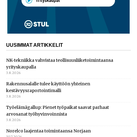
UUSIMMAT ARTIKKELIT
NK-tekniikka vahvistaa teollisuusliiketoimintaansa
yrityskaupalla
3.8.2026
Rakennusalalle tulee käyttöön yhteinen
kestävyysraportointimalli
3.8.2026
Työelämägallup: Pienet työpaikat saavat parhaat
arvosanat työhyvinvoinnista
3.8.2026
Norelco laajentaa toimintaansa Norjaan
30.7.2026