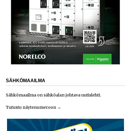
SÄHKÖMAAILMA
Sähkömaailma on sähköalan johtava uutislehti.
Tutustu näytenumeroon
→