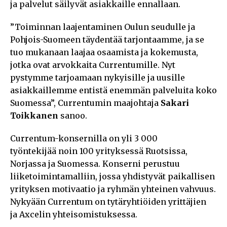
ja palvelut säilyvät asiakkaille ennallaan.
”Toiminnan laajentaminen Oulun seudulle ja
Pohjois-Suomeen täydentää tarjontaamme, ja se
tuo mukanaan laajaa osaamista ja kokemusta,
jotka ovat arvokkaita Currentumille. Nyt
pystymme tarjoamaan nykyisille ja uusille
asiakkaillemme entistä enemmän palveluita koko
Suomessa”, Currentumin maajohtaja
Sakari
Toikkanen
sanoo.
Currentum-konsernilla on yli 3 000
työntekijää noin 100 yrityksessä Ruotsissa,
Norjassa ja Suomessa. Konserni perustuu
liiketoimintamalliin, jossa yhdistyvät paikallisen
yrityksen motivaatio ja ryhmän yhteinen vahvuus.
Nykyään Currentum on tytäryhtiöiden yrittäjien
ja Axcelin yhteisomistuksessa.