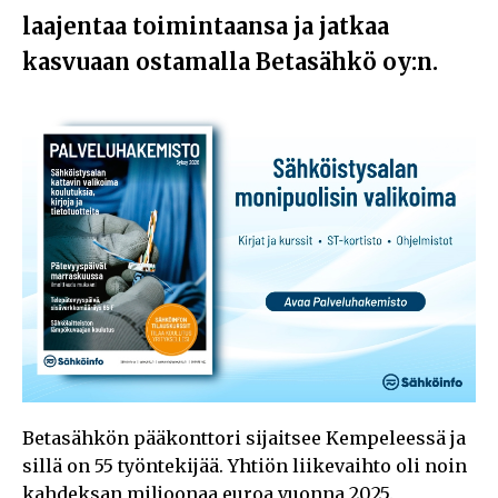
laajentaa toimintaansa ja jatkaa
kasvuaan ostamalla Betasähkö oy:n.
Betasähkön pääkonttori sijaitsee Kempeleessä ja
sillä on 55 työntekijää. Yhtiön liikevaihto oli noin
kahdeksan miljoonaa euroa vuonna 2025.