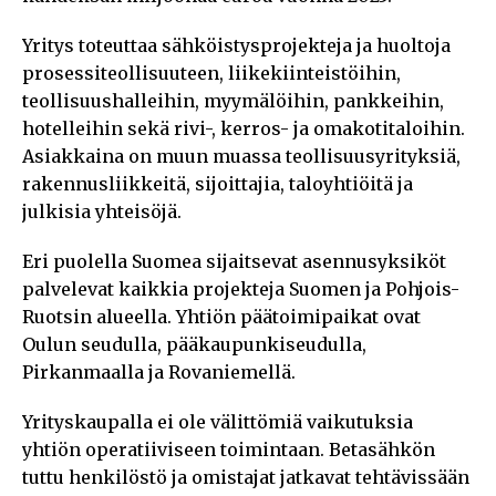
Yritys toteuttaa sähköistysprojekteja ja huoltoja
prosessiteollisuuteen, liikekiinteistöihin,
teollisuushalleihin, myymälöihin, pankkeihin,
hotelleihin sekä rivi-, kerros- ja omakotitaloihin.
Asiakkaina on muun muassa teollisuusyrityksiä,
rakennusliikkeitä, sijoittajia, taloyhtiöitä ja
julkisia yhteisöjä.
Eri puolella Suomea sijaitsevat asennusyksiköt
palvelevat kaikkia projekteja Suomen ja Pohjois-
Ruotsin alueella. Yhtiön päätoimipaikat ovat
Oulun seudulla, pääkaupunkiseudulla,
Pirkanmaalla ja Rovaniemellä.
Yrityskaupalla ei ole välittömiä vaikutuksia
yhtiön operatiiviseen toimintaan. Betasähkön
tuttu henkilöstö ja omistajat jatkavat tehtävissään