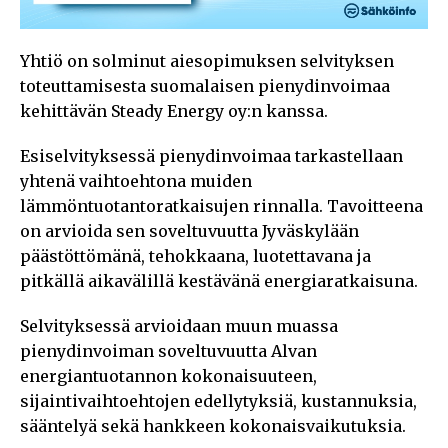
Yhtiö on solminut aiesopimuksen selvityksen
toteuttamisesta suomalaisen pienydinvoimaa
kehittävän Steady Energy oy:n kanssa.
Esiselvityksessä pienydinvoimaa tarkastellaan
yhtenä vaihtoehtona muiden
lämmöntuotantoratkaisujen rinnalla. Tavoitteena
on arvioida sen soveltuvuutta Jyväskylään
päästöttömänä, tehokkaana, luotettavana ja
pitkällä aikavälillä kestävänä energiaratkaisuna.
Selvityksessä arvioidaan muun muassa
pienydinvoiman soveltuvuutta Alvan
energiantuotannon kokonaisuuteen,
sijaintivaihtoehtojen edellytyksiä, kustannuksia,
sääntelyä sekä hankkeen kokonaisvaikutuksia.