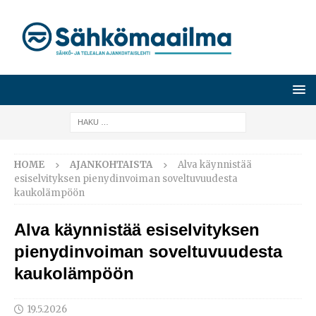
HOME
AJANKOHTAISTA
Alva käynnistää
esiselvityksen pienydinvoiman soveltuvuudesta
kaukolämpöön
Alva käynnistää esiselvityksen
pienydinvoiman soveltuvuudesta
kaukolämpöön
19.5.2026