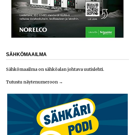
SÄHKÖMAAILMA
Sähkömaailma on sähköalan johtava uutislehti.
Tutustu näytenumeroon
→