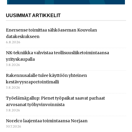
UUSIMMAT ARTIKKELIT
Enersense toimittaa sähköaseman Kouvolan
datakeskukseen
6.8.2026
NK-tekniikka vahvistaa teollisuusliiketoimintaansa
yrityskaupalla
3.8.2026
Rakennusalalle tulee käyttöön yhteinen
kestävyysraportointimalli
3.8.2026
Työelämägallup: Pienet työpaikat saavat parhaat
arvosanat työhyvinvoinnista
3.8.2026
Norelco laajentaa toimintaansa Norjaan
30.7.2026