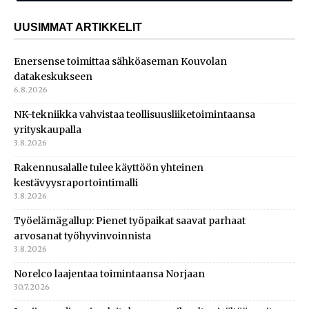
UUSIMMAT ARTIKKELIT
Enersense toimittaa sähköaseman Kouvolan
datakeskukseen
6.8.2026
NK-tekniikka vahvistaa teollisuusliiketoimintaansa
yrityskaupalla
3.8.2026
Rakennusalalle tulee käyttöön yhteinen
kestävyysraportointimalli
3.8.2026
Työelämägallup: Pienet työpaikat saavat parhaat
arvosanat työhyvinvoinnista
3.8.2026
Norelco laajentaa toimintaansa Norjaan
30.7.2026