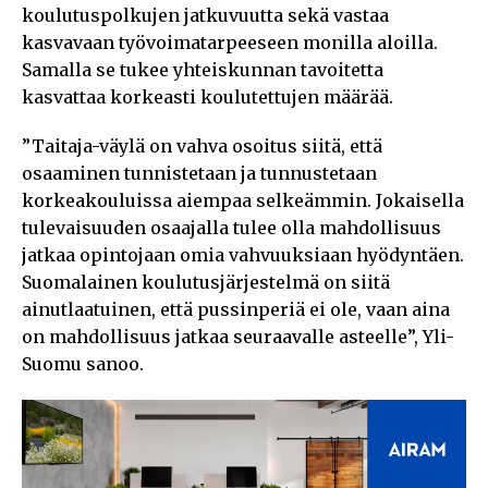
koulutuspolkujen jatkuvuutta sekä vastaa
kasvavaan työvoimatarpeeseen monilla aloilla.
Samalla se tukee yhteiskunnan tavoitetta
kasvattaa korkeasti koulutettujen määrää.
”Taitaja-väylä on vahva osoitus siitä, että
osaaminen tunnistetaan ja tunnustetaan
korkeakouluissa aiempaa selkeämmin. Jokaisella
tulevaisuuden osaajalla tulee olla mahdollisuus
jatkaa opintojaan omia vahvuuksiaan hyödyntäen.
Suomalainen koulutusjärjestelmä on siitä
ainutlaatuinen, että pussinperiä ei ole, vaan aina
on mahdollisuus jatkaa seuraavalle asteelle”, Yli-
Suomu sanoo.