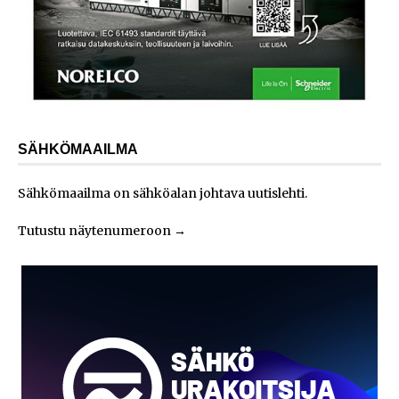
SÄHKÖMAAILMA
Sähkömaailma on sähköalan johtava uutislehti.
Tutustu näytenumeroon
→