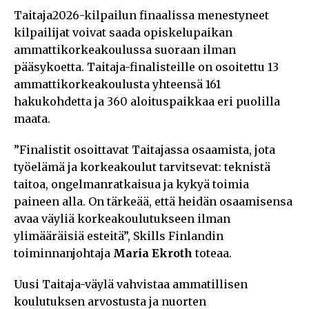
Taitaja2026-kilpailun finaalissa menestyneet
kilpailijat voivat saada opiskelupaikan
ammattikorkeakoulussa suoraan ilman
pääsykoetta. Taitaja-finalisteille on osoitettu 13
ammattikorkeakoulusta yhteensä 161
hakukohdetta ja 360 aloituspaikkaa eri puolilla
maata.
”Finalistit osoittavat Taitajassa osaamista, jota
työelämä ja korkeakoulut tarvitsevat: teknistä
taitoa, ongelmanratkaisua ja kykyä toimia
paineen alla. On tärkeää, että heidän osaamisensa
avaa väyliä korkeakoulutukseen ilman
ylimääräisiä esteitä”, Skills Finlandin
toiminnanjohtaja
Maria Ekroth
toteaa.
Uusi Taitaja-väylä vahvistaa ammatillisen
koulutuksen arvostusta ja nuorten