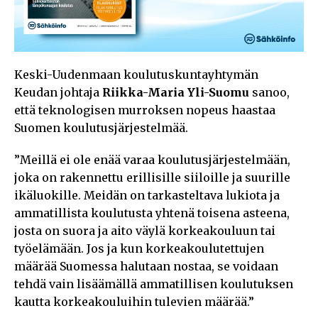
Keski-Uudenmaan koulutuskuntayhtymän
Keudan johtaja
Riikka-Maria Yli-Suomu
sanoo,
että teknologisen murroksen nopeus haastaa
Suomen koulutusjärjestelmää.
”Meillä ei ole enää varaa koulutusjärjestelmään,
joka on rakennettu erillisille siiloille ja suurille
ikäluokille. Meidän on tarkasteltava lukiota ja
ammatillista koulutusta yhtenä toisena asteena,
josta on suora ja aito väylä korkeakouluun tai
työelämään. Jos ja kun korkeakoulutettujen
määrää Suomessa halutaan nostaa, se voidaan
tehdä vain lisäämällä ammatillisen koulutuksen
kautta korkeakouluihin tulevien määrää.”