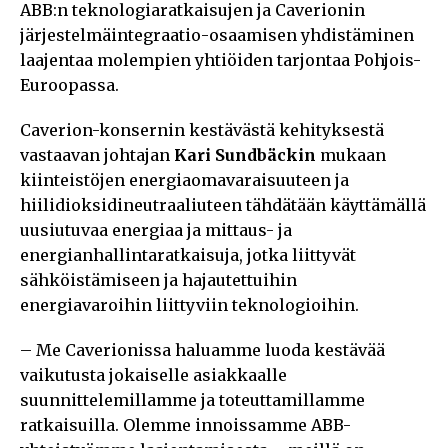
ABB:n teknologiaratkaisujen ja Caverionin
järjestelmäintegraatio-osaamisen yhdistäminen
laajentaa molempien yhtiöiden tarjontaa Pohjois-
Euroopassa.
Caverion-konsernin kestävästä kehityksestä
vastaavan johtajan
Kari Sundbäckin
mukaan
kiinteistöjen energiaomavaraisuuteen ja
hiilidioksidineutraaliuteen tähdätään käyttämällä
uusiutuvaa energiaa ja mittaus- ja
energianhallintaratkaisuja, jotka liittyvät
sähköistämiseen ja hajautettuihin
energiavaroihin liittyviin teknologioihin.
– Me Caverionissa haluamme luoda kestävää
vaikutusta jokaiselle asiakkaalle
suunnittelemillamme ja toteuttamillamme
ratkaisuilla. Olemme innoissamme ABB-