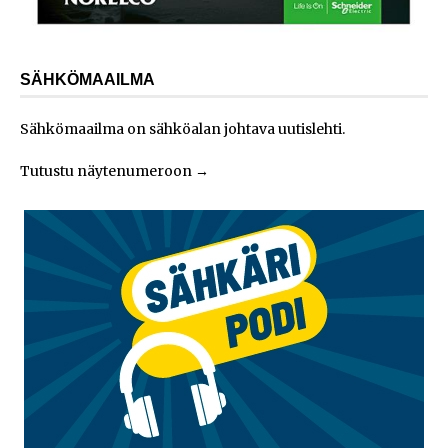
SÄHKÖMAAILMA
Sähkömaailma on sähköalan johtava uutislehti.
Tutustu näytenumeroon
→