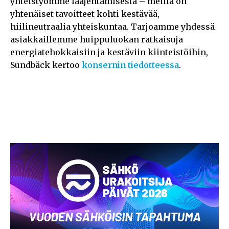
yhteistyömme laajentamisesta – meillä on
yhtenäiset tavoitteet kohti kestävää,
hiilineutraalia yhteiskuntaa. Tarjoamme yhdessä
asiakkaillemme huippuluokan ratkaisuja
energiatehokkaisiin ja kestäviin kiinteistöihin,
Sundbäck kertoo
konsernin tiedotteessa
.