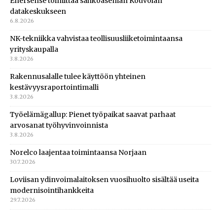
Enersense toimittaa sähköaseman Kouvolan
datakeskukseen
6.8.2026
NK-tekniikka vahvistaa teollisuusliiketoimintaansa
yrityskaupalla
3.8.2026
Rakennusalalle tulee käyttöön yhteinen
kestävyysraportointimalli
3.8.2026
Työelämägallup: Pienet työpaikat saavat parhaat
arvosanat työhyvinvoinnista
3.8.2026
Norelco laajentaa toimintaansa Norjaan
30.7.2026
Loviisan ydinvoimalaitoksen vuosihuolto sisältää useita
modernisointihankkeita
29.7.2026