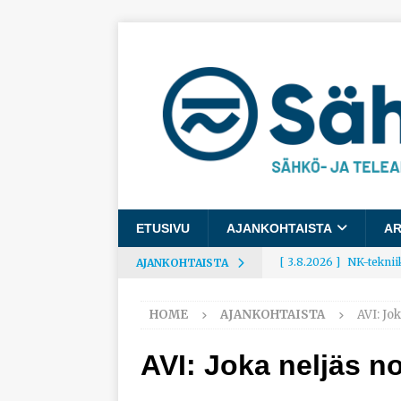
ETUSIVU
AJANKOHTAISTA
AR
[ 3.8.2026 ]
NK-teknii
AJANKOHTAISTA
AJANKOHTAISTA
HOME
AJANKOHTAISTA
AVI: Jo
[ 3.8.2026 ]
Rakennusa
AJANKOHTAISTA
AVI: Joka neljäs n
[ 3.8.2026 ]
Työelämäg