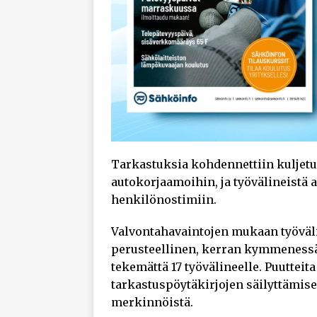
Tarkastuksia kohdennettiin kuljetu
autokorjaamoihin, ja työvälineistä
henkilönostimiin.
Valvontahavaintojen mukaan työvälin
perusteellinen, kerran kymmenessä
tekemättä 17 työvälineelle. Puutteit
tarkastuspöytäkirjojen säilyttämise
merkinnöistä.