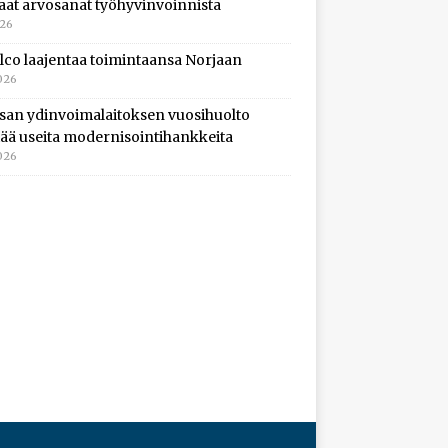
aat arvosanat työhyvinvoinnista
026
lco laajentaa toimintaansa Norjaan
026
isan ydinvoimalaitoksen vuosihuolto
ltää useita modernisointihankkeita
026