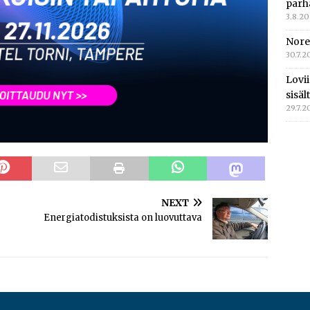
parh
3.8.2
Nore
30.7.2
Lovi
sisä
29.7.2
NEXT
Energiatodistuksista on luovuttava