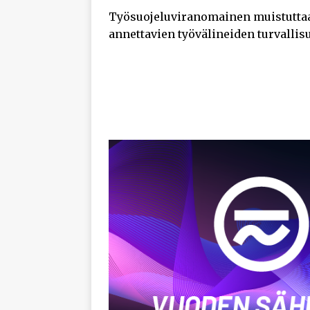
Työsuojeluviranomainen muistuttaa,
annettavien työvälineiden turvallis