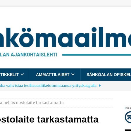
TIKKELIT
AMMATTILAISET
SÄHKÖALAN OPISKE
kka vahvistaa teollisuusliiketoimintaansa yrityskaupalla
ka neljäs nostolaite tarkastamatta
lalle tulee käyttöön yhteinen kestävyysraportointimalli
ostolaite tarkastamatta
allup: Pienet työpaikat saavat parhaat arvosanat