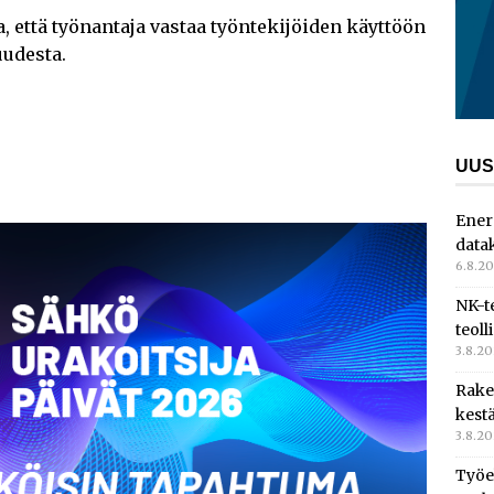
 että työnantaja vastaa työntekijöiden käyttöön
uudesta.
UUS
Ener
data
6.8.2
NK-t
teoll
3.8.2
Rake
kest
3.8.2
Työe