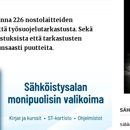
AJANKOHTAISTA
laajentaa toimintaansa Norjaan
AJANKOHTAISTA
nna 226 nostolaitteiden
ydinvoimalaitoksen vuosihuolto sisältää useita
tä työsuojelutarkastusta. Sekä
ita
AJANKOHTAISTA
stuksista että tarkastusten
e toimittaa sähköaseman Kouvolan datakeskukseen
nsaasti puutteita.
SÄH
Sähk