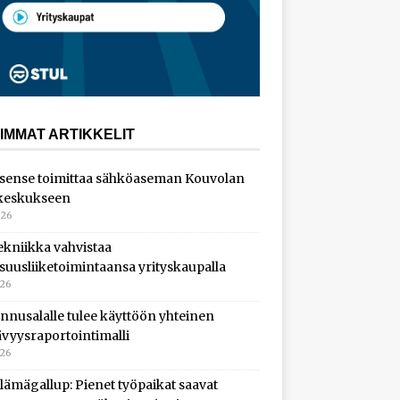
IMMAT ARTIKKELIT
sense toimittaa sähköaseman Kouvolan
keskukseen
026
ekniikka vahvistaa
isuusliiketoimintaansa yrityskaupalla
026
nnusalalle tulee käyttöön yhteinen
ävyysraportointimalli
026
lämägallup: Pienet työpaikat saavat