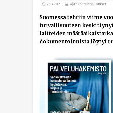
työhyvinvoinnista
25.3.2021
Ajankohtaista
,
Uutiset
[ 30.7.2026 ]
Norelco 
Suomessa tehtiin viime vuo
[ 29.7.2026 ]
Loviisan 
turvallisuuteen keskittynyt
modernisointihankke
laitteiden määräaikaistarka
[ 6.8.2026 ]
Enersens
dokumentoinnista löytyi ru
AJANKOHTAISTA