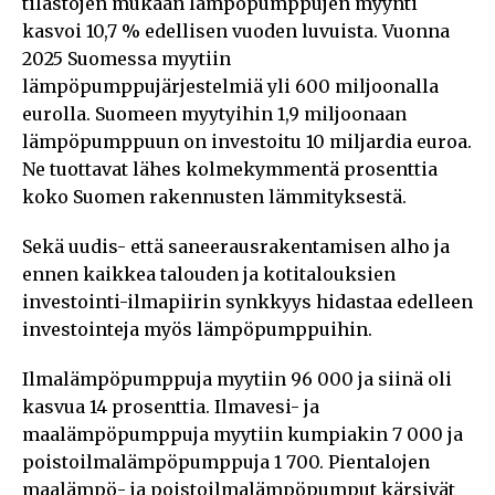
tilastojen mukaan lämpöpumppujen myynti
kasvoi 10,7 % edellisen vuoden luvuista. Vuonna
2025 Suomessa myytiin
lämpöpumppujärjestelmiä yli 600 miljoonalla
eurolla. Suomeen myytyihin 1,9 miljoonaan
lämpöpumppuun on investoitu 10 miljardia euroa.
Ne tuottavat lähes kolmekymmentä prosenttia
koko Suomen rakennusten lämmityksestä.
Sekä uudis- että saneerausrakentamisen alho ja
ennen kaikkea talouden ja kotitalouksien
investointi-ilmapiirin synkkyys hidastaa edelleen
investointeja myös lämpöpumppuihin.
Ilmalämpöpumppuja myytiin 96 000 ja siinä oli
kasvua 14 prosenttia. Ilmavesi- ja
maalämpöpumppuja myytiin kumpiakin 7 000 ja
poistoilmalämpöpumppuja 1 700. Pientalojen
maalämpö- ja poistoilmalämpöpumput kärsivät