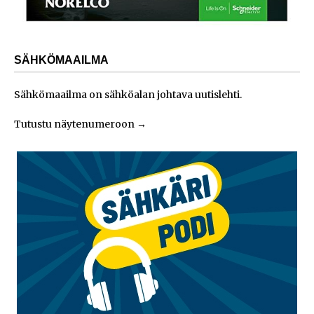
SÄHKÖMAAILMA
Sähkömaailma on sähköalan johtava uutislehti.
Tutustu näytenumeroon
→