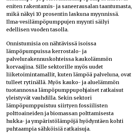
eniten rakentamis- ja saneerausalan taantumasta,
mikä näkyi 10 prosentin laskuna myynnissä.
Ilma-vesilämpöpumppujen myynti säilyi
edellisen vuoden tasolla.
Onnistumisia on nähtävissä isoissa
lämpöpumpuissa kerrostalo- ja
palvelurakennuskohteissa kaukolämmön
korvaajina. Sille sektorille myös uudet
liiketoimintamallit, kuten lämpöä palveluna, ovat
tulleet rytinällä. Myös kauko- ja aluelämmön
tuotannossa lämpöpumppupohjaiset ratkaisut
yleistyvät vauhdilla. Sekin sektori
lämpöpumppuistuu siirtyen fossiilisten
polttoaineiden ja biomassan polttamisesta
hukka- ja ympäristölämpöjä hyödyntäen kohti
puhtaampia sähköisiä ratkaisuja.