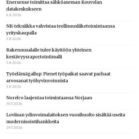
Enersense toimittaa sähköaseman Kouvolan
datakeskukseen
6.8.2026
NK-tekniikka vahvistaa teollisuusliiketoimintaansa
yrityskaupalla
3.8.2026
Rakennusalalle tulee käyttöön yhteinen
kestävyysraportointimalli
3.8.2026
Työelämägallup: Pienet työpaikat saavat parhaat
arvosanat työhyvinvoinnista
3.8.2026
Norelco laajentaa toimintaansa Norjaan
30.7.2026
Loviisan ydinvoimalaitoksen vuosihuolto sisältää useita
modernisointihankkeita
29.7.2026