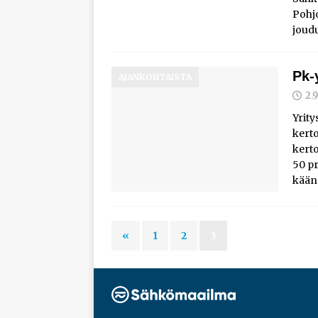
Pohjo
joud
Pk-
AJANKOHTAISTA
2.
Yrity
kerto
kerto
50 pr
käänn
«
1
2
3