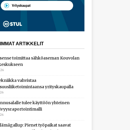
IMMAT ARTIKKELIT
sense toimittaa sähköaseman Kouvolan
keskukseen
026
ekniikka vahvistaa
isuusliiketoimintaansa yrityskaupalla
026
nnusalalle tulee käyttöön yhteinen
ävyysraportointimalli
026
lämägallup: Pienet työpaikat saavat