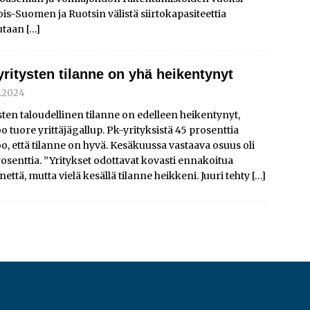
is-Suomen ja Ruotsin välistä siirtokapasiteettia
utaan
[…]
yritysten tilanne on yhä heikentynyt
9.2024
sten taloudellinen tilanne on edelleen heikentynyt,
o tuore yrittäjägallup. Pk-yrityksistä 45 prosenttia
o, että tilanne on hyvä. Kesäkuussa vastaava osuus oli
osenttia. ”Yritykset odottavat kovasti ennakoitua
että, mutta vielä kesällä tilanne heikkeni. Juuri tehty
[…]