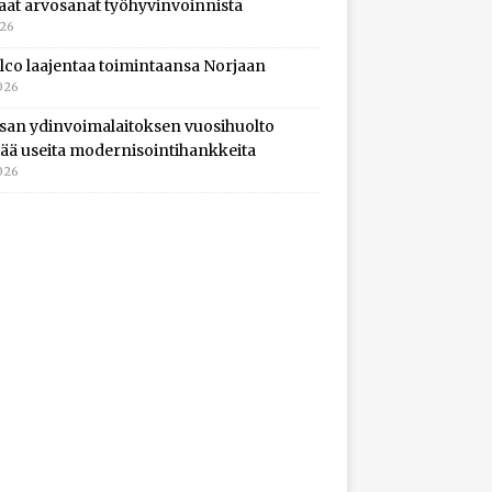
aat arvosanat työhyvinvoinnista
026
lco laajentaa toimintaansa Norjaan
026
isan ydinvoimalaitoksen vuosihuolto
ltää useita modernisointihankkeita
026