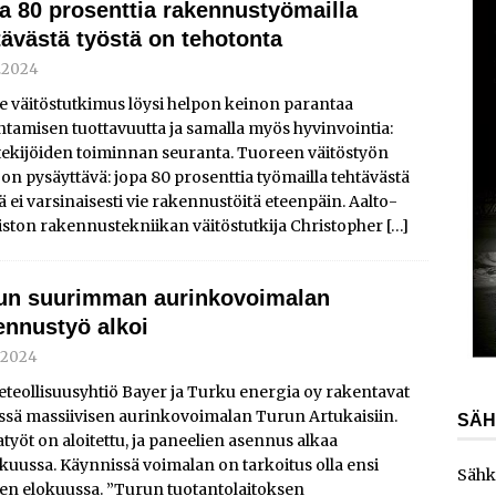
a 80 prosenttia rakennustyömailla
AJANKOHTAISTA
tävästä työstä on tehotonta
laajentaa toimintaansa Norjaan
AJANKOHTAISTA
9.2024
ydinvoimalaitoksen vuosihuolto sisältää useita
e väitöstutkimus löysi helpon keinon parantaa
tamisen tuottavuutta ja samalla myös hyvinvointia:
ita
AJANKOHTAISTA
tekijöiden toiminnan seuranta. Tuoreen väitöstyön
e toimittaa sähköaseman Kouvolan datakeskukseen
 on pysäyttävä: jopa 80 prosenttia työmailla tehtävästä
ä ei varsinaisesti vie rakennustöitä eteenpäin. Aalto-
iston rakennustekniikan väitöstutkija Christopher
[…]
un suurimman aurinkovoimalan
ennustyö alkoi
9.2024
teollisuusyhtiö Bayer ja Turku energia oy rakentavat
ssä massiivisen aurinkovoimalan Turun Artukaisiin.
SÄH
työt on aloitettu, ja paneelien asennus alkaa
kuussa. Käynnissä voimalan on tarkoitus olla ensi
Sähk
en elokuussa. ”Turun tuotantolaitoksen