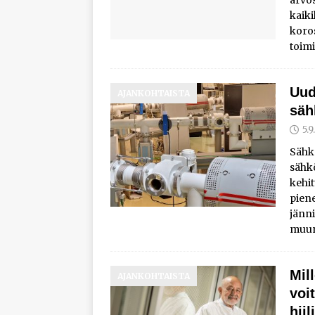
kaiki
koros
toimi
Uud
AJANKOHTAISTA
säh
5.
Sähkö
sähkö
kehit
pien
jänni
muun
Mil
AJANKOHTAISTA
voi
hiil