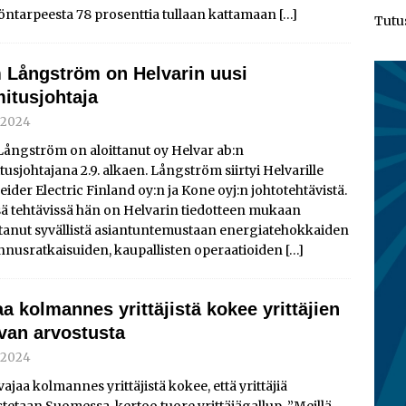
öntarpeesta 78 prosenttia tullaan kattamaan
[…]
Tutu
 Långström on Helvarin uusi
mitusjohtaja
9.2024
Långström on aloittanut oy Helvar ab:n
tusjohtajana 2.9. alkaen. Långström siirtyi Helvarille
ider Electric Finland oy:n ja Kone oyj:n johtotehtävistä.
sä tehtävissä hän on Helvarin tiedotteen mukaan
ttanut syvällistä asiantuntemustaan energiatehokkaiden
nnusratkaisuiden, kaupallisten operaatioiden
[…]
aa kolmannes yrittäjistä kokee yrittäjien
van arvostusta
9.2024
vajaa kolmannes yrittäjistä kokee, että yrittäjiä
tetaan Suomessa, kertoo tuore yrittäjägallup. ”Meillä