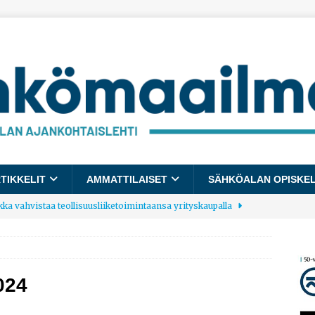
TIKKELIT
AMMATTILAISET
SÄHKÖALAN OPISKE
kka vahvistaa teollisuusliiketoimintaansa yrityskaupalla
lalle tulee käyttöön yhteinen kestävyysraportointimalli
024
allup: Pienet työpaikat saavat parhaat arvosanat