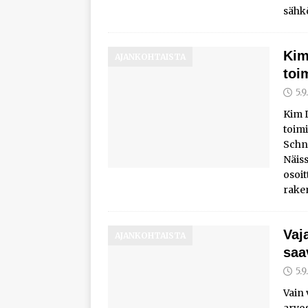
sähk
Kim
AJANKOHTAISTA
toi
5.
Kim 
toimi
Schne
Näis
osoi
rake
Vaj
AJANKOHTAISTA
saa
5.
Vain 
arvos