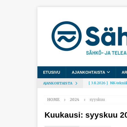
ETUSIVU
AJANKOHTAISTA
AR
[ 3.8.2026 ]
NK-teknii
AJANKOHTAISTA
AJANKOHTAISTA
HOME
2024
syyskuu
[ 3.8.2026 ]
Rakennusa
AJANKOHTAISTA
Kuukausi:
syyskuu 2
[ 3.8.2026 ]
Työelämäg