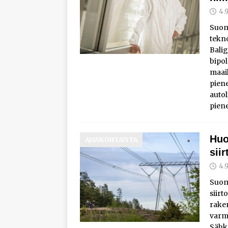
4.
Suom
tekn
Balig
bipol
maai
piene
autol
pien
Huo
AJANKOHTAISTA
sii
4.
Suome
siirt
raken
varmi
Sähk