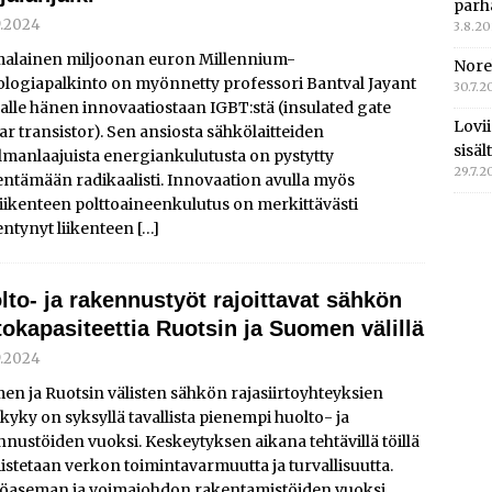
parh
9.2024
3.8.2
alainen miljoonan euron Millennium-
Nore
ologiapalkinto on myönnetty professori Bantval Jayant
30.7.2
alle hänen innovaatiostaan IGBT:stä (insulated gate
Lovi
ar transistor). Sen ansiosta sähkölaitteiden
sisä
lmanlaajuista energiankulutusta on pystytty
29.7.2
ntämään radikaalisti. Innovaation avulla myös
iikenteen polttoaineenkulutus on merkittävästi
entynyt liikenteen
[…]
lto- ja rakennustyöt rajoittavat sähkön
rtokapasiteettia Ruotsin ja Suomen välillä
9.2024
n ja Ruotsin välisten sähkön rajasiirtoyhteyksien
okyky on syksyllä tavallista pienempi huolto- ja
nustöiden vuoksi. Keskeytyksen aikana tehtävillä töillä
stetaan verkon toimintavarmuutta ja turvallisuutta.
öaseman ja voimajohdon rakentamistöiden vuoksi