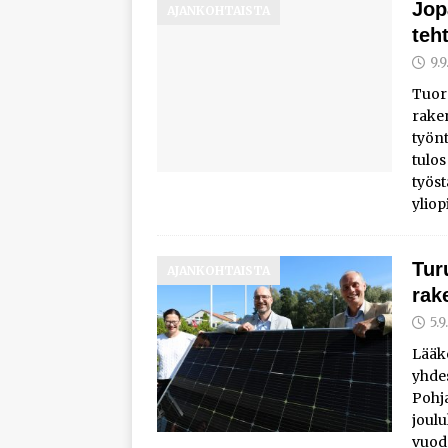
Jop
AJANKOHTAISTA
työhyvinvoinnista
teh
[ 30.7.2026 ]
Norelco 
9.
[ 29.7.2026 ]
Loviisan 
Tuor
raken
modernisointihankke
työn
[ 6.8.2026 ]
Enersens
tulos
työst
AJANKOHTAISTA
yliop
Tur
AJANKOHTAISTA
rak
5.
Lääke
yhde
Pohja
joulu
vuod