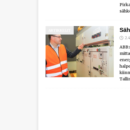
Pirk
sähk
Säh
ARTIKKELIT
2.
ABB:n
mitta
ener
halpe
kiinn
Talli