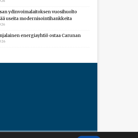
026
isan ydinvoimalaitoksen vuosihuolto
ltää useita modernisointihankkeita
026
njalainen energiayhtiö ostaa Carunan
2026