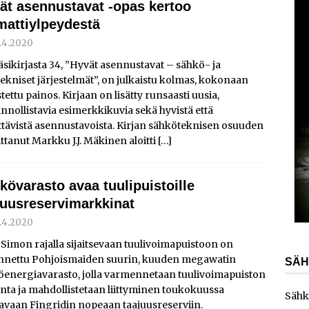
ät asennustavat -opas kertoo
ydinvoimalaitoksen vuosihuolto sisältää useita
attiylpeydestä
ita
AJANKOHTAISTA
.4.2020
ainen energiayhtiö ostaa Carunan
AJANKOHTAISTA
sikirjasta 34, ”Hyvät asennustavat – sähkö- ja
tekniset järjestelmät”, on julkaistu kolmas, kokonaan
kka vahvistaa teollisuusliiketoimintaansa yrityskaupalla
tettu painos. Kirjaan on lisätty runsaasti uusia,
nnollistavia esimerkkikuvia sekä hyvistä että
ttävistä asennustavoista. Kirjan sähköteknisen osuuden
ittanut Markku J.J. Mäkinen aloitti
[…]
kövarasto avaa tuulipuistoille
juusreservimarkkinat
.4.2020
a Simon rajalla sijaitsevaan tuulivoimapuistoon on
nnettu Pohjoismaiden suurin, kuuden megawatin
SÄH
öenergiavarasto, jolla varmennetaan tuulivoimapuiston
nta ja mahdollistetaan liittyminen toukokuussa
Sähk
avaan Fingridin nopeaan taajuusreserviin.