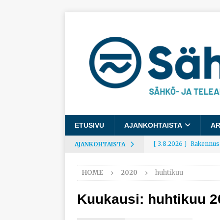
ETUSIVU
AJANKOHTAISTA
AR
[ 3.8.2026 ]
Rakennusa
AJANKOHTAISTA
AJANKOHTAISTA
HOME
2020
huhtikuu
[ 3.8.2026 ]
Työelämäg
työhyvinvoinnista
Kuukausi:
huhtikuu 2
[ 30.7.2026 ]
Norelco 