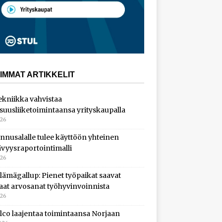
IMMAT ARTIKKELIT
ekniikka vahvistaa
isuusliiketoimintaansa yrityskaupalla
026
nnusalalle tulee käyttöön yhteinen
ävyysraportointimalli
026
lämägallup: Pienet työpaikat saavat
aat arvosanat työhyvinvoinnista
026
lco laajentaa toimintaansa Norjaan