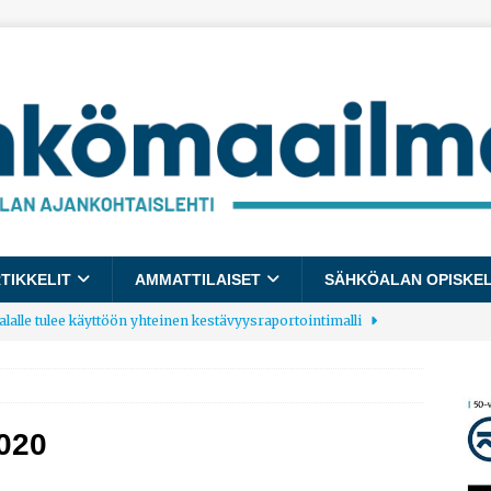
TIKKELIT
AMMATTILAISET
SÄHKÖALAN OPISKE
lalle tulee käyttöön yhteinen kestävyysraportointimalli
allup: Pienet työpaikat saavat parhaat arvosanat
AJANKOHTAISTA
020
laajentaa toimintaansa Norjaan
AJANKOHTAISTA