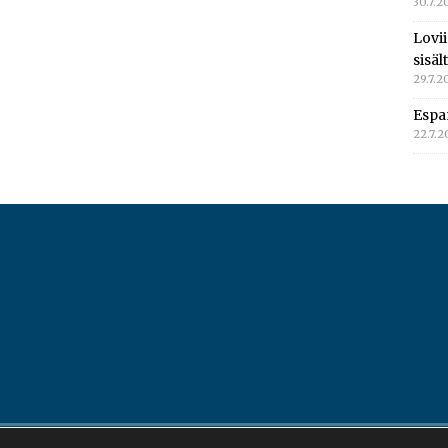
30.7.2
Lovi
sisä
29.7.2
Espa
22.7.