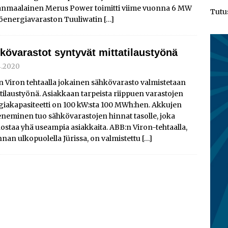
anmaalainen Merus Power toimitti viime vuonna 6 MW
Tutu
öenergiavaraston Tuuliwatin
[…]
kövarastot syntyvät mittatilaustyönä
4.2020
 Viron tehtaalla jokainen sähkövarasto valmistetaan
tilaustyönä. Asiakkaan tarpeista riippuen varastojen
giakapasiteetti on 100 kW:sta 100 MWh:hen. Akkujen
neminen tuo sähkövarastojen hinnat tasolle, joka
ostaa yhä useampia asiakkaita. ABB:n Viron-tehtaalla,
nnan ulkopuolella Jürissa, on valmistettu
[…]