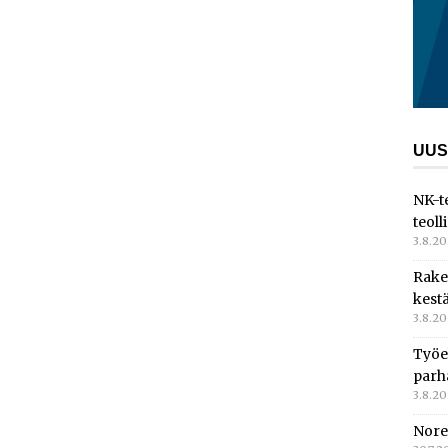
UUS
NK-t
teoll
3.8.2
Rake
kest
3.8.2
Työe
parh
3.8.2
Nore