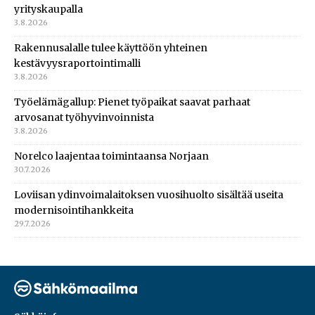
yrityskaupalla
3.8.2026
Rakennusalalle tulee käyttöön yhteinen
kestävyysraportointimalli
3.8.2026
Työelämägallup: Pienet työpaikat saavat parhaat
arvosanat työhyvinvoinnista
3.8.2026
Norelco laajentaa toimintaansa Norjaan
30.7.2026
Loviisan ydinvoimalaitoksen vuosihuolto sisältää useita
modernisointihankkeita
29.7.2026