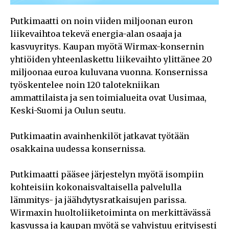
Putkimaatti on noin viiden miljoonan euron
liikevaihtoa tekevä energia-alan osaaja ja
kasvuyritys. Kaupan myötä Wirmax-konsernin
yhtiöiden yhteenlaskettu liikevaihto ylittänee 20
miljoonaa euroa kuluvana vuonna. Konsernissa
työskentelee noin 120 talotekniikan
ammattilaista ja sen toimialueita ovat Uusimaa,
Keski-Suomi ja Oulun seutu.
Putkimaatin avainhenkilöt jatkavat työtään
osakkaina uudessa konsernissa.
Putkimaatti pääsee järjestelyn myötä isompiin
kohteisiin kokonaisvaltaisella palvelulla
lämmitys- ja jäähdytysratkaisujen parissa.
Wirmaxin huoltoliiketoiminta on merkittävässä
kasvussa ja kaupan myötä se vahvistuu erityisesti