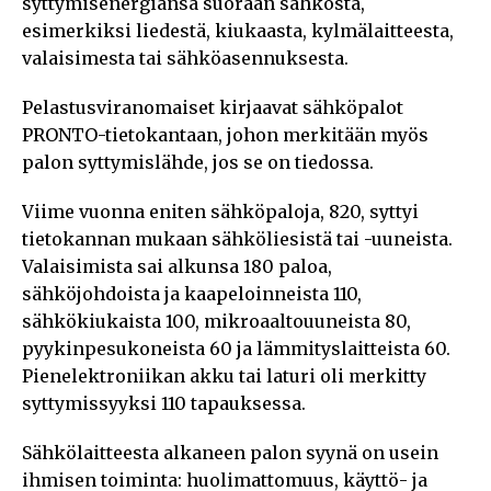
syttymisenergiansa suoraan sähköstä,
esimerkiksi liedestä, kiukaasta, kylmälaitteesta,
valaisimesta tai sähköasennuksesta.
Pelastusviranomaiset kirjaavat sähköpalot
PRONTO-tietokantaan, johon merkitään myös
palon syttymislähde, jos se on tiedossa.
Viime vuonna eniten sähköpaloja, 820, syttyi
tietokannan mukaan sähköliesistä tai -uuneista.
Valaisimista sai alkunsa 180 paloa,
sähköjohdoista ja kaapeloinneista 110,
sähkökiukaista 100, mikroaaltouuneista 80,
pyykinpesukoneista 60 ja lämmityslaitteista 60.
Pienelektroniikan akku tai laturi oli merkitty
syttymissyyksi 110 tapauksessa.
Sähkölaitteesta alkaneen palon syynä on usein
ihmisen toiminta: huolimattomuus, käyttö- ja