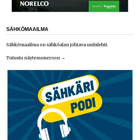
SÄHKÖMAAILMA
Sähkömaailma on sähköalan johtava uutislehti.
Tutustu näytenumeroon
→