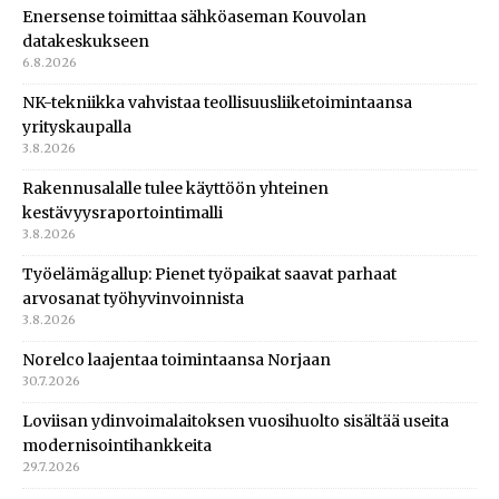
Enersense toimittaa sähköaseman Kouvolan
datakeskukseen
6.8.2026
NK-tekniikka vahvistaa teollisuusliiketoimintaansa
yrityskaupalla
3.8.2026
Rakennusalalle tulee käyttöön yhteinen
kestävyysraportointimalli
3.8.2026
Työelämägallup: Pienet työpaikat saavat parhaat
arvosanat työhyvinvoinnista
3.8.2026
Norelco laajentaa toimintaansa Norjaan
30.7.2026
Loviisan ydinvoimalaitoksen vuosihuolto sisältää useita
modernisointihankkeita
29.7.2026