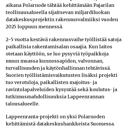
aikana Polarnode tähtää kehittämään Pajarilan
teollisuusalueella sijaitsevan miljardiluokan
datakeskusprojektin rakennusvalmiiksi vuoden
2025 loppuun mennessä.
2–5 vuotta kestävä rakennusvaihe työllistää satoja
paikallisia rakentamisalan osaajia. Kun laitos
otetaan käyttöön, se luo pysyviä työpaikkoja
muun muassa kunnossapidon, valvonnan,
turvallisuuden ja käytönhallinnan tehtävissä.
Suorien työllistämisvaikutusten lisäksi projekti
tuo verotuloja, paikallisten majoitus- ja
ravintolapalveluiden kysyntää sekä koulutus- ja
tutkimusmahdollisuuksia Lappeenrannan
talousalueelle.
Lappeenranta-projekti on yksi Polarnoden
kehittämistä datakeskushankkeista Suomessa.