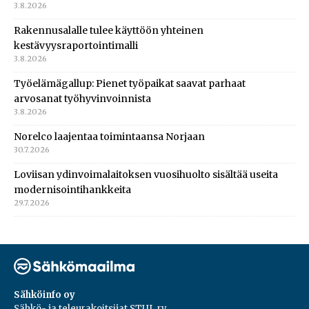
3.8.2026
Rakennusalalle tulee käyttöön yhteinen
kestävyysraportointimalli
3.8.2026
Työelämägallup: Pienet työpaikat saavat parhaat
arvosanat työhyvinvoinnista
3.8.2026
Norelco laajentaa toimintaansa Norjaan
30.7.2026
Loviisan ydinvoimalaitoksen vuosihuolto sisältää useita
modernisointihankkeita
29.7.2026
Sähköinfo oy
Sähkö- ja teleurakoitsijat STUL ry