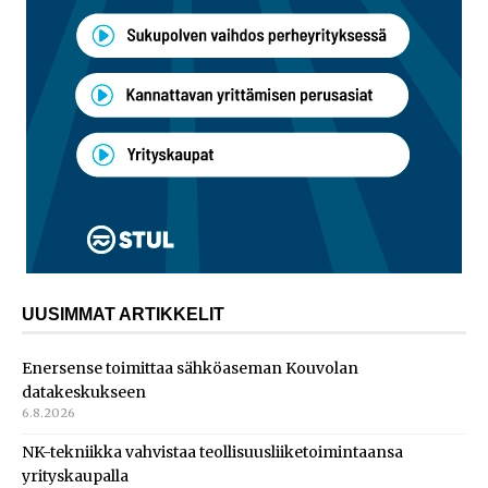
UUSIMMAT ARTIKKELIT
Enersense toimittaa sähköaseman Kouvolan
datakeskukseen
6.8.2026
NK-tekniikka vahvistaa teollisuusliiketoimintaansa
yrityskaupalla