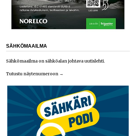
SÄHKÖMAAILMA
Sähkömaailma on sähköalan johtava uutislehti.
Tutustu näytenumeroon
→