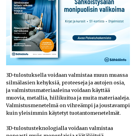
3D-tulostuksella voidaan valmistaa muun muassa
silmälasien kehyksiä, proteeseja ja autojen osia,
ja valmistusmateriaaleina voidaan käyttää
muovia, metallia, hiilikuitua ja muita materiaaleja.
Valmistusmenetelmä on vihreämpi ja joustavampi
kuin yleisimmin käytetyt tuotantomenetelmät.
3D-tulostusteknologialla voidaan valmistaa
nopeasti myös monenlaisia räätälöityjä