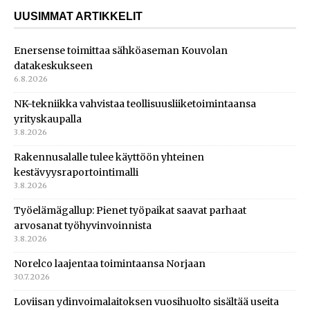
UUSIMMAT ARTIKKELIT
Enersense toimittaa sähköaseman Kouvolan
datakeskukseen
6.8.2026
NK-tekniikka vahvistaa teollisuusliiketoimintaansa
yrityskaupalla
3.8.2026
Rakennusalalle tulee käyttöön yhteinen
kestävyysraportointimalli
3.8.2026
Työelämägallup: Pienet työpaikat saavat parhaat
arvosanat työhyvinvoinnista
3.8.2026
Norelco laajentaa toimintaansa Norjaan
30.7.2026
Loviisan ydinvoimalaitoksen vuosihuolto sisältää useita