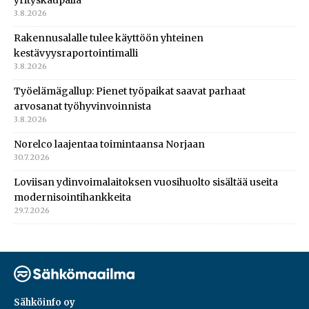
yrityskaupalla
3.8.2026
Rakennusalalle tulee käyttöön yhteinen
kestävyysraportointimalli
3.8.2026
Työelämägallup: Pienet työpaikat saavat parhaat
arvosanat työhyvinvoinnista
3.8.2026
Norelco laajentaa toimintaansa Norjaan
30.7.2026
Loviisan ydinvoimalaitoksen vuosihuolto sisältää useita
modernisointihankkeita
29.7.2026
Sähköinfo oy