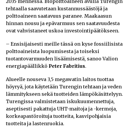
2035 mennessä. Biopolttoaineen avulla Turengin
tehtaalla saavutetaan kustannussäästöjä ja
polttoaineen saatavuus paranee. Maakaasun
hinnan nousu ja epävarmuus sen saatavuudesta
ovat vahvistaneet uskoa investointipäätökseen.
– Ensisijaisesti meille tässä on kyse fossiilisista
polttoaineista luopumisesta ja toiseksi
tuotantovarmuuden lisäämisestä, sanoo Valion
energiapäällikkö
Peter Fabritius
.
Alueelle nouseva 3,5 megawatin laitos tuottaa
höyryä, jota käytetään Turengin tehtaan ja veden
lämmitykseen sekä tuotteiden lämpökäsittelyyn.
Turengissa valmistetaan iskukuumennettuja,
aseptisesti pakattuja UHT-maitoja ja -kermoja,
korkeapastöroituja tuotteita, kasvipohjaisia
tuotteita ja lastenruokia.