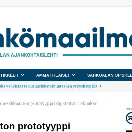
TIKKELIT
AMMATTILAISET
SÄHKÖALAN OPISKE
kka vahvistaa teollisuusliiketoimintaansa yrityskaupalla
on-sähköauton prototyyppi lahjoitettiin Tekniikan
lalle tulee käyttöön yhteinen kestävyysraportointimalli
ton prototyyppi
allup: Pienet työpaikat saavat parhaat arvosanat