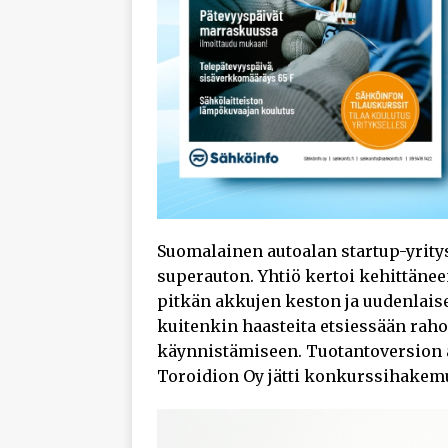
Suomalainen autoalan startup-yrity
superauton. Yhtiö kertoi kehittäne
pitkän akkujen keston ja uudenlais
kuitenkin haasteita etsiessään raho
käynnistämiseen. Tuotantoversion a
Toroidion Oy jätti konkurssihakem