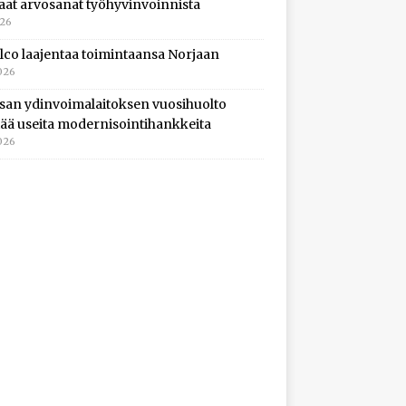
aat arvosanat työhyvinvoinnista
026
lco laajentaa toimintaansa Norjaan
026
isan ydinvoimalaitoksen vuosihuolto
ltää useita modernisointihankkeita
026