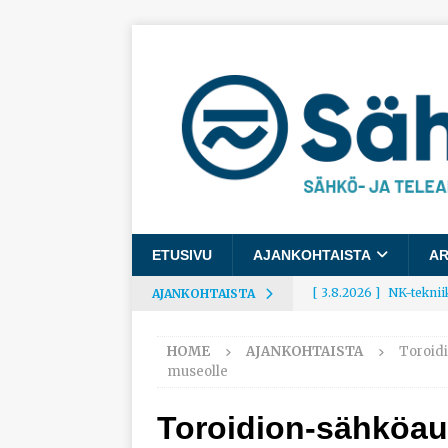
ETUSIVU
AJANKOHTAISTA
AR
[ 3.8.2026 ]
NK-teknii
AJANKOHTAISTA
AJANKOHTAISTA
HOME
AJANKOHTAISTA
Toroidi
[ 3.8.2026 ]
Rakennusa
museolle
AJANKOHTAISTA
Toroidion-sähköau
[ 3.8.2026 ]
Työelämäg