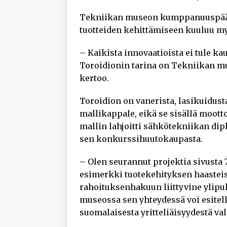
Tekniikan museon kumppanuuspä
tuotteiden kehittämiseen kuuluu my
– Kaikista innovaatioista ei tule k
Toroidionin tarina on Tekniikan m
kertoo.
Toroidion on vanerista, lasikuidusta
mallikappale, eikä se sisällä moott
mallin lahjoitti sähkötekniikan di
sen konkurssihuutokaupasta.
– Olen seurannut projektia sivusta 
esimerkki tuotekehityksen haasteis
rahoituksenhakuun liittyvine ylipu
museossa sen yhteydessä voi esitel
suomalaisesta yritteliäisyydestä val