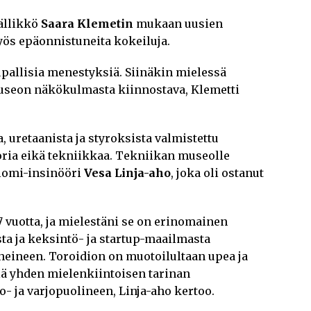
ällikkö
Saara Klemetin
mukaan uusien
ös epäonnistuneita kokeiluja.
aupallisia menestyksiä. Siinäkin mielessä
useon näkökulmasta kiinnostava, Klemetti
, uretaanista ja styroksista valmistettu
oria eikä tekniikkaa. Tekniikan museolle
plomi-insinööri
Vesa Linja-aho
, joka oli ostanut
7 vuotta, ja mielestäni se on erinomainen
ta ja keksintö- ja startup-maailmasta
heineen. Toroidion on muotoilultaan upea ja
lä yhden mielenkiintoisen tarinan
o- ja varjopuolineen, Linja-aho kertoo.