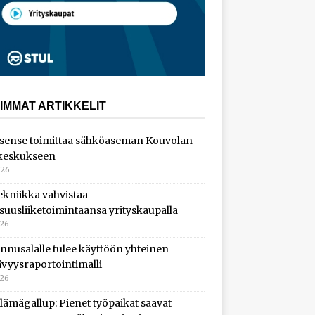
IMMAT ARTIKKELIT
sense toimittaa sähköaseman Kouvolan
keskukseen
026
ekniikka vahvistaa
isuusliiketoimintaansa yrityskaupalla
026
nnusalalle tulee käyttöön yhteinen
ävyysraportointimalli
026
lämägallup: Pienet työpaikat saavat