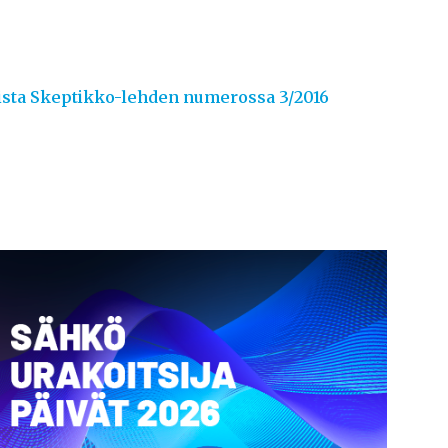
nista Skeptikko-lehden numerossa 3/2016