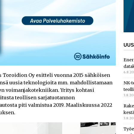
UUS
Ener
data
6.8.2
s Toroidion Oy esitteli vuonna 2015 sähköisen
ensä uusia teknologioita mm. mahdollistamaan
NK-t
teoll
en voimanjakotekniikan. Yritys kohtasi
3.8.2
itusta teollisen sarjatuotannon
utosta piti valmistua 2019. Maaliskuussa 2022
Rake
uksen.
kest
3.8.2
Työe