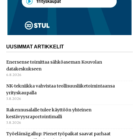
UUSIMMAT ARTIKKELIT
Enersense toimittaa sähköaseman Kouvolan
datakeskukseen
6.8.2026
NK-tekniikka vahvistaa teollisuusliiketoimintaansa
yrityskaupalla
3.8.2026
Rakennusalalle tulee käyttöön yhteinen
kestävyysraportointimalli
3.8.2026
Työelämägallup: Pienet työpaikat saavat parhaat