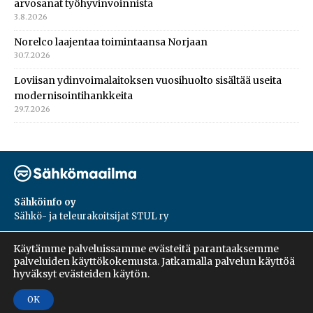
arvosanat työhyvinvoinnista
3.8.2026
Norelco laajentaa toimintaansa Norjaan
30.7.2026
Loviisan ydinvoimalaitoksen vuosihuolto sisältää useita
modernisointihankkeita
29.7.2026
Sähköinfo oy
Sähkö- ja teleurakoitsijat STUL ry
PL 55, 02601, Espoo
Käytämme palveluissamme evästeitä parantaaksemme
Harakantie 18 B
palveluiden käyttökokemusta. Jatkamalla palvelun käyttöä
09 5476 1422
hyväksyt evästeiden käytön.
OK
Copyright © 2026 | Sähköinfo