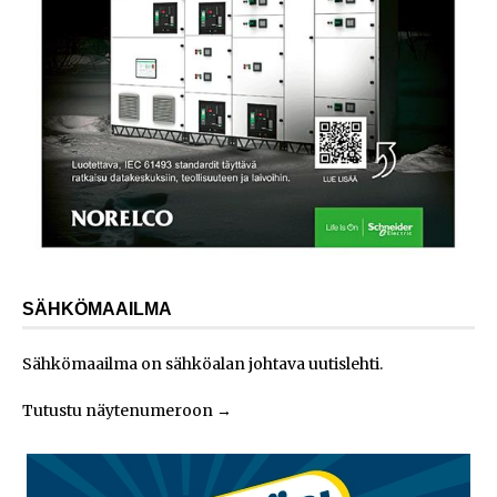
SÄHKÖMAAILMA
Sähkömaailma on sähköalan johtava uutislehti.
Tutustu näytenumeroon
→