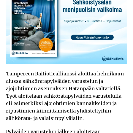
Tampereen Raitiotieallianssi aloittaa helmikuun
alussa sähköratapylväiden varustelun ja
ajojohtimien asennuksen Hatanpään valtatiellä.
Työt aloitetaan sähköratapylväiden varustelulla
eli esimerkiksi ajojohtimien kannakkeiden ja
ripustimien kiinnittämisellä yhdistettyihin
sähkörata- ja valaisinpylväisiin.
Pylväiden varustelun jälkeen aloitetaan