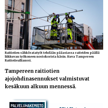
Raitiotien sähköratatyöt tehdään pääasiassa raiteiden päällä
liikkuvan työkoneen nostokorista käsin. Kuva Tampereen
Raitiotieallianssi.
Tampereen raitiotien
ajojohdinasennukset valmistuvat
kesäkuun alkuun mennessä.