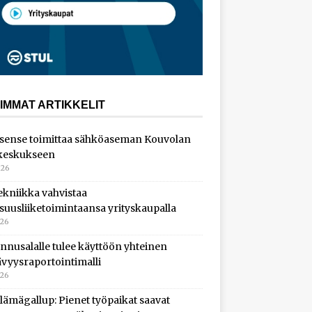
IMMAT ARTIKKELIT
sense toimittaa sähköaseman Kouvolan
keskukseen
026
ekniikka vahvistaa
isuusliiketoimintaansa yrityskaupalla
026
nnusalalle tulee käyttöön yhteinen
ävyysraportointimalli
026
lämägallup: Pienet työpaikat saavat