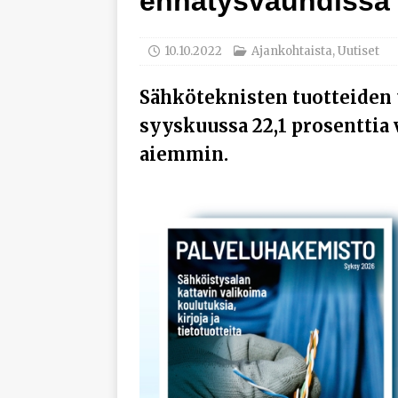
ennätysvauhdissa
työhyvinvoinnista
[ 30.7.2026 ]
Norelco 
10.10.2022
Ajankohtaista
,
Uutiset
[ 29.7.2026 ]
Loviisan 
Sähköteknisten tuotteiden
modernisointihankke
syyskuussa 22,1 prosenttia 
[ 6.8.2026 ]
Enersens
aiemmin.
AJANKOHTAISTA