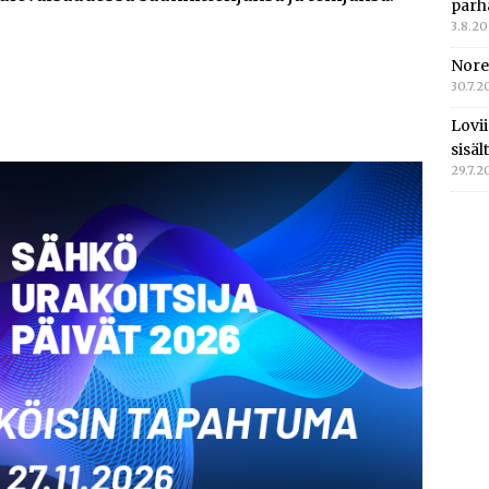
parh
3.8.2
Nore
30.7.2
Lovi
sisä
29.7.2