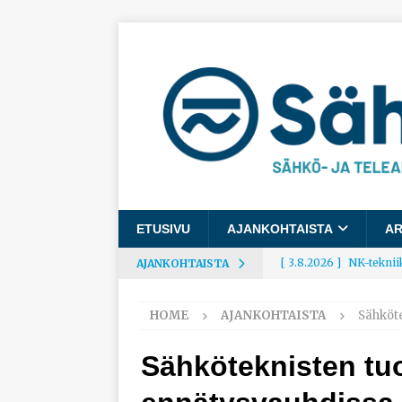
ETUSIVU
AJANKOHTAISTA
AR
[ 3.8.2026 ]
NK-teknii
AJANKOHTAISTA
AJANKOHTAISTA
HOME
AJANKOHTAISTA
Sähköt
[ 3.8.2026 ]
Rakennusa
AJANKOHTAISTA
Sähköteknisten tu
[ 3.8.2026 ]
Työelämäg