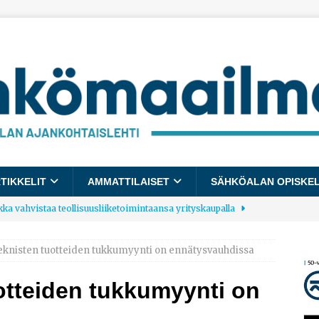
TIKKELIT
AMMATTILAISET
SÄHKÖALAN OPISKE
kka vahvistaa teollisuusliiketoimintaansa yrityskaupalla
eknisten tuotteiden tukkumyynti on ennätysvauhdissa
lalle tulee käyttöön yhteinen kestävyysraportointimalli
otteiden tukkumyynti on
allup: Pienet työpaikat saavat parhaat arvosanat