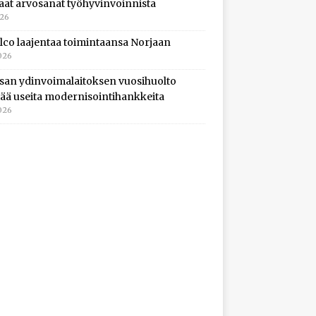
aat arvosanat työhyvinvoinnista
026
lco laajentaa toimintaansa Norjaan
026
isan ydinvoimalaitoksen vuosihuolto
ltää useita modernisointihankkeita
026