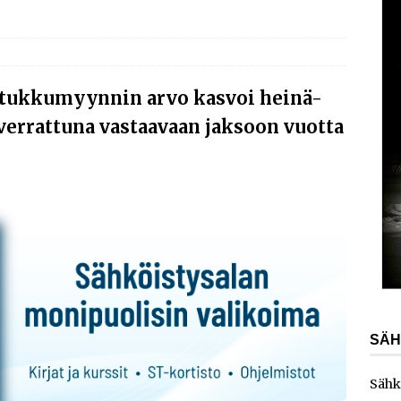
AJANKOHTAISTA
laajentaa toimintaansa Norjaan
AJANKOHTAISTA
ydinvoimalaitoksen vuosihuolto sisältää useita
 tukkumyynnin arvo kasvoi heinä-
ita
AJANKOHTAISTA
verrattuna vastaavaan jaksoon vuotta
e toimittaa sähköaseman Kouvolan datakeskukseen
SÄH
Sähk