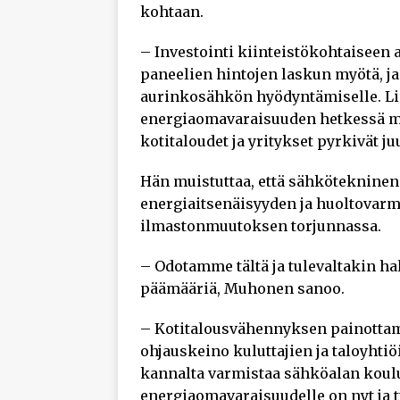
kohtaan.
– Investointi kiinteistökohtaisee
paneelien hintojen laskun myötä, ja
aurinkosähkön hyödyntämiselle. Li
energiaomavaraisuuden hetkessä mei
kotitaloudet ja yritykset pyrkivät 
Hän muistuttaa, että sähkötekninen
energiaitsenäisyyden ja huoltovar
ilmastonmuutoksen torjunnassa.
– Odotamme tältä ja tulevaltakin hal
päämääriä, Muhonen sanoo.
– Kotitalousvähennyksen painottam
ohjauskeino kuluttajien ja taloyhti
kannalta varmistaa sähköalan koulutu
energiaomavaraisuudelle on nyt ja t