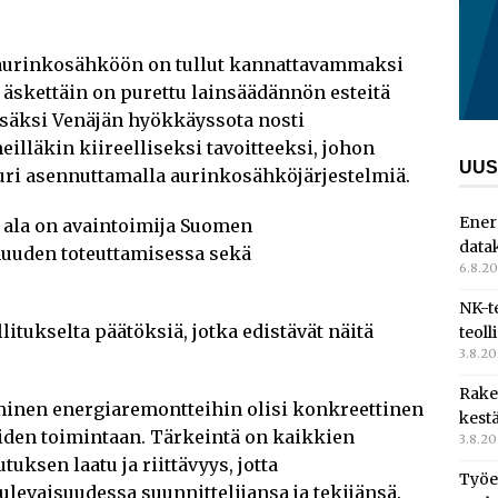
n aurinkosähköön on tullut kannattavammaksi
 äskettäin on purettu lainsäädännön esteitä
säksi Venäjän hyökkäyssota nosti
lläkin kiireelliseksi tavoitteeksi, johon
UUS
juuri asennuttamalla aurinkosähköjärjestelmiä.
Ener
 ala on avaintoimija Suomen
data
muuden toteuttamisessa sekä
6.8.2
NK-t
litukselta päätöksiä, jotka edistävät näitä
teoll
3.8.2
Rake
inen energiaremontteihin olisi konkreettinen
kest
öiden toimintaan. Tärkeintä on kaikkien
3.8.2
ksen laatu ja riittävyys, jotta
Työe
ulevaisuudessa suunnittelijansa ja tekijänsä.