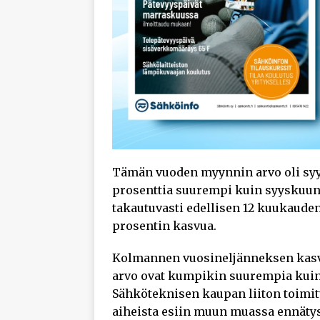
Tämän vuoden myynnin arvo oli syy
prosenttia suurempi kuin syyskuun
takautuvasti edellisen 12 kuukauden
prosentin kasvua.
Kolmannen vuosineljänneksen kasv
arvo ovat kumpikin suurempia kui
Sähköteknisen kaupan liiton toimit
aiheista esiin muun muassa ennät