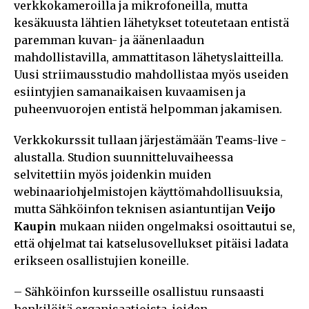
verkkokameroilla ja mikrofoneilla, mutta
kesäkuusta lähtien lähetykset toteutetaan entistä
paremman kuvan- ja äänenlaadun
mahdollistavilla, ammattitason lähetyslaitteilla.
Uusi striimausstudio mahdollistaa myös useiden
esiintyjien samanaikaisen kuvaamisen ja
puheenvuorojen entistä helpomman jakamisen.
Verkkokurssit tullaan järjestämään Teams-live -
alustalla. Studion suunnitteluvaiheessa
selvitettiin myös joidenkin muiden
webinaariohjelmistojen käyttömahdollisuuksia,
mutta Sähköinfon teknisen asiantuntijan
Veijo
Kaupin
mukaan niiden ongelmaksi osoittautui se,
että ohjelmat tai katselusovellukset pitäisi ladata
erikseen osallistujien koneille.
– Sähköinfon kursseille osallistuu runsaasti
henkilöitä organisaatioista, joiden