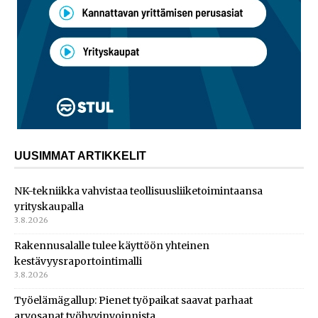
UUSIMMAT ARTIKKELIT
NK-tekniikka vahvistaa teollisuusliiketoimintaansa
yrityskaupalla
3.8.2026
Rakennusalalle tulee käyttöön yhteinen
kestävyysraportointimalli
3.8.2026
Työelämägallup: Pienet työpaikat saavat parhaat
arvosanat työhyvinvoinnista