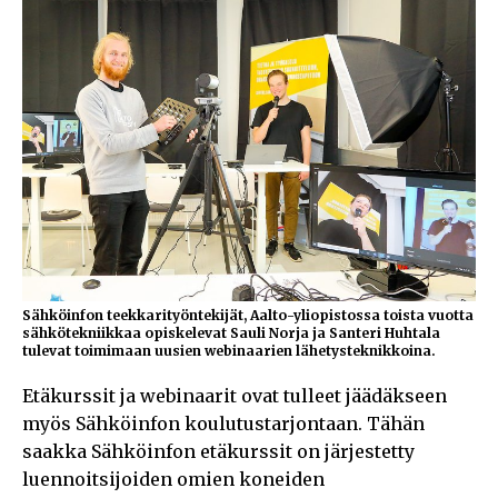
Sähköinfon teekkarityöntekijät, Aalto-yliopistossa toista vuotta
sähkötekniikkaa opiskelevat Sauli Norja ja Santeri Huhtala
tulevat toimimaan uusien webinaarien lähetysteknikkoina.
Etäkurssit ja webinaarit ovat tulleet jäädäkseen
myös Sähköinfon koulutustarjontaan. Tähän
saakka Sähköinfon etäkurssit on järjestetty
luennoitsijoiden omien koneiden