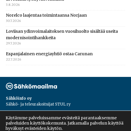
3.8.2026
Norelco laajentaa toimintaansa Norjaan
30.7.2026
Loviisan ydinvoimalaitoksen vuosihuolto sisältää useita
modernisointihankkeita
29.7.2026
Espanjalainen energiayhtiö ostaa Carunan
22.7.2026
Sähköinfo oy
Sähkö- ja teleurakoitsijat STUL ry
PL 55, 02601, Espoo
Käytämme palveluissamme evästeitä parantaaksemme
Harakantie 18 B
palveluiden käyttökokemusta. Jatkamalla palvelun käyttöä
09 5476 1422
hyväksyt evästeiden käytön.