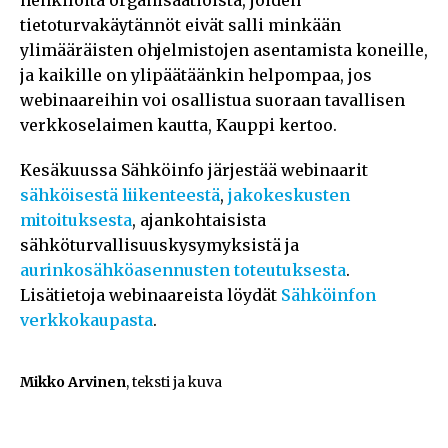
tietoturvakäytännöt eivät salli minkään
ylimääräisten ohjelmistojen asentamista koneille,
ja kaikille on ylipäätäänkin helpompaa, jos
webinaareihin voi osallistua suoraan tavallisen
verkkoselaimen kautta, Kauppi kertoo.
Kesäkuussa Sähköinfo järjestää webinaarit
sähköisestä liikenteestä
,
jakokeskusten
mitoituksesta
, ajankohtaisista
sähköturvallisuuskysymyksistä ja
aurinkosähköasennusten toteutuksesta
.
Lisätietoja webinaareista löydät
Sähköinfon
verkkokaupasta
.
Mikko Arvinen
, teksti ja kuva