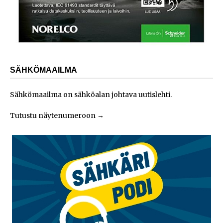
SÄHKÖMAAILMA
Sähkömaailma on sähköalan johtava uutislehti.
Tutustu näytenumeroon
→