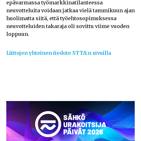
epävarmassa työmarkkinatilanteessa
neuvotteluita voidaan jatkaa vielä tammikuun ajan
huolimatta siitä, että työehtosopimuksessa
neuvotteluiden takaraja oli sovittu viime vuoden
loppuun.
Liittojen yhteinen tiedote STTA:n sivuilla