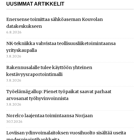
UUSIMMAT ARTIKKELIT
Enersense toimittaa sähköaseman Kouvolan
datakeskukseen
6.8.2026
NK-tekniikka vahvistaa teollisuusliiketoimintaansa
yrityskaupalla
3.8.2026
Rakennusalalle tulee käyttöön yhteinen
kestävyysraportointimalli
3.8.2026
Työelämägallup: Pienet työpaikat saavat parhaat
arvosanat työhyvinvoinnista
3.8.2026
Norelco laajentaa toimintaansa Norjaan
30.7.2026
Loviisan ydinvoimalaitoksen vuosihuolto sisältää useita
modernisointihankkeita