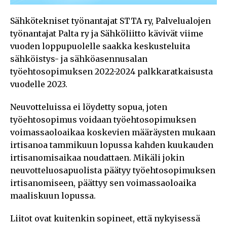
Sähkötekniset työnantajat STTA ry, Palvelualojen
työnantajat Palta ry ja Sähköliitto kävivät viime
vuoden loppupuolelle saakka keskusteluita
sähköistys- ja sähköasennusalan
työehtosopimuksen 2022-2024 palkkaratkaisusta
vuodelle 2023.
Neuvotteluissa ei löydetty sopua, joten
työehtosopimus voidaan työehtosopimuksen
voimassaoloaikaa koskevien määräysten mukaan
irtisanoa tammikuun lopussa kahden kuukauden
irtisanomisaikaa noudattaen. Mikäli jokin
neuvotteluosapuolista päätyy työehtosopimuksen
irtisanomiseen, päättyy sen voimassaoloaika
maaliskuun lopussa.
Liitot ovat kuitenkin sopineet, että nykyisessä