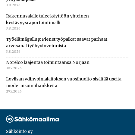
3.8.2026
Rakennusalalle tulee käyttöön yhteinen
kestävyysraportointimalli
3.8.2026
Työelämägallup: Pienet työpaikat saavat parhaat
arvosanat työhyvinvoinnista
3.8.2026
Norelco laajentaa toimintaansa Norjaan
30.7.2026
Loviisan ydinvoimalaitoksen vuosihuolto sisältää useita
modernisointihankkeita
29.7.2026
Sähköinfo oy