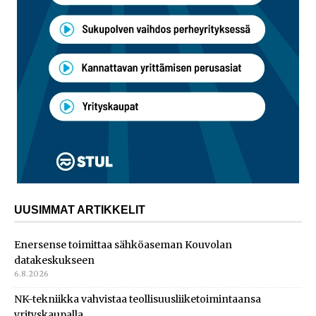
UUSIMMAT ARTIKKELIT
Enersense toimittaa sähköaseman Kouvolan
datakeskukseen
6.8.2026
NK-tekniikka vahvistaa teollisuusliiketoimintaansa
yrityskaupalla