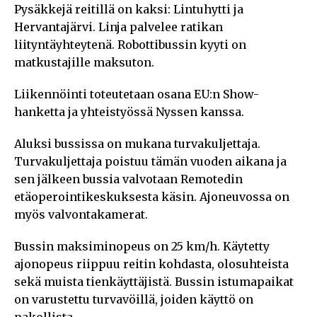
Pysäkkejä reitillä on kaksi: Lintuhytti ja
Hervantajärvi. Linja palvelee ratikan
liityntäyhteytenä. Robottibussin kyyti on
matkustajille maksuton.
Liikennöinti toteutetaan osana EU:n Show-
hanketta ja yhteistyössä Nyssen kanssa.
Aluksi bussissa on mukana turvakuljettaja.
Turvakuljettaja poistuu tämän vuoden aikana ja
sen jälkeen bussia valvotaan Remotedin
etäoperointikeskuksesta käsin. Ajoneuvossa on
myös valvontakamerat.
Bussin maksiminopeus on 25 km/h. Käytetty
ajonopeus riippuu reitin kohdasta, olosuhteista
sekä muista tienkäyttäjistä. Bussin istumapaikat
on varustettu turvavöillä, joiden käyttö on
pakollista.