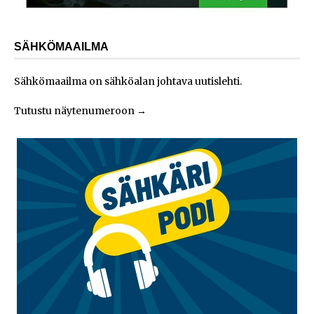
SÄHKÖMAAILMA
Sähkömaailma on sähköalan johtava uutislehti.
Tutustu näytenumeroon
→