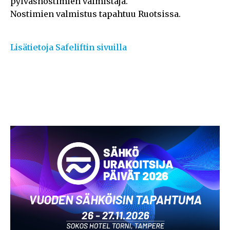
pylväsnostimien valmistaja.
Nostimien valmistus tapahtuu Ruotsissa.
Lisätietoja Safeliftin sivuilla