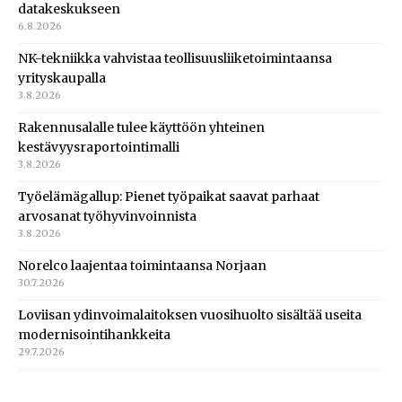
datakeskukseen
6.8.2026
NK-tekniikka vahvistaa teollisuusliiketoimintaansa
yrityskaupalla
3.8.2026
Rakennusalalle tulee käyttöön yhteinen
kestävyysraportointimalli
3.8.2026
Työelämägallup: Pienet työpaikat saavat parhaat
arvosanat työhyvinvoinnista
3.8.2026
Norelco laajentaa toimintaansa Norjaan
30.7.2026
Loviisan ydinvoimalaitoksen vuosihuolto sisältää useita
modernisointihankkeita
29.7.2026