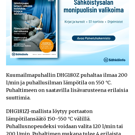
Kuumailmapuhallin DHG180Z puhaltaa ilmaa 200
l/min ja puhallusilman lämpötila on 550 °C.
Puhaltimeen on saatavilla lisävarusteena erilaisia
suuttimia.
DHG181ZJ-mallista löytyy portaaton
lämpötilansäätö 150–550 °C välillä.
Puhallusnopeudeksi voidaan valita 120 l/min tai
200 l/min. Puhaltimen mukana tulee 4 erilaista