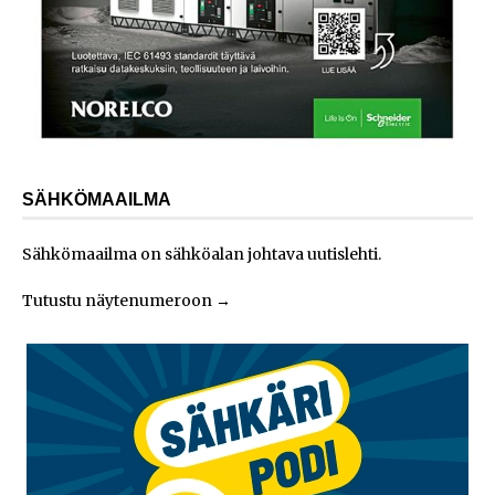
SÄHKÖMAAILMA
Sähkömaailma on sähköalan johtava uutislehti.
Tutustu näytenumeroon
→