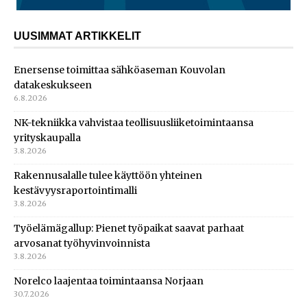
UUSIMMAT ARTIKKELIT
Enersense toimittaa sähköaseman Kouvolan
datakeskukseen
6.8.2026
NK-tekniikka vahvistaa teollisuusliiketoimintaansa
yrityskaupalla
3.8.2026
Rakennusalalle tulee käyttöön yhteinen
kestävyysraportointimalli
3.8.2026
Työelämägallup: Pienet työpaikat saavat parhaat
arvosanat työhyvinvoinnista
3.8.2026
Norelco laajentaa toimintaansa Norjaan
30.7.2026