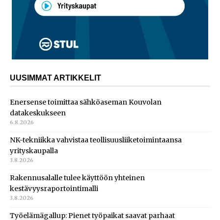
UUSIMMAT ARTIKKELIT
Enersense toimittaa sähköaseman Kouvolan
datakeskukseen
6.8.2026
NK-tekniikka vahvistaa teollisuusliiketoimintaansa
yrityskaupalla
3.8.2026
Rakennusalalle tulee käyttöön yhteinen
kestävyysraportointimalli
3.8.2026
Työelämägallup: Pienet työpaikat saavat parhaat