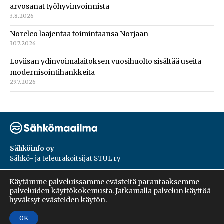
arvosanat työhyvinvoinnista
3.8.2026
Norelco laajentaa toimintaansa Norjaan
30.7.2026
Loviisan ydinvoimalaitoksen vuosihuolto sisältää useita
modernisointihankkeita
29.7.2026
Sähköinfo oy
Sähkö- ja teleurakoitsijat STUL ry
PL 55, 02601, Espoo
Käytämme palveluissamme evästeitä parantaaksemme
Harakantie 18 B
palveluiden käyttökokemusta. Jatkamalla palvelun käyttöä
09 5476 1422
hyväksyt evästeiden käytön.
OK