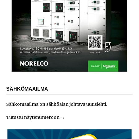
SÄHKÖMAAILMA
Sähkömaailma on sähköalan johtava uutislehti.
Tutustu näytenumeroon
→