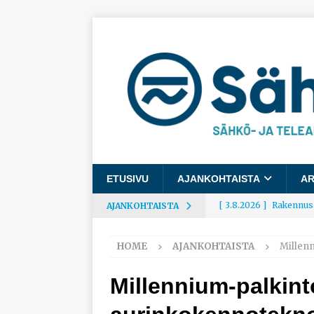
ETUSIVU
AJANKOHTAISTA
AR
[ 3.8.2026 ]
Rakennusa
AJANKOHTAISTA
AJANKOHTAISTA
HOME
AJANKOHTAISTA
Millen
[ 3.8.2026 ]
Työelämäg
työhyvinvoinnista
Millennium-palkint
[ 30.7.2026 ]
Norelco 