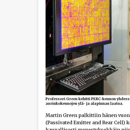
Professori Green kehitti PERC-kennon yhdessä
aurinkokennojen ylä- ja alapinnan laatua.
Martin Green palkittiin hänen vu
(Passivated Emitter and Rear Cell) 
kaupallisesti menestyksekkäin pii