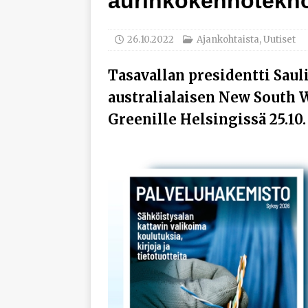
aurinkokennotekno
[ 29.7.2026 ]
Loviisan 
modernisointihankke
26.10.2022
Ajankohtaista
,
Uutiset
[ 22.7.2026 ]
Espanjal
Tasavallan presidentti Saul
[ 3.8.2026 ]
NK-teknii
australialaisen New South 
AJANKOHTAISTA
Greenille Helsingissä 25.10.