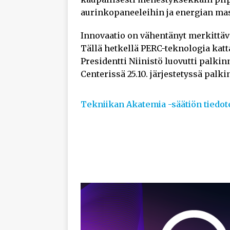
aurinkopaneeleihin ja energian ma
Innovaatio on vähentänyt merkittäv
Tällä hetkellä PERC-teknologia kat
Presidentti Niinistö luovutti palk
Centerissä 25.10. järjestetyssä pal
Tekniikan Akatemia -säätiön tiedot