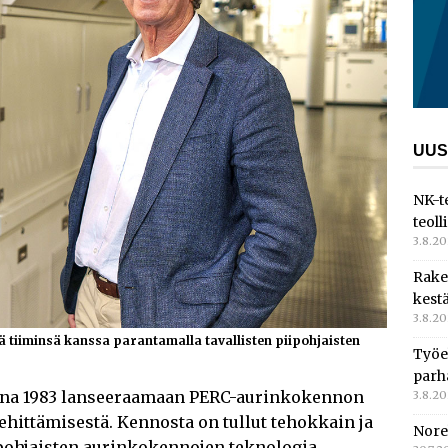
UUS
NK-t
teoll
3.8.2
Rake
kest
3.8.2
 tiiminsä kanssa parantamalla tavallisten piipohjaisten
Työe
parh
onna 1983 lanseeraamaan PERC-aurinkokennon
3.8.2
kehittämisestä. Kennosta on tullut tehokkain ja
Nore
pohjaisten aurinkokennojen teknologia