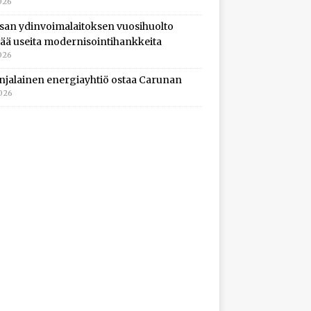
026
isan ydinvoimalaitoksen vuosihuolto
ltää useita modernisointihankkeita
026
njalainen energiayhtiö ostaa Carunan
2026