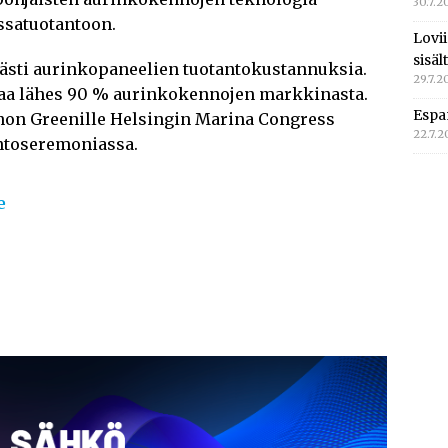
30.7.2
ssatuotantoon.
Lovi
sisä
ästi aurinkopaneelien tuotantokustannuksia.
29.7.2
taa lähes 90 % aurinkokennojen markkinasta.
Espa
innon Greenille Helsingin Marina Congress
22.7.
kintoseremoniassa.
e