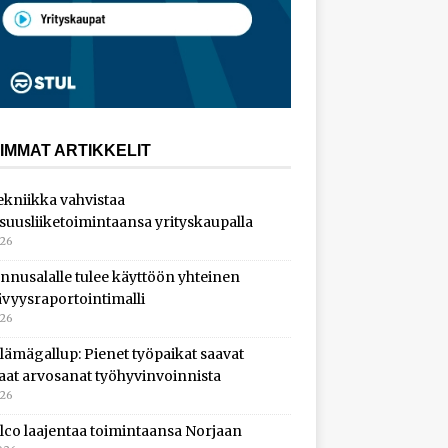
IMMAT ARTIKKELIT
ekniikka vahvistaa
isuusliiketoimintaansa yrityskaupalla
026
nnusalalle tulee käyttöön yhteinen
ävyysraportointimalli
026
lämägallup: Pienet työpaikat saavat
aat arvosanat työhyvinvoinnista
026
lco laajentaa toimintaansa Norjaan