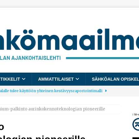
TIKKELIT
AMMATTILAISET
SÄHKÖALAN OPISKE
lalle tulee käyttöön yhteinen kestävyysraportointimalli
nium-palkinto aurinkokennoteknologian pioneerille
allup: Pienet työpaikat saavat parhaat arvosanat
AJANKOHTAISTA
o
laajentaa toimintaansa Norjaan
AJANKOHTAISTA