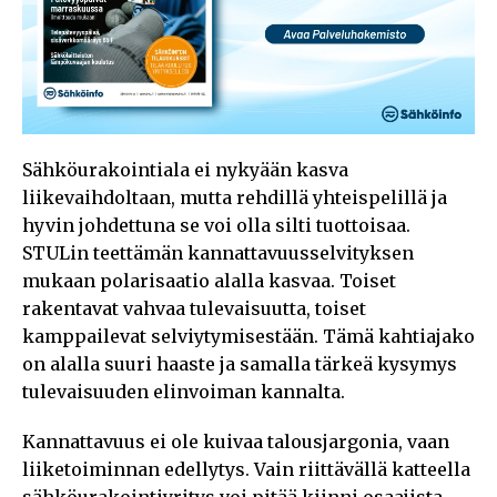
Sähköurakointiala ei nykyään kasva
liikevaihdoltaan, mutta rehdillä yhteispelillä ja
hyvin johdettuna se voi olla silti tuottoisaa.
STULin teettämän kannattavuusselvityksen
mukaan polarisaatio alalla kasvaa. Toiset
rakentavat vahvaa tulevaisuutta, toiset
kamppailevat selviytymisestään. Tämä kahtiajako
on alalla suuri haaste ja samalla tärkeä kysymys
tulevaisuuden elinvoiman kannalta.
Kannattavuus ei ole kuivaa talousjargonia, vaan
liiketoiminnan edellytys. Vain riittävällä katteella
sähköurakointiyritys voi pitää kiinni osaajista,