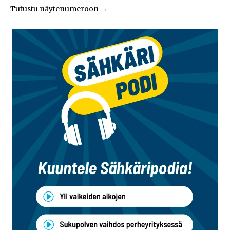
Tutustu näytenumeroon
→