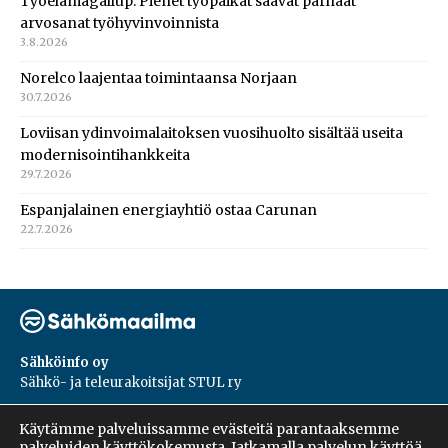
Työelämägallup: Pienet työpaikat saavat parhaat
arvosanat työhyvinvoinnista
3.8.2026
Norelco laajentaa toimintaansa Norjaan
30.7.2026
Loviisan ydinvoimalaitoksen vuosihuolto sisältää useita
modernisointihankkeita
29.7.2026
Espanjalainen energiayhtiö ostaa Carunan
22.7.2026
Sähköinfo oy
Sähkö- ja teleurakoitsijat STUL ry
PL 55, 02601, Espoo
Käytämme palveluissamme evästeitä parantaaksemme
Harakantie 18 B
palveluiden käyttökokemusta. Jatkamalla palvelun käyttöä