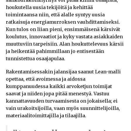
houkutella uusia tekijöitä ja kehittää
toimintaansa niin, että alalle syntyy uusia
ratkaisuja energiamurroksen vauhdittamiseksi.
Kun tulos on liian pieni, ensimmäisenä kärsivät
koulutus, innovaatiot ja kyky vastata asiakkaiden
muuttuviin tarpeisiin. Alan houkuttelevuus kärsii
ja heikentää pahimmillaan jo entisestään
tunnistettua osaajapulaa.
Rakentamisessakin jalansijaa saanut Lean-malli
opettaa, että avoimessa ja aidossa
kumppanuudessa kaikki arvoketjun toimijat
saavat ja niiden jopa pitää menestyä. Vastuu
kannattavuuden turvaamisesta on jokaisella; ei
vain urakoitsijoilla, vaan myös suunnittelijoilla,
materiaalitoimittajilla ja tilaajilla.