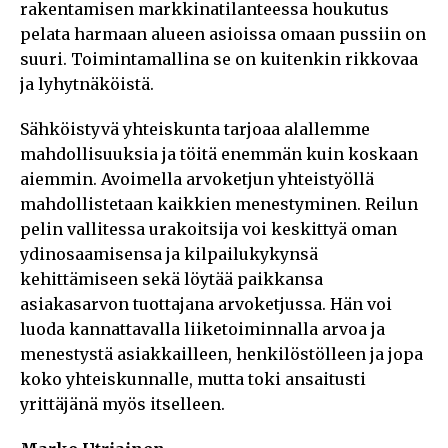
rakentamisen markkinatilanteessa houkutus
pelata harmaan alueen asioissa omaan pussiin on
suuri. Toimintamallina se on kuitenkin rikkovaa
ja lyhytnäköistä.
Sähköistyvä yhteiskunta tarjoaa alallemme
mahdollisuuksia ja töitä enemmän kuin koskaan
aiemmin. Avoimella arvoketjun yhteistyöllä
mahdollistetaan kaikkien menestyminen. Reilun
pelin vallitessa urakoitsija voi keskittyä oman
ydinosaamisensa ja kilpailukykynsä
kehittämiseen sekä löytää paikkansa
asiakasarvon tuottajana arvoketjussa. Hän voi
luoda kannattavalla liiketoiminnalla arvoa ja
menestystä asiakkailleen, henkilöstölleen ja jopa
koko yhteiskunnalle, mutta toki ansaitusti
yrittäjänä myös itselleen.