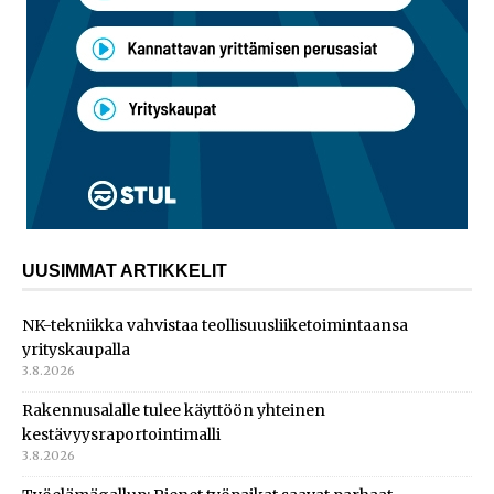
UUSIMMAT ARTIKKELIT
NK-tekniikka vahvistaa teollisuusliiketoimintaansa
yrityskaupalla
3.8.2026
Rakennusalalle tulee käyttöön yhteinen
kestävyysraportointimalli
3.8.2026