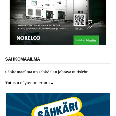
SÄHKÖMAAILMA
Sähkömaailma on sähköalan johtava uutislehti.
Tutustu näytenumeroon
→