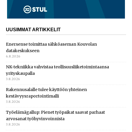
UUSIMMAT ARTIKKELIT
Enersense toimittaa sähköaseman Kouvolan
datakeskukseen
6.8.2026
NK-tekniikka vahvistaa teollisuusliiketoimintaansa
yrityskaupalla
3.8.2026
Rakennusalalle tulee käyttöön yhteinen
kestävyysraportointimalli
3.8.2026
Työelämägallup: Pienet työpaikat saavat parhaat
arvosanat työhyvinvoinnista
3.8.2026