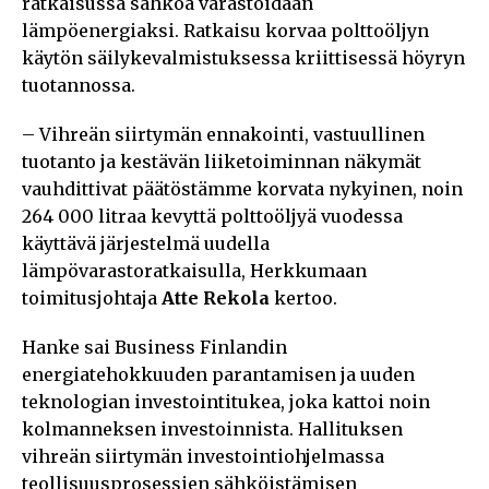
ratkaisussa sähköä varastoidaan
lämpöenergiaksi. Ratkaisu korvaa polttoöljyn
käytön säilykevalmistuksessa kriittisessä höyryn
tuotannossa.
– Vihreän siirtymän ennakointi, vastuullinen
tuotanto ja kestävän liiketoiminnan näkymät
vauhdittivat päätöstämme korvata nykyinen, noin
264 000 litraa kevyttä polttoöljyä vuodessa
käyttävä järjestelmä uudella
lämpövarastoratkaisulla, Herkkumaan
toimitusjohtaja
Atte Rekola
kertoo.
Hanke sai Business Finlandin
energiatehokkuuden parantamisen ja uuden
teknologian investointitukea, joka kattoi noin
kolmanneksen investoinnista. Hallituksen
vihreän siirtymän investointiohjelmassa
teollisuusprosessien sähköistämisen