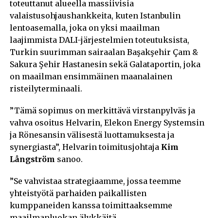
toteuttanut alueella massiivisia
valaistusohjaushankkeita, kuten Istanbulin
lentoasemalla, joka on yksi maailman
laajimmista DALI-järjestelmien toteutuksista,
Turkin suurimman sairaalan Başakşehir Çam &
Sakura Şehir Hastanesin sekä Galataportin, joka
on maailman ensimmäinen maanalainen
risteilyterminaali.
”Tämä sopimus on merkittävä virstanpylväs ja
vahva osoitus Helvarin, Elekon Energy Systemsin
ja Rönesansin välisestä luottamuksesta ja
synergiasta”, Helvarin toimitusjohtaja
Kim
Långström
sanoo.
”Se vahvistaa strategiaamme, jossa teemme
yhteistyötä parhaiden paikallisten
kumppaneiden kanssa toimittaaksemme
maailmanluokan älykkäitä