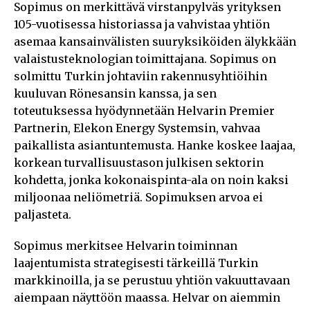
Sopimus on merkittävä virstanpylväs yrityksen
105-vuotisessa historiassa ja vahvistaa yhtiön
asemaa kansainvälisten suuryksiköiden älykkään
valaistusteknologian toimittajana. Sopimus on
solmittu Turkin johtaviin rakennusyhtiöihin
kuuluvan Rönesansin kanssa, ja sen
toteutuksessa hyödynnetään Helvarin Premier
Partnerin, Elekon Energy Systemsin, vahvaa
paikallista asiantuntemusta. Hanke koskee laajaa,
korkean turvallisuustason julkisen sektorin
kohdetta, jonka kokonaispinta-ala on noin kaksi
miljoonaa neliömetriä. Sopimuksen arvoa ei
paljasteta.
Sopimus merkitsee Helvarin toiminnan
laajentumista strategisesti tärkeillä Turkin
markkinoilla, ja se perustuu yhtiön vakuuttavaan
aiempaan näyttöön maassa. Helvar on aiemmin