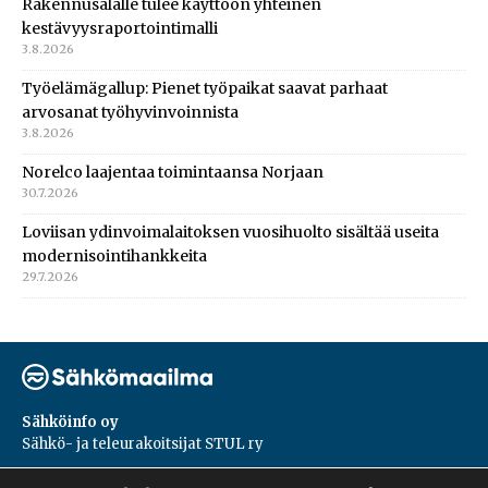
Rakennusalalle tulee käyttöön yhteinen
kestävyysraportointimalli
3.8.2026
Työelämägallup: Pienet työpaikat saavat parhaat
arvosanat työhyvinvoinnista
3.8.2026
Norelco laajentaa toimintaansa Norjaan
30.7.2026
Loviisan ydinvoimalaitoksen vuosihuolto sisältää useita
modernisointihankkeita
29.7.2026
Sähköinfo oy
Sähkö- ja teleurakoitsijat STUL ry
PL 55, 02601, Espoo