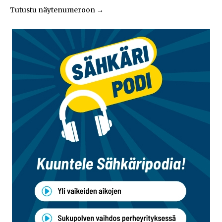
Tutustu näytenumeroon
→