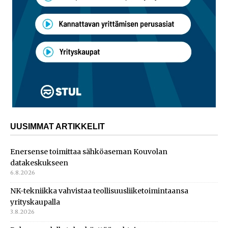
UUSIMMAT ARTIKKELIT
Enersense toimittaa sähköaseman Kouvolan
datakeskukseen
6.8.2026
NK-tekniikka vahvistaa teollisuusliiketoimintaansa
yrityskaupalla
3.8.2026