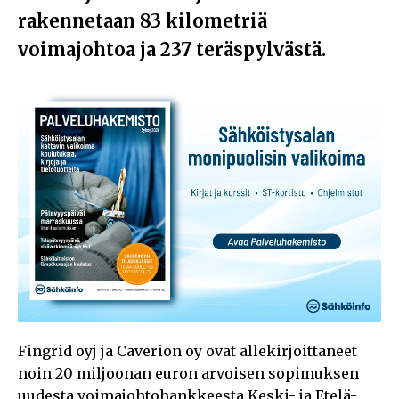
rakennetaan 83 kilometriä
voimajohtoa ja 237 teräspylvästä.
Fingrid oyj ja Caverion oy ovat allekirjoittaneet
noin 20 miljoonan euron arvoisen sopimuksen
uudesta voimajohtohankkeesta Keski- ja Etelä-