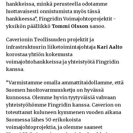
hankkeissa, minkä perusteella odotamme
luottavaisesti onnistumista myös tässä
hankkeessa”, Fingridin Voimajohtoprojektit -
yksikön päällikkö
Tommi Olsson
sanoo.
Caverionin Teollisuuden projektit ja
infrastruktuurin liiketoimintajohtaja
Kari Aalto
korostaa yhtiön kokemusta
voimajohtohankkeissa ja yhteistyötä Fingridin
kanssa.
”Varmistamme omalla ammattitaidollamme, että
Suomen huoltovarmuusketju on hyvässä
kunnossa. Olemme hyvin tyytyväisiä vahvaan
yhteistyöhömme Fingridin kanssa. Caverion on
toteuttanut kuluneen kymmenen vuoden aikana
Suomessa lähes 50 erikokoista
voimajohtoprojektia, ja olemme saaneet