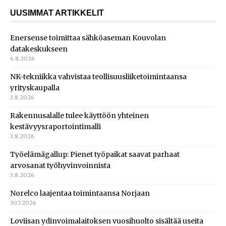
UUSIMMAT ARTIKKELIT
Enersense toimittaa sähköaseman Kouvolan
datakeskukseen
6.8.2026
NK-tekniikka vahvistaa teollisuusliiketoimintaansa
yrityskaupalla
3.8.2026
Rakennusalalle tulee käyttöön yhteinen
kestävyysraportointimalli
3.8.2026
Työelämägallup: Pienet työpaikat saavat parhaat
arvosanat työhyvinvoinnista
3.8.2026
Norelco laajentaa toimintaansa Norjaan
30.7.2026
Loviisan ydinvoimalaitoksen vuosihuolto sisältää useita