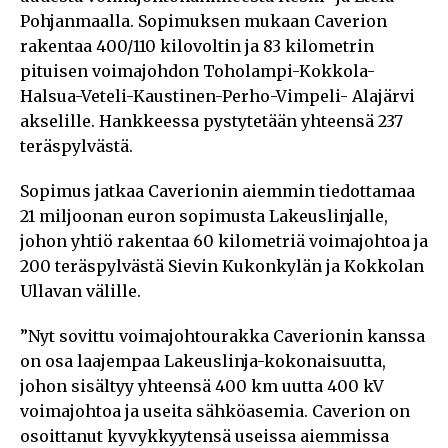
Pohjanmaalla. Sopimuksen mukaan Caverion
rakentaa 400/110 kilovoltin ja 83 kilometrin
pituisen voimajohdon Toholampi-Kokkola-
Halsua-Veteli-Kaustinen-Perho-Vimpeli- Alajärvi
akselille. Hankkeessa pystytetään yhteensä 237
teräspylvästä.
Sopimus jatkaa Caverionin aiemmin tiedottamaa
21 miljoonan euron sopimusta Lakeuslinjalle,
johon yhtiö rakentaa 60 kilometriä voimajohtoa ja
200 teräspylvästä Sievin Kukonkylän ja Kokkolan
Ullavan välille.
”Nyt sovittu voimajohtourakka Caverionin kanssa
on osa laajempaa Lakeuslinja-kokonaisuutta,
johon sisältyy yhteensä 400 km uutta 400 kV
voimajohtoa ja useita sähköasemia. Caverion on
osoittanut kyvykkyytensä useissa aiemmissa