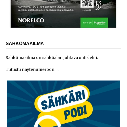
SÄHKÖMAAILMA
Sähkömaailma on sähköalan johtava uutislehti.
Tutustu näytenumeroon
→