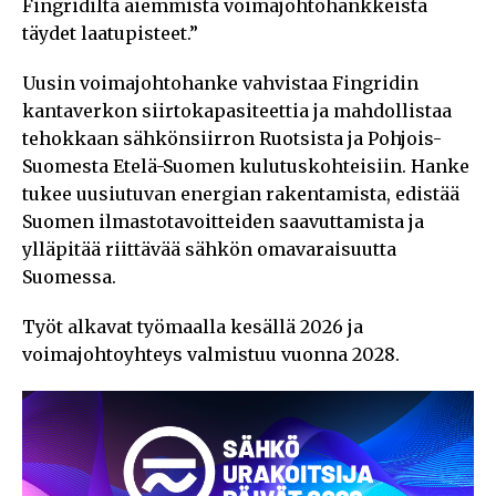
Fingridiltä aiemmista voimajohtohankkeista
täydet laatupisteet.”
Uusin voimajohtohanke vahvistaa Fingridin
kantaverkon siirtokapasiteettia ja mahdollistaa
tehokkaan sähkönsiirron Ruotsista ja Pohjois-
Suomesta Etelä-Suomen kulutuskohteisiin. Hanke
tukee uusiutuvan energian rakentamista, edistää
Suomen ilmastotavoitteiden saavuttamista ja
ylläpitää riittävää sähkön omavaraisuutta
Suomessa.
Työt alkavat työmaalla kesällä 2026 ja
voimajohtoyhteys valmistuu vuonna 2028.