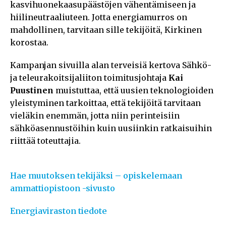
kasvihuonekaasupäästöjen vähentämiseen ja
hiilineutraaliuteen. Jotta energiamurros on
mahdollinen, tarvitaan sille tekijöitä, Kirkinen
korostaa.
Kampanjan sivuilla alan terveisiä kertova Sähkö-
ja teleurakoitsijaliiton toimitusjohtaja
Kai
Puustinen
muistuttaa, että uusien teknologioiden
yleistyminen tarkoittaa, että tekijöitä tarvitaan
vieläkin enemmän, jotta niin perinteisiin
sähköasennustöihin kuin uusiinkin ratkaisuihin
riittää toteuttajia.
Hae muutoksen tekijäksi – opiskelemaan
ammattiopistoon -sivusto
Energiaviraston tiedote