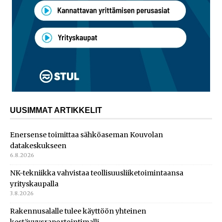
UUSIMMAT ARTIKKELIT
Enersense toimittaa sähköaseman Kouvolan
datakeskukseen
6.8.2026
NK-tekniikka vahvistaa teollisuusliiketoimintaansa
yrityskaupalla
3.8.2026
Rakennusalalle tulee käyttöön yhteinen
kestävyysraportointimalli