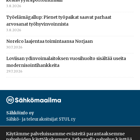
3.8.2026
Työelämägallup: Pienet työpaikat saavat parhaat
arvosanat työhyvinvoinnista
3.8.2026
Norelco laajentaa toimintaansa Norjaan
30.7.2026
Loviisan ydinvoimalaitoksen vuosihuolto sisältää useita
modernisointihankkeita
29.7.2026
Sähköinfo oy
Sähkö- ja teleurakoitsijat STUL ry
PL 55, 02601, Espoo
Käytämme palveluissamme evästeitä parantaaksemme
Harakantie 18 B
palveluiden käyttökokemusta. Jatkamalla palvelun käyttöä