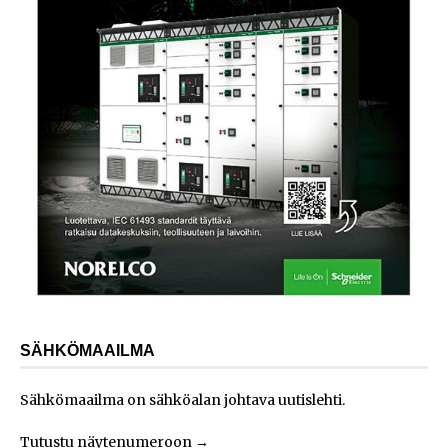
SÄHKÖMAAILMA
Sähkömaailma on sähköalan johtava uutislehti.
Tutustu näytenumeroon
→