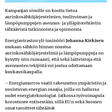
Kampanjan sivuille on koottu tietoa
aurinkosähköjärjestelmien, tuulivoiman ja
lämpöpumppujen asennus- ja ylläpitotehtäviin
tähtäävistä tutkinnoista ja opinnoista.
Energiaviraston yli-insinööri
Johanna Kirkisen
mukaan sähkön hinnan noustua
aurinkosähköjärjestelmiä ja lämpöpumppuja on
kysytty niin runsaasti, että sekä laitteistoja että
asennusten tekijöitä voi joutua odottamaan
kuukausikaupalla.
– Energiamurros vaatii rakennetun ympäristön ja
uusiutuvan energian osaajia, joilla on hallussa
uudet energiateknologiat. Jatkossa työvoimapula
korostunee entisestään, sillä EU:n sekä Suomen
omat tavoitteet tähtäävät