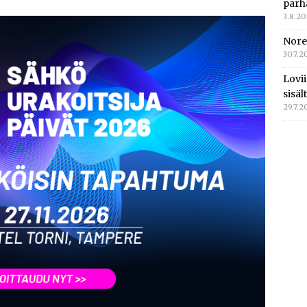
parh
3.8.2
Nore
30.7.2
Lovi
sisä
29.7.2