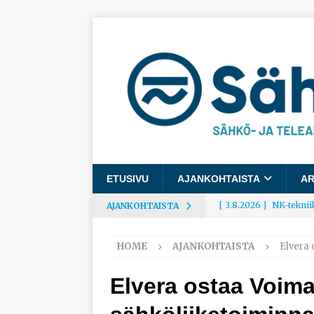
ETUSIVU
AJANKOHTAISTA
AR
[ 3.8.2026 ]
NK-teknii
AJANKOHTAISTA
AJANKOHTAISTA
HOME
AJANKOHTAISTA
Elvera 
[ 3.8.2026 ]
Rakennusa
AJANKOHTAISTA
Elvera ostaa Voima
[ 3.8.2026 ]
Työelämäg