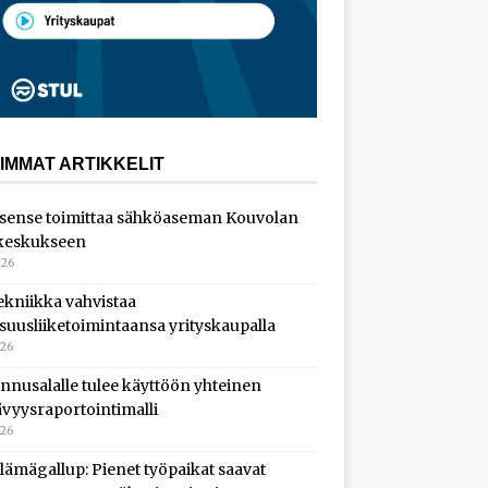
IMMAT ARTIKKELIT
sense toimittaa sähköaseman Kouvolan
keskukseen
026
ekniikka vahvistaa
isuusliiketoimintaansa yrityskaupalla
026
nnusalalle tulee käyttöön yhteinen
ävyysraportointimalli
026
lämägallup: Pienet työpaikat saavat