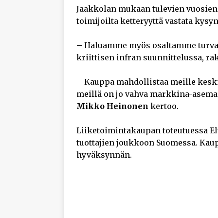
Jaakkolan mukaan tulevien vuosien m
toimijoilta ketteryyttä vastata kysy
– Haluamme myös osaltamme turvata
kriittisen infran suunnittelussa, ra
– Kauppa mahdollistaa meille keski
meillä on jo vahva markkina-asema j
Mikko Heinonen
kertoo.
Liiketoimintakaupan toteutuessa El
tuottajien joukkoon Suomessa. Kauppa
hyväksynnän.