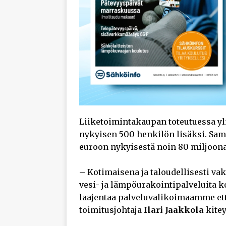
Liiketoimintakaupan toteutuessa yli
nykyisen 500 henkilön lisäksi. Sam
euroon nykyisestä noin 80 miljoona
– Kotimaisena ja taloudellisesti vak
vesi- ja lämpöurakointipalveluita
laajentaa palveluvalikoimaamme et
toimitusjohtaja
Ilari Jaakkola
kitey