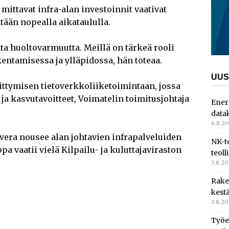
ittavat infra-alan investoinnit vaativat
ntään nopealla aikataululla.
 huoltovarmuutta. Meillä on tärkeä rooli
kentamisessa ja ylläpidossa, hän toteaa.
UUS
ttymisen tietoverkkoliiketoimintaan, jossa
a kasvutavoitteet, Voimatelin toimitusjohtaja
Ener
data
6.8.2
vera nousee alan johtavien infrapalveluiden
NK-t
 vaatii vielä Kilpailu- ja kuluttajaviraston
teoll
3.8.2
Rake
kest
3.8.2
Työe