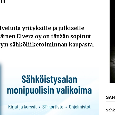
an
AJANKOHTAISTA
laajentaa toimintaansa Norjaan
AJANKOHTAISTA
ydinvoimalaitoksen vuosihuolto sisältää useita
eluita yrityksille ja julkiselle
ita
AJANKOHTAISTA
läinen Elvera oy on tänään sopinut
e toimittaa sähköaseman Kouvolan datakeskukseen
oy:n sähköliiketoiminnan kaupasta.
SÄH
Sähk