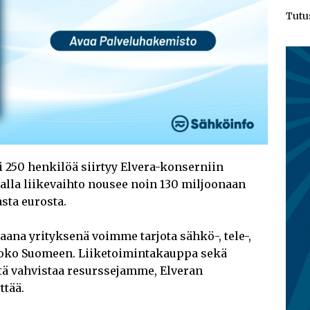
Tutu
 250 henkilöä siirtyy Elvera-konserniin
alla liikevaihto nousee noin 130 miljoonaan
sta eurosta.
aana yrityksenä voimme tarjota sähkö-, tele-,
 koko Suomeen. Liiketoimintakauppa sekä
tä vahvistaa resurssejamme, Elveran
ttää.