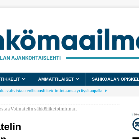
TIKKELIT
AMMATTILAISET
SÄHKÖALAN OPISKE
kka vahvistaa teollisuusliiketoimintaansa yrityskaupalla
ostaa Voimatelin sähköliiketoiminnan
lalle tulee käyttöön yhteinen kestävyysraportointimalli
telin
allup: Pienet työpaikat saavat parhaat arvosanat