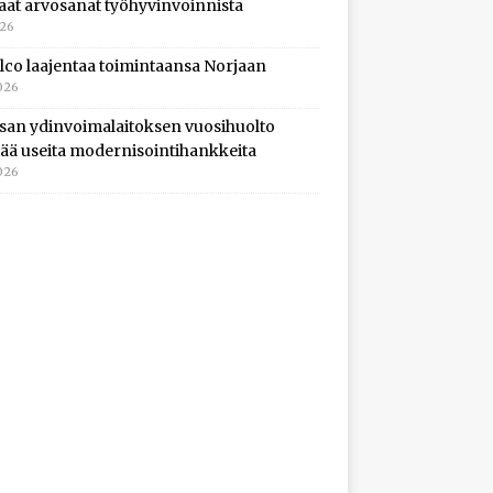
aat arvosanat työhyvinvoinnista
026
lco laajentaa toimintaansa Norjaan
026
isan ydinvoimalaitoksen vuosihuolto
ltää useita modernisointihankkeita
026